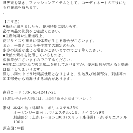
世界観を築き、ファッションアイテムとして、コーディネートの主役にな
る存在感を放ちます。
,
【ご注意】
■商品が届きましたら、使用時期に関わらず、
必ず商品の状態をご確認ください。
■生産時期や生産過程上、
商品サイズや重量に個体差が生じる場合がございます。
また、平置きによる手作業での測定のため、
多少の誤差が生じる場合がございますのでご了承ください。
■天然の素材を使用しているものは、
個体差がございますのでご了承ください。
■生地には防水及び撥水加工を施しておりますが、使用回数が増えると効果
は低下してまいります。
激しい雨の中で長時間誤使用となりますと、生地及び縫製部分、刺繍等の
加工部分から雨漏りする場合があります。
商品コード :
33-361-12417-21
(お問い合わせの際には、上記品番をお伝え下さい。)
素材 :
本体生地：綿65％、ポリエステル35％
オーガンジー部分：ポリエステル61％、ナイロン39％
刺繍部分：上糸 レーヨン100％(スリット糸使用) 下糸 ポリエステル
100％
原産国 :
中国