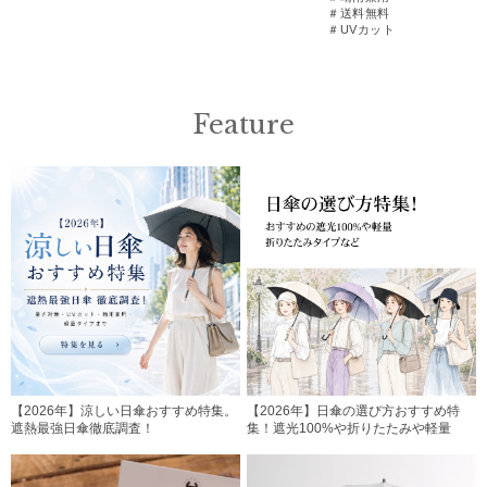
＃送料無料
＃UVカット
Feature
【2026年】涼しい日傘おすすめ特集。
【2026年】日傘の選び方おすすめ特
遮熱最強日傘徹底調査！
集！遮光100%や折りたたみや軽量