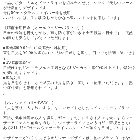
上品なボタニカルとドットラインを組み合わせた、シックで美しいレース
が特徴的なデザインです。
骨は50㎝のグラスファイバー骨を使用。
ハンドルには、手に馴染む滑らかな木製ハンドルを使用しています。,
【晴雨兼用日傘（オールウェザーパラソル）】
日傘の機能を携えながら、雨も防ぐ事ができる全天候型の日傘です。突然
の雨でも安心してお使いいただけます。
■遮光率99.99％（1級遮光生地使用）
直射日光を99.99％遮るので、強い日差しを遮り、日中でも快適に過ごせま
す。
■UV遮蔽率99％
日焼けやお肌のトラブルの原因となるUVのカット率99%以上です。紫外線
対策におすすめです。
■遮熱効果
光を反射させることで温度の上昇を防ぎ、涼しくご使用いただけます。熱
中症対策にも活用されています。
,
【ハンウェイ（HANWAY）】
「人を護り、人を絵にする」をコンセプトとしたスペシャリティブラン
ド。
不快な気象状況から人を護り、都市（まち）に生きる人々を絵にするウェ
ザーアイテムの創造を通じて、ウェザーライフという自然・環境とともに
ある21世紀の”オールウェザーライフスタイル”の確立を目指しています。
デザイナーがつくりあげるオリジナルデザインは、他のブランドにはない