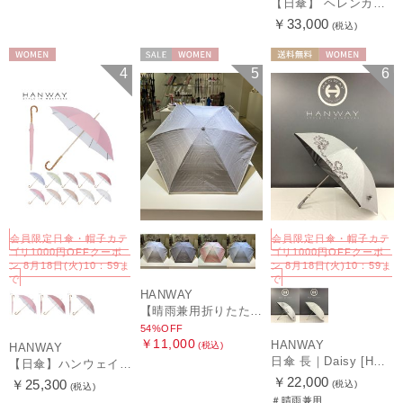
【日傘】 ヘレンカミンスキー（HELEN KAMINSKI） X ハンウェイ (HANWAY) コラボ プロヴァンスタイプ 麻無地 ラフィアコード 折りたたみ傘 曲がり手元 純パラソル
￥33,000
(税込)
WOMEN
セール
WOMEN
送料無料
WOMEN
4
5
6
会員限定日傘・帽子カテ
会員限定日傘・帽子カテ
ゴリ1000円OFFクーポ
ゴリ1000円OFFクーポ
ン 8月18日(火)10：59ま
ン 8月18日(火)10：59ま
で
で
HANWAY
【晴雨兼用折りたたみ日傘】ハンウェイ (HANWAY) Socal Gir（ソーカル・ガール） 暑さ対策、紫外線対策、親骨：～50cm 雨の日OK 遮光 UV 晴雨兼用
54%OFF
￥11,000
HANWAY
(税込)
HANWAY
日傘 長｜Daisy [HANWAY]
【日傘】ハンウェイ (HANWAY) Pシエスタ 白ラミネート ナチュラルカラー 長傘 オールウェザー 遮光 竹手元 晴雨兼用 UV 日本製
￥22,000
￥25,300
(税込)
(税込)
＃晴雨兼用