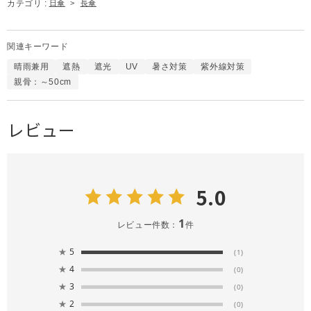
カテゴリ :
日傘
>
長傘
関連キーワード
晴雨兼用
遮熱
遮光
UV
暑さ対策
紫外線対策
親骨：～50cm
レビュー
5.0
1
レビュー件数：
件
★
5
(1)
★
4
(0)
★
3
(0)
★
2
(0)