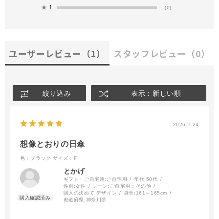
★
1
(0)
ユーザーレビュー
（1）
スタッフレビュー
（0）
絞り込み
表示：新しい順
2026.7.24
想像とおりの日傘
色：ブラック
サイズ：F
とかげ
ギフト・ご自宅用:
ご自宅用
年代:
50代
性別:
女性
シーン:
ご自宅用：その他
購入の決めて:
デザイン
身長:
161～165cm
都道府県:
神奈川県