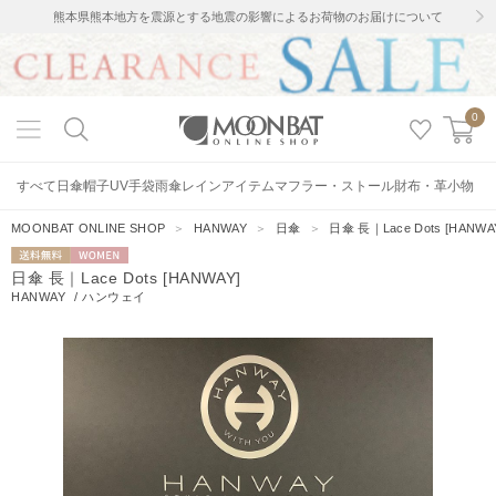
熊本県熊本地方を震源とする地震の影響によるお荷物のお届けについて
0
すべて
日傘
帽子
UV手袋
雨傘
レインアイテム
マフラー・ストール
財布・革小物
MOONBAT ONLINE SHOP
＞
HANWAY
＞
日傘
＞
日傘 長｜Lace Dots [HANWA
送料無料
WOMEN
日傘 長｜Lace Dots [HANWAY]
HANWAY
/
ハンウェイ
12