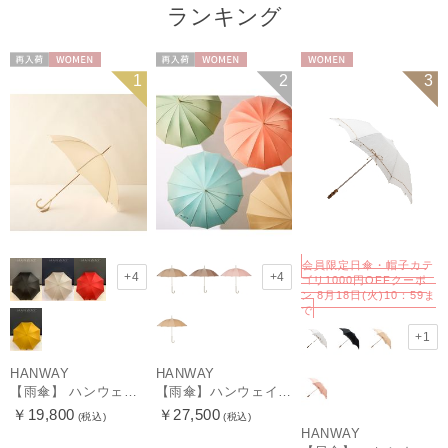
ランキング
再入荷
WOMEN
再入荷
WOMEN
WOMEN
1
2
3
会員限定日傘・帽子カテ
+4
+4
ゴリ1000円OFFクーポ
ン 8月18日(火)10：59ま
で
+1
HANWAY
HANWAY
【雨傘】 ハンウェイ （HANWAY） Couturier クチュリエ 長傘 日本製
【雨傘】ハンウェイ （HANWAY ）真田耳（サナダミミ）長傘 日本製 カーボン骨
￥19,800
￥27,500
(税込)
(税込)
HANWAY