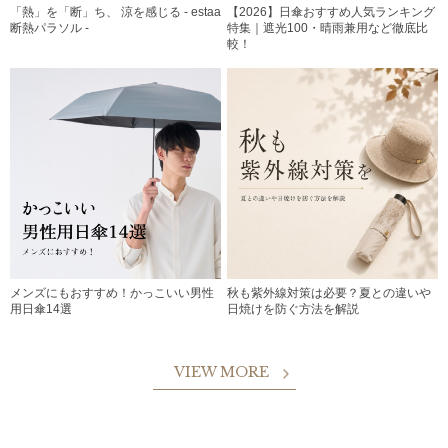
「熱」を「断」ち、 涼を感じる - estaa
【2026】日傘おすすめ人気ランキング
断熱パラソル -
特集｜遮光100・晴雨兼用など徹底比
較！
メンズにもおすすめ！かっこいい男性
秋も紫外線対策は必要？夏との違いや
用日傘14選
日焼けを防ぐ方法を解説
VIEW MORE