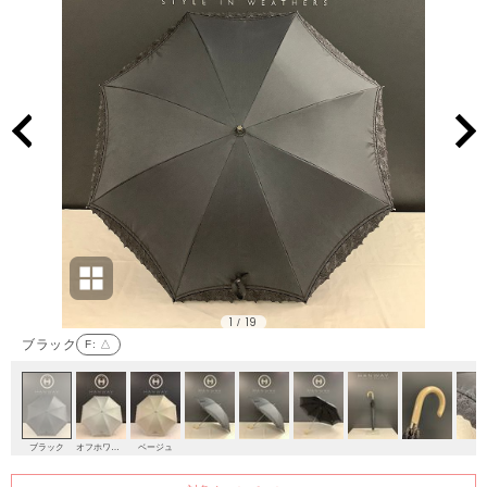
1
19
/
ブラック
F
: △
ブラック
オフホワイト
ベージュ