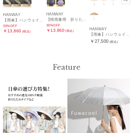
+4
HANWAY
HANWAY
【晴雨兼用 折りたたみ日傘】ハンウェイ（ＨＡＮＷＡＹ）HW street（ハンウェイ・ストリート）
【雨傘】ハンウェイ (HANWAY) Pカットジャカード Dot & Stripe mix CJ ドット・アンド・ストライプ・シー・ジェー ショート長傘 日本製
30%OFF
30%OFF
HANWAY
￥13,860
￥13,860
(税込)
(税込)
【雨傘】ハンウェイ （HANWAY ）真田耳（サナダミミ）長傘 日本製 カーボン骨
￥27,500
(税込)
Feature