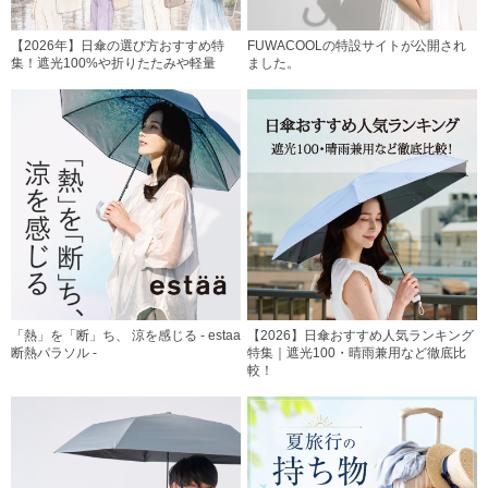
【2026年】日傘の選び方おすすめ特
FUWACOOLの特設サイトが公開され
集！遮光100%や折りたたみや軽量
ました。
「熱」を「断」ち、 涼を感じる - estaa
【2026】日傘おすすめ人気ランキング
断熱パラソル -
特集｜遮光100・晴雨兼用など徹底比
較！