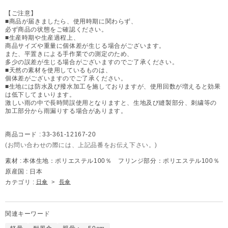
【ご注意】
■商品が届きましたら、使用時期に関わらず、
必ず商品の状態をご確認ください。
■生産時期や生産過程上、
商品サイズや重量に個体差が生じる場合がございます。
また、平置きによる手作業での測定のため、
多少の誤差が生じる場合がございますのでご了承ください。
■天然の素材を使用しているものは、
個体差がございますのでご了承ください。
■生地には防水及び撥水加工を施しておりますが、使用回数が増えると効果
は低下してまいります。
激しい雨の中で長時間誤使用となりますと、生地及び縫製部分、刺繍等の
加工部分から雨漏りする場合があります。
商品コード :
33-361-12167-20
(お問い合わせの際には、上記品番をお伝え下さい。)
素材 :
本体生地：ポリエステル100％ フリンジ部分：ポリエステル100％
原産国 :
日本
カテゴリ :
日傘
>
長傘
関連キーワード