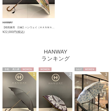
HANWAY
【晴雨兼用 日傘】ハンウェイ（ＨＡＮＷＡＹ）Dia de los muertos（ディア・デ・マートス）
¥22,000円(税込)
HANWAY
ランキング
予約
再入荷
WOMEN
WOMEN
セール
WOMEN
1
2
3