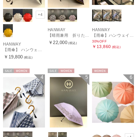
+4
HANWAY
HANWAY
【晴雨兼用 折りたたみ日傘】ハンウェイ（ＨＡＮＷＡＹ）Vestido de frida（べスティード・デ・フリーダ）
【雨傘】ハンウェイ (HANWAY) Lily CJ（リリー・シー・ジェー） 日本製 親骨：51～55cm
30%OFF
￥22,000
(税込)
HANWAY
￥13,860
(税込)
【雨傘】 ハンウェイ （HANWAY） Couturier クチュリエ 長傘 日本製
￥19,800
(税込)
セール
WOMEN
セール
WOMEN
WOMEN
4
5
6