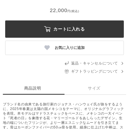
22,000
円(税込)
カートに入れる
お気に入りに追加
返品・キャンセルについて
ギフトラッピングについて
商品説明
サイズ
ブランド名の由来である旅行家のジョナス・ハンウェイ氏が旅をするよう
に、2025年春夏は太陽の国メキシコをテーマに、オリジナルグラフィック
を表現。本モデルはマドラスチェックをベースに、メキシコの一大イベン
ト『死者の日』を象徴する花・マリーゴールドをあしらったデザイン。生
地の端についたフリンジが、より一層エスニックなムードを引き立てま
す。骨はカーボンファイバーの50㎝骨を使用。細身に仕上げた中棒は、ス