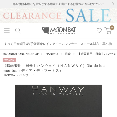
熊本県熊本地方を震源とする地震の影響によるお荷物のお届けについて
0
すべて
日傘
帽子
UV手袋
雨傘
レインアイテム
マフラー・ストール
財布・革小物
MOONBAT ONLINE SHOP
＞
HANWAY
＞
日傘
＞
【晴雨兼用 日傘】ハンウェイ（Ｈ
WOMEN
【晴雨兼用 日傘】ハンウェイ（ＨＡＮＷＡＹ）Dia de los
muertos（ディア・デ・マートス）
HANWAY
/
ハンウェイ
4