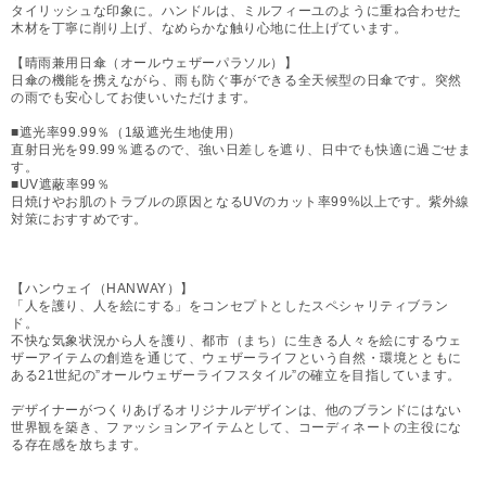
タイリッシュな印象に。ハンドルは、ミルフィーユのように重ね合わせた
木材を丁寧に削り上げ、なめらかな触り心地に仕上げています。
【晴雨兼用日傘（オールウェザーパラソル）】
日傘の機能を携えながら、雨も防ぐ事ができる全天候型の日傘です。突然
の雨でも安心してお使いいただけます。
■遮光率99.99％（1級遮光生地使用）
直射日光を99.99％遮るので、強い日差しを遮り、日中でも快適に過ごせま
す。
■UV遮蔽率99％
日焼けやお肌のトラブルの原因となるUVのカット率99%以上です。紫外線
対策におすすめです。
【ハンウェイ（HANWAY）】
「人を護り、人を絵にする」をコンセプトとしたスペシャリティブラン
ド。
不快な気象状況から人を護り、都市（まち）に生きる人々を絵にするウェ
ザーアイテムの創造を通じて、ウェザーライフという自然・環境とともに
ある21世紀の”オールウェザーライフスタイル”の確立を目指しています。
デザイナーがつくりあげるオリジナルデザインは、他のブランドにはない
世界観を築き、ファッションアイテムとして、コーディネートの主役にな
る存在感を放ちます。