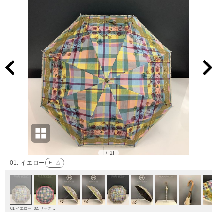
1
21
/
01. イエロー
F
: △
01. イエロー
02. サックスブルー