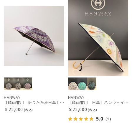
N
N
価格の高い
順
レディース
メンズ
キッズ
価格の低い
順
カテゴリー
人気順
ブランド
売上点数順
お気に入り
DAKS
順
ダックス
estaa
エスタ
HANWAY
HANWAY
【晴雨兼用 折りたたみ日傘】ハンウェイ（ＨＡＮＷＡＹ）Vestido de frida（べスティード・デ・フリーダ）
【晴雨兼用 日傘】ハンウェイ（ＨＡＮＷＡＹ）Amuleto mexicano（アムレット・メヒカーノ）
FURLA
￥22,000
￥22,000
(税込)
(税込)
フルラ
5.0
（1）
Fuwacool®
フワクール®