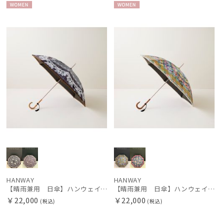
WOME
WOME
Gracy
N
N
グレイシー
HANWAY
ハンウェイ
LANVIN COLLECTION
ランバン コレクション
MACKINTOSH PHILOSOPHY
マッキントッシュ フィロソフィー
MAGICAL TECH
マジカルテック
MIRACLE TECH
HANWAY
HANWAY
ミラクルテック
【晴雨兼用 日傘】ハンウェイ（ＨＡＮＷＡＹ）Vestido de frida（べスティード・デ・フリーダ）
【晴雨兼用 日傘】ハンウェイ（ＨＡＮＷＡＹ）Dia de los muertos（ディア・デ・マートス）
￥22,000
￥22,000
(税込)
(税込)
POLO RALPH LAUREN
ポロ ラルフ ローレン