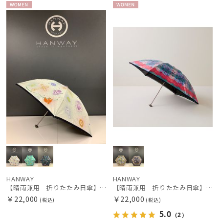
WOME
WOME
urawaza
N
N
ウラワザ
傘機能
その他
カラー
価格・割引率
在庫表示
HANWAY
HANWAY
【晴雨兼用 折りたたみ日傘】ハンウェイ（ＨＡＮＷＡＹ）Amuleto mexicano（アムレット・メヒカーノ）
【晴雨兼用 折りたたみ日傘】ハンウェイ（ＨＡＮＷＡＹ）Dia de los muertos（ディア・デ・マートス）
￥22,000
￥22,000
(税込)
(税込)
販売状況
5.0
（2）