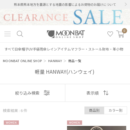
熊本県熊本地方を震源とする地震の影響によるお荷物のお届けについて
0
すべて
日傘
帽子
UV手袋
雨傘
レインアイテム
マフラー・ストール
財布・革小物
MOONBAT ONLINE SHOP
＞
HANWAY
＞
商品一覧
軽量 HANWAY(ハンウェイ)
表示
絞り込み検索
表示順
順
検索結果 : 6
件
商品別
カラー別
絞り込み
おすすめ
WOME
WOME
新着