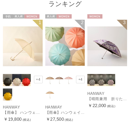
ランキング
予約
再入荷
WOMEN
再入荷
WOMEN
WOMEN
1
2
3
+4
+4
HANWAY
【晴雨兼用 折りたたみ日傘】ハンウェイ（ＨＡＮＷＡＹ）Vestido de frida（べスティード・デ・フリーダ）
￥22,000
(税込)
HANWAY
HANWAY
【雨傘】 ハンウェイ （HANWAY） Couturier クチュリエ 長傘 日本製
【雨傘】ハンウェイ （HANWAY ）真田耳（サナダミミ）長傘 日本製 カーボン骨
￥19,800
￥27,500
(税込)
(税込)