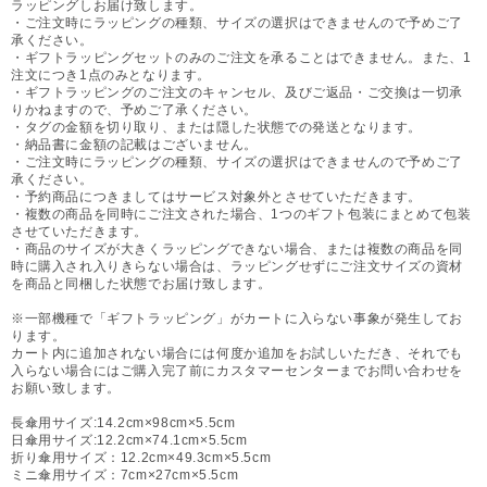
ラッピングしお届け致します。
・ご注文時にラッピングの種類、サイズの選択はできませんので予めご了
承ください。
・ギフトラッピングセットのみのご注文を承ることはできません。また、1
注文につき1点のみとなります。
・ギフトラッピングのご注文のキャンセル、及びご返品・ご交換は一切承
りかねますので、予めご了承ください。
・タグの金額を切り取り、または隠した状態での発送となります。
・納品書に金額の記載はございません。
・ご注文時にラッピングの種類、サイズの選択はできませんので予めご了
承ください。
・予約商品につきましてはサービス対象外とさせていただきます。
・複数の商品を同時にご注文された場合、1つのギフト包装にまとめて包装
させていただきます。
・商品のサイズが大きくラッピングできない場合、または複数の商品を同
時に購入され入りきらない場合は、ラッピングせずにご注文サイズの資材
を商品と同梱した状態でお届け致します。
※一部機種で「ギフトラッピング」がカートに入らない事象が発生してお
ります。
カート内に追加されない場合には何度か追加をお試しいただき、それでも
入らない場合にはご購入完了前にカスタマーセンターまでお問い合わせを
お願い致します。
長傘用サイズ:14.2cm×98cm×5.5cm
日傘用サイズ:12.2cm×74.1cm×5.5cm
折り傘用サイズ：12.2cm×49.3cm×5.5cm
ミニ傘用サイズ：7cm×27cm×5.5cm