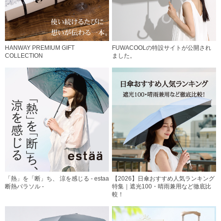
HANWAY PREMIUM GIFT
FUWACOOLの特設サイトが公開され
COLLECTION
ました。
「熱」を「断」ち、 涼を感じる - estaa
【2026】日傘おすすめ人気ランキング
断熱パラソル -
特集｜遮光100・晴雨兼用など徹底比
較！