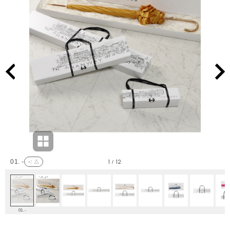
1
12
01. -
-
: △
/
01. -