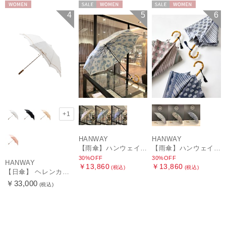
WOMEN
セール
WOMEN
セール
WOMEN
4
5
6
+1
HANWAY
HANWAY
【雨傘】ハンウェイ (HANWAY) Lily CJ（リリー・シー・ジェー） 日本製 親骨：51～55cm
【雨傘】ハンウェイ (HANWAY) Pカットジャカード Dot & Stripe mix CJ ドット・アンド・ストライプ・シー・ジェー ショート長傘 日本製
30%OFF
30%OFF
HANWAY
￥13,860
￥13,860
(税込)
(税込)
【日傘】 ヘレンカミンスキー（HELEN KAMINSKI） X ハンウェイ (HANWAY) コラボ プロヴァンスタイプ 麻無地 ラフィアコード 折りたたみ傘 曲がり手元 純パラソル
￥33,000
(税込)