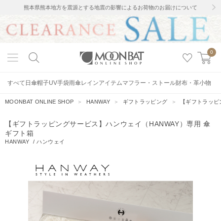
熊本県熊本地方を震源とする地震の影響によるお荷物のお届けについて
0
すべて
日傘
帽子
UV手袋
雨傘
レインアイテム
マフラー・ストール
財布・革小物
MOONBAT ONLINE SHOP
＞
HANWAY
＞
ギフトラッピング
＞
【ギフトラッピ
【ギフトラッピングサービス】ハンウェイ（HANWAY）専用 傘
ギフト箱
HANWAY
/
ハンウェイ