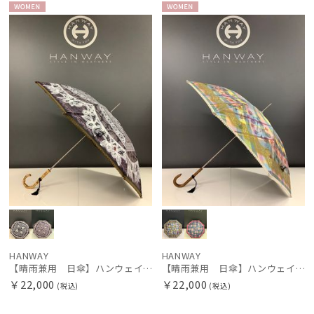
WOME
WOME
FURLA
N
N
フルラ
HANWAY
ハンウェイ
LANVIN en Bleu
ランバン オン ブルー
MAGICAL TECH
マジカルテック
mila schon
ミラ・ショーン
POLO RALPH LAUREN
HANWAY
HANWAY
ポロ ラルフ ローレン
【晴雨兼用 日傘】ハンウェイ（ＨＡＮＷＡＹ）Vestido de frida（べスティード・デ・フリーダ）
【晴雨兼用 日傘】ハンウェイ（ＨＡＮＷＡＹ）Dia de los muertos（ディア・デ・マートス）
￥22,000
￥22,000
(税込)
(税込)
傘機能