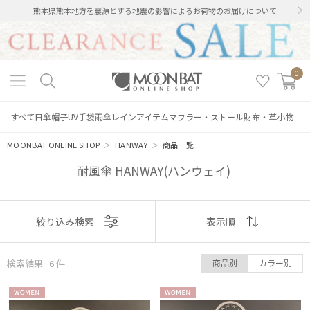
熊本県熊本地方を震源とする地震の影響によるお荷物のお届けについて
0
すべて
日傘
帽子
UV手袋
雨傘
レインアイテム
マフラー・ストール
財布・革小物
MOONBAT ONLINE SHOP
＞
HANWAY
＞
商品一覧
耐風傘 HANWAY(ハンウェイ)
表示
絞り込み検索
表示順
順
検索結果 : 6
件
商品別
カラー別
絞り込み
おすすめ
WOME
WOME
新着