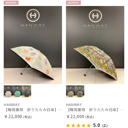
WOME
WOME
その他
N
N
カラー
価格・割引率
在庫表示
販売状況
入荷状況
HANWAY
HANWAY
【晴雨兼用 折りたたみ日傘】ハンウェイ（ＨＡＮＷＡＹ）Amuleto mexicano（アムレット・メヒカーノ）
【晴雨兼用 折りたたみ日傘】ハンウェイ（ＨＡＮＷＡＹ）Dia de los muertos（ディア・デ・マートス）
￥22,000
￥22,000
(税込)
(税込)
5.0
（2）