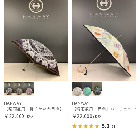
N
N
価格の高い
順
レディース
メンズ
キッズ
価格の低い
順
カテゴリー
人気順
ブランド
売上点数順
お気に入り
BLUNT
順
ブラント
DAKS
ダックス
HANWAY
HANWAY
【晴雨兼用 折りたたみ日傘】ハンウェイ（ＨＡＮＷＡＹ）Vestido de frida（べスティード・デ・フリーダ）
【晴雨兼用 日傘】ハンウェイ（ＨＡＮＷＡＹ）Amuleto mexicano（アムレット・メヒカーノ）
estaa
￥22,000
￥22,000
(税込)
(税込)
エスタ
5.0
（1）
FLO(A)TUS
フロータス