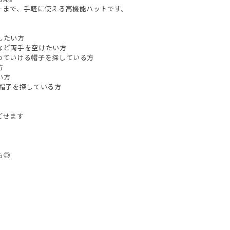
ーまで、手軽に使える高機能ハットです。
したい方
など両手を空けたい方
っていける帽子を探している方
方
い方
V帽子を探している方
ごせます
も◎