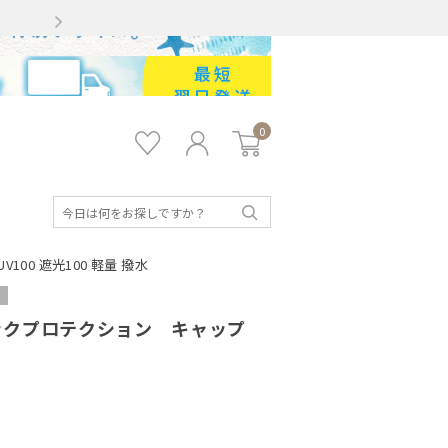
Gmailをお使いのお客様
0
お気
ロ
カー
に入
グ
ト
り
イ
ン
検
索
0 遮光100 軽量 撥水
ックプロテクション キャップ