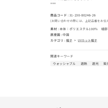
===
商品コード :
31-230-80246-26
(お問い合わせの際には、上記品番をお伝
素材 :
本体：ポリエステル100％ 紐部
原産国 :
中国
カテゴリ :
帽子
>
UVカット帽子
関連キーワード
ウォッシャブル
遮熱
遮光
紫