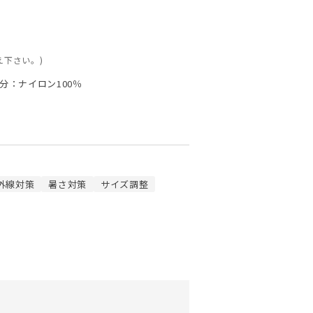
え下さい。)
分：ナイロン100％
外線対策
暑さ対策
サイズ調整