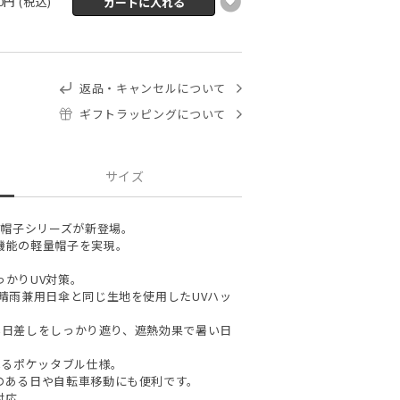
70円 (税込)
返品・キャンセルについて
ギフトラッピングについて
サイズ
V帽子シリーズが新登場。
機能の軽量帽子を実現。
かりUV対策。
晴雨兼用日傘と同じ生地を使用したUVハッ
強い日差しをしっかり遮り、遮熱効果で暑い日
べるポケッタブル仕様。
のある日や自転車移動にも便利です。
対応。