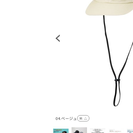
04.ベージュ
M
: △