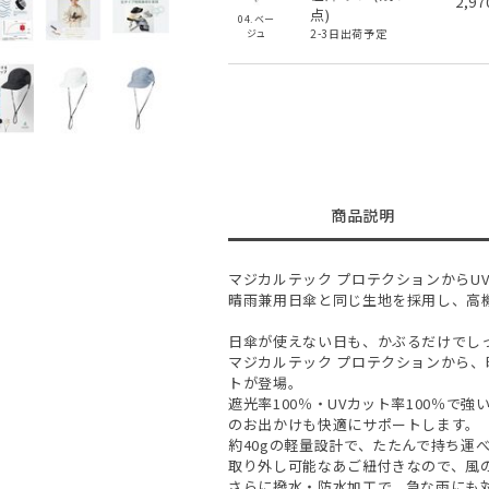
2,9
点)
04.ベー
2-3日出荷予定
ジュ
商品説明
マジカルテック プロテクションからU
晴雨兼用日傘と同じ生地を採用し、高
日傘が使えない日も、かぶるだけでしっ
マジカルテック プロテクションから、
トが登場。
遮光率100％・UVカット率100％で
のお出かけも快適にサポートします。
約40gの軽量設計で、たたんで持ち運
取り外し可能なあご紐付きなので、風
さらに撥水・防水加工で、急な雨にも