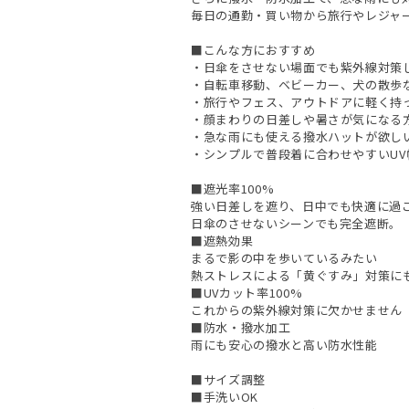
毎日の通勤・買い物から旅行やレジャ
■こんな方におすすめ
・日傘をさせない場面でも紫外線対策
・自転車移動、ベビーカー、犬の散歩
・旅行やフェス、アウトドアに軽く持
・顔まわりの日差しや暑さが気になる
・急な雨にも使える撥水ハットが欲し
・シンプルで普段着に合わせやすいU
■遮光率100%
強い日差しを遮り、日中でも快適に過
日傘のさせないシーンでも完全遮断。
■遮熱効果
まるで影の中を歩いているみたい
熱ストレスによる「黄ぐすみ」対策に
■UVカット率100%
これからの紫外線対策に欠かせません
■防水・撥水加工
雨にも安心の撥水と高い防水性能
■サイズ調整
■手洗いOK