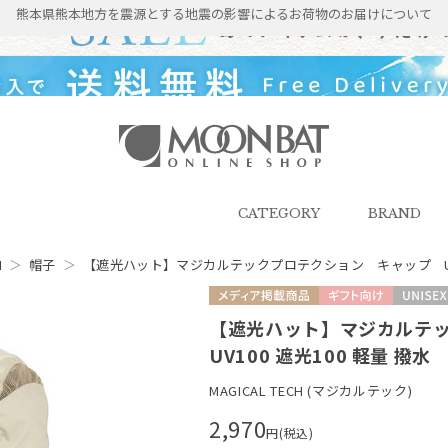
熊本県熊本地方を震源とする地震の影響によるお荷物のお届けについて
雨傘・日傘・マフラー・ストール・
帽子の通販｜MOONBAT ONLINE
SHOP（ムーンバットオンラインシ
CATEGORY
BRAND
ョップ）
H
＞
帽子
＞
【遮光ハット】マジカルテックプロテクション キャップ UV10
メディア掲載商品
ギフト向け
UNISEX
【遮光ハット】マジカルテ
UV100 遮光100 軽量 撥水
MAGICAL TECH (マジカルテック)
2,970
円(税込)