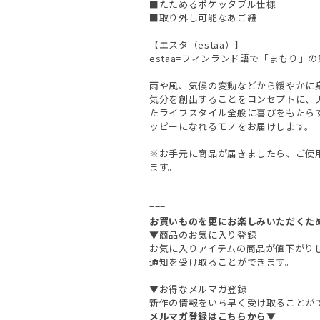
■たためるポケッタブル仕様
■取り外し可能なあご紐
【エスタ（estaa）】
estaa=フィンランド語で「まもり」
雨や風、気候の変動などから緩やかに
気分を創出することをコンセプトに、
たライフスタイル全般に喜びをもたら
ッピーになれるモノをお届けします。
※お手元に商品が届きましたら、ご使
ます。
===
お買いものを更にお楽しみいただくた
▼商品のお気に入り登録
お気に入りアイテムの商品が値下がり
通知を受け取ることができます。
▼お得なメルマガ登録
新作の情報をいち早く受け取ることが
メルマガ登録はこちらから▼