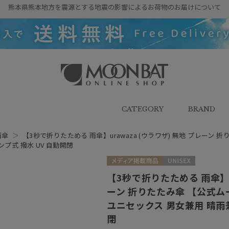
熊本県熊本地方を震源とする地震の影響によるお荷物のお届けについて
雨傘・日傘・マフラー・ストール・
帽子の通販｜MOONBAT ONLINE
SHOP（ムーンバットオンラインシ
CATEGORY
BRAND
ョップ）
雨傘
＞
【3秒で折りたためる 雨傘】urawaza (ウラワザ) 無地 プレーン
プ式 撥水 UV 自動開閉
メディア掲載商品
UNISEX
【3秒で折りたためる 雨傘】ur
ーン 折りたたみ傘 【公式ム
ユニセックス 男女兼用 晴雨兼
閉