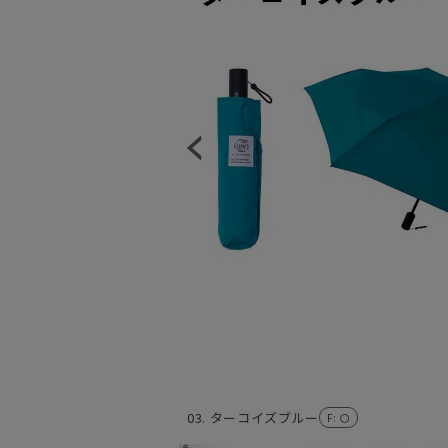
03. ターコイズブルー
F
: 〇