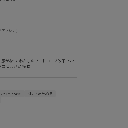
え下さい。)
く服がない! わたしのワードローブ改革
P.72
バカせまい史
掲載
：51～55cm
3秒でたためる