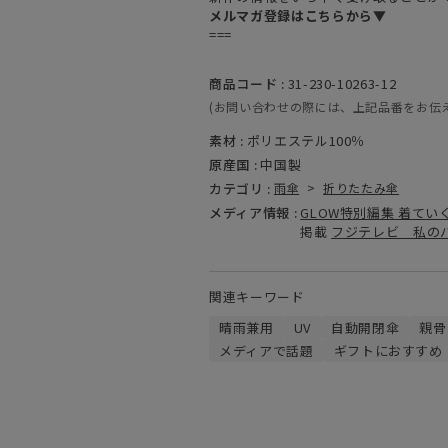
メルマガ登録はこちらから▼
===
商品コード :
31-230-10263-12
(お問い合わせの際には、上記品番をお伝
素材 :
ポリエステル100％
原産国 :
中国製
カテゴリ :
雨傘
>
折りたたみ傘
メディア情報 :
GLOW特別編集 着てい
掲載
フジテレビ 私の
関連キーワード
晴雨兼用
UV
自動開閉傘
親骨
メディアで話題
ギフトにおすすめ