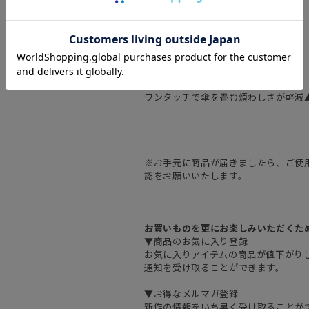
■晴雨兼用日傘タイプ
urawaza 55
手開きの晴雨兼用日傘
晴れの日もスマートに▲▲
urawaza Auto 55
自動開閉式の晴雨兼用日傘
ワンタッチで傘を畳む煩わしさが軽減
※お手元に商品が届きましたら、ご使
認をお願いいたします。
===
お買いものを更にお楽しみいただくた
▼商品のお気に入り登録
お気に入りアイテムの商品が値下がり
通知を受け取ることができます。
▼お得なメルマガ登録
新作の情報をいち早く受け取ることが