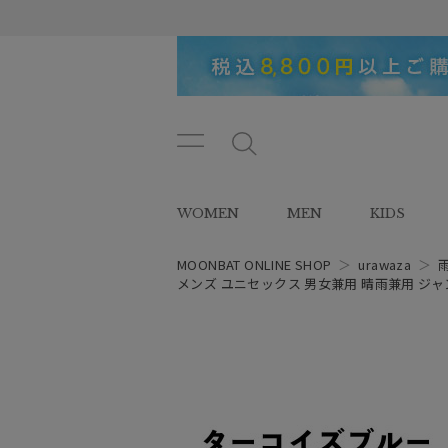
メニ
メ
ュー
ニ
ボタ
ュ
WOMEN
MEN
KIDS
ン
ー
ボ
タ
MOONBAT ONLINE SHOP
＞
urawaza
＞
ン
メンズ ユニセックス 男女兼用 晴雨兼用 ジャン