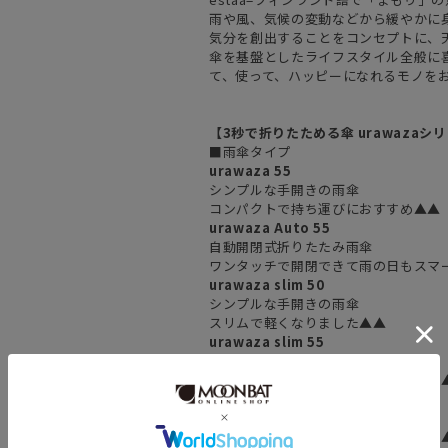
雨や風、気候の変動などから緩やかに
気分を創出することをコンセプトに、
傘を基盤としたライフスタイル全般に
て、使って、ハッピーになれるモノを
【3秒で折りたためる傘 urawazaシ
■雨傘タイプ
urawaza 55
シンプルな手開きの雨傘
コンパクトで持ち運びにおすすめ▲▲
urawaza Auto 55
自動開閉式折りたたみ雨傘
ワンタッチで開閉できて雨の日もスマ
urawaza slim 50
シンプルな手開きの雨傘
スリムで軽くなりました▲▲
urawaza slim 55
シンプルな手開きの雨傘
大きいタイプが欲しい方におすすめ▲
urawaza slim Auto 55
自動開閉式折りたたみ雨傘
自動開閉タイプが更に軽くなりました