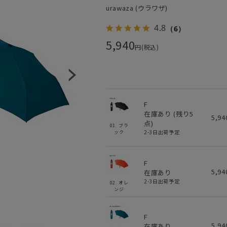
urawaza (ウラワザ)
4.8
（6）
5,940
円(税込)
F
在庫あり (残り
5
5,9
点)
01. ブラ
2-3日出荷予定
ック
F
5,9
在庫あり
2-3日出荷予定
02. オレ
ンジ
F
5,9
在庫あり