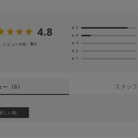
4.8
★
5
★
4
6
★
3
レビュー件数：
件
★
2
★
1
ュー
（6）
スタッフ
新しい順