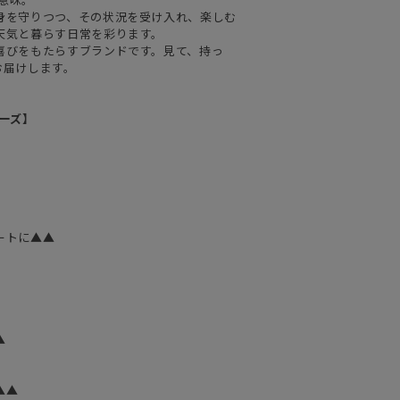
身を守りつつ、その状況を受け入れ、楽しむ
天気と暮らす日常を彩ります。
喜びをもたらすブランドです。見て、持っ
お届けします。
リーズ】
ートに▲▲
▲
▲▲