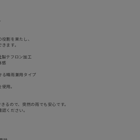
★
の役割を果たし、
できます。
社製テフロン加工
体感
ける晴雨兼用タイプ
を使用。
できるので、突然の雨でも安心です。
確認ください。
の意味。