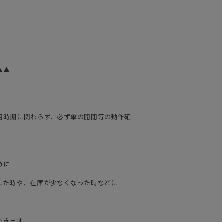
▲▲
用時期に関わらず、必ず傘の開閉等の動作確
めに
した時や、在庫が少なくなった時などに
できます。