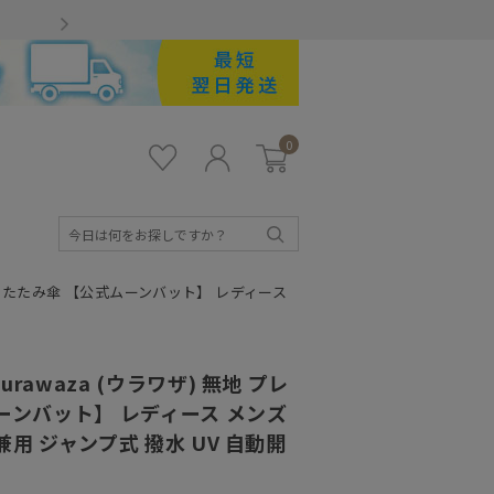
Gmailをお使いのお客様
0
お気
ロ
カー
に入
グ
ト
り
イ
ン
検
索
 折りたたみ傘 【公式ムーンバット】 レディース
awaza (ウラワザ) 無地 プレ
ーンバット】 レディース メンズ
用 ジャンプ式 撥水 UV 自動開