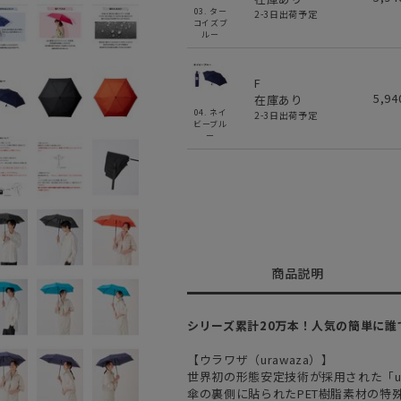
03. ター
2-3日出荷予定
コイズブ
ルー
F
5,9
在庫あり
04. ネイ
2-3日出荷予定
ビーブル
ー
商品説明
シリーズ累計20万本！人気の簡単に
【ウラワザ（urawaza）】
世界初の形態安定技術が採用された「ur
傘の裏側に貼られたPET樹脂素材の特