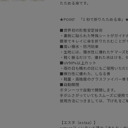
たためる傘です。
★POINT 「3 秒で折りたためる傘」
■世界初の形態安定技術
・裏側に貼られた特殊シートがガイド
簡単でキレイに傘を折りたたむことが
■高い撥水・防汚効果
・生地には、撥水性に優れたケマーズ
・軽く振るだけで、優れた水はけを、
■UV90%以上カット
・雨の日も晴れの日にもご使用いただ
■弾力性に優れた、しなる骨
・軽量・高強度のグラスファイバー骨
■自動開閉
ボタン一つで自動で開閉します。
手がふさがっていてもスムーズに使用
使用方法につきましては、下げ札をご
【エスタ（estaa）】
estaa=フィンランド語で「まもり」