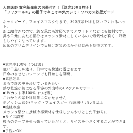
人気医師 友利新先生のお墨付き！【遮光100％帽子】
「フワクール®」の帽子で今こそ本気のシミ・ソバカス鉄壁ガード
ネックガード、フェイスマスク付きで、360度紫外線を防いでくれるハッ
ト。
あご紐付きなので、急な風にも対応できてアウトドアなどにも便利です。
鼻や口元にあたる部分はメッシュ素材にしているので通気性が良く、呼吸
もしやすくなっています。
広めのブリムデザインで日焼け対策のほか小顔効果も期待大です。
■遮光率100%（つば裏）
強い日差しを遮り、日中でも快適に過ごせます
日傘のさせないシーンでも日差しを遮断。
■遮熱効果
まるで影の中を歩いているみたい
熱や乾燥が気になる季節の外出時のUVケアをサポート
■UVカット率100%（つば裏）
これからの紫外線対策に欠かせません
※メッシュ部分/ネック・フェイスガード/頭周り：95％以上
■接触冷感
メッシュ部分に接触冷感素材を仕様しひんやりとした手触りに
■サイズ調整
後ろのテープを引っ張っていただくと、サイズを小さくすることができま
す。
■手洗いOK