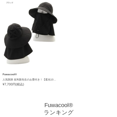
Fuwacool®
人気医師 友利新先生のお墨付き！【遮光100％帽子】フワクール® (Fuwacool®) 日差しを完全遮断バッククロスハット 遮光100 UV100
¥7,700円(税込)
Fuwacool®
ランキング