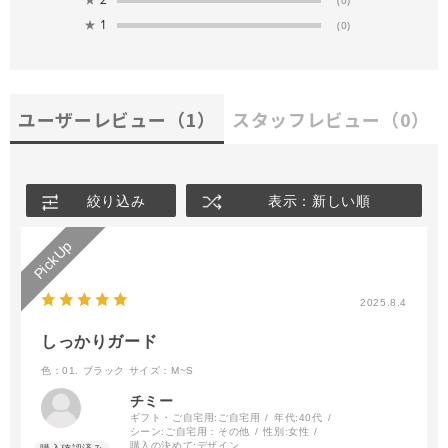
(0)
★
1
(0)
ユーザーレビュー
（1）
スタッフレビュー
（0）
絞り込み
表示：新しい順
2025.8.4
しっかりガード
色：01. ブラック
サイズ：M~S
チミー
ギフト・ご自宅用:
ご自宅用
年代:
40代
シーン:
ご自宅用：その他
性別:
女性
購入の決めて:
デザイン