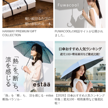
HANWAY PREMIUM GIFT
FUWACOOLの特設サイトが公開され
COLLECTION
ました。
「熱」を「断」ち、 涼を感じる - estaa
【2026】日傘おすすめ人気ランキング
断熱パラソル -
特集｜遮光100・晴雨兼用など徹底比
較！