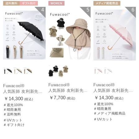
送料無料
ギフト向け
WOMEN
メディア掲載商
4
5
6
WOMEN
品
WOMEN
Fuwacool®
Fuwacool®
Fuwacool®
人気医師 友利新先生のお墨付き！【遮光100％帽子】フワクール® (Fuwacool®) 日差しを完全遮断サファリハット 遮光100 UV100
人気医師 友利新先生がほんきで作った”絶対に忘れない誰でも日傘” エレガント派のバンブーフリル【晴雨兼用折日傘】フワクール® (Fuwacool®) 雨の日OK 軽量 遮光100% UV100％
人気医師 友利新先生がほんきで作った”絶対に忘れない誰でも日傘” エレガント派のバンブーフリル【晴雨兼用日傘】フワクール® (Fuwacool®) 雨の日OK 軽量 遮光100% UV100％
￥7,700
￥14,300
￥14,300
(税込)
(税込)
(税込)
＃遮光100%
＃遮光100%
＃晴雨兼用
＃晴雨兼用
＃メディア掲載商品
＃送料無料
＃UVカット
＃UVカット
＃ギフト向け