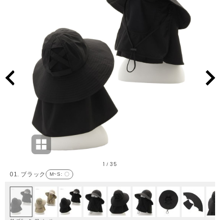
1
35
/
01. ブラック
M~S
: 〇