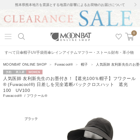
熊本県熊本地方を震源とする地震の影響によるお荷物のお届けについて
0
すべて
日傘
帽子
UV手袋
雨傘
レインアイテム
マフラー・ストール
財布・革小物
MOONBAT ONLINE SHOP
＞
Fuwacool®
＞
帽子
＞
人気医師 友利新先生のお墨付
予約
再入荷
WOMEN
人気医師 友利新先生のお墨付き！【遮光100％帽子】フワクール
® (Fuwacool®) 日差しを完全遮断バッククロスハット 遮光
100 UV100
Fuwacool®
/
フワクール®
26