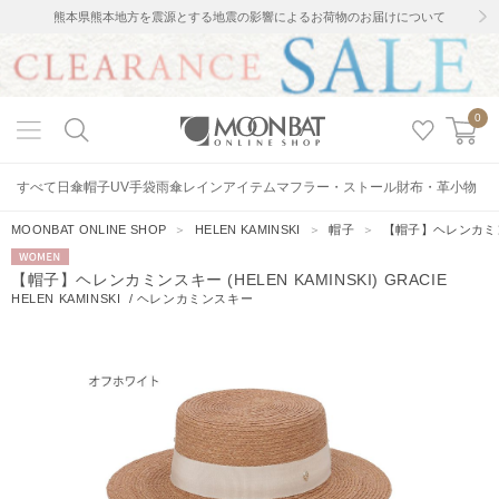
熊本県熊本地方を震源とする地震の影響によるお荷物のお届けについて
0
すべて
日傘
帽子
UV手袋
雨傘
レインアイテム
マフラー・ストール
財布・革小物
MOONBAT ONLINE SHOP
＞
HELEN KAMINSKI
＞
帽子
＞
【帽子】ヘレンカミンスキ
WOMEN
【帽子】ヘレンカミンスキー (HELEN KAMINSKI) GRACIE
HELEN KAMINSKI
/
ヘレンカミンスキー
5