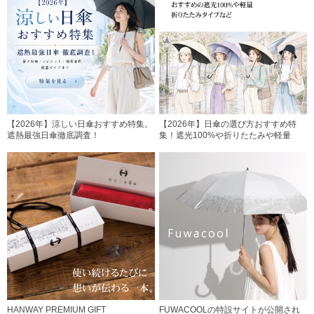
【2026年】涼しい日傘おすすめ特集。
【2026年】日傘の選び方おすすめ特
遮熱最強日傘徹底調査！
集！遮光100%や折りたたみや軽量
HANWAY PREMIUM GIFT
FUWACOOLの特設サイトが公開され