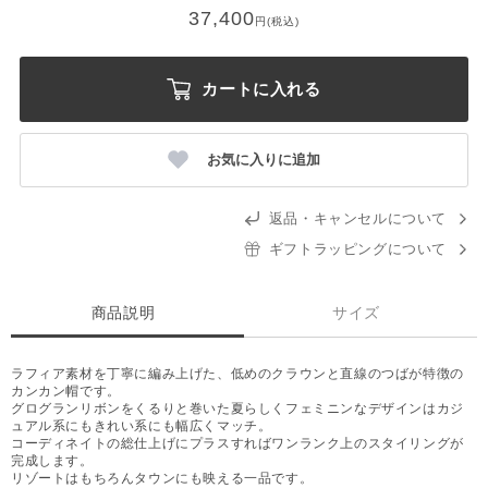
37,400
円(税込)
カートに入れる
お気に入りに追加
返品・キャンセルについて
ギフトラッピングについて
商品説明
サイズ
ラフィア素材を丁寧に編み上げた、低めのクラウンと直線のつばが特徴の
カンカン帽です。
グログランリボンをくるりと巻いた夏らしくフェミニンなデザインはカジ
ュアル系にもきれい系にも幅広くマッチ。
コーディネイトの総仕上げにプラスすればワンランク上のスタイリングが
完成します。
リゾートはもちろんタウンにも映える一品です。