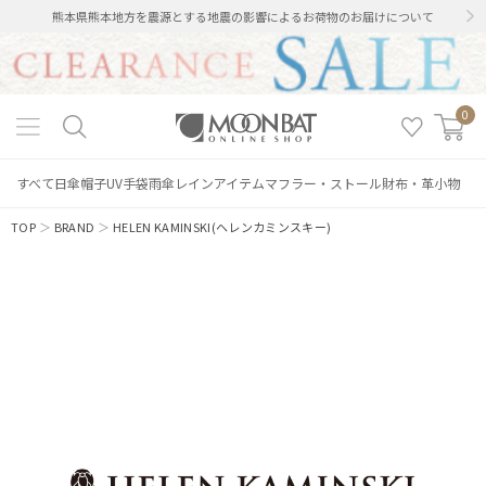
熊本県熊本地方を震源とする地震の影響によるお荷物のお届けについて
0
すべて
日傘
帽子
UV手袋
雨傘
レインアイテム
マフラー・ストール
財布・革小物
TOP
＞
BRAND
＞
HELEN KAMINSKI(ヘレンカミンスキー)