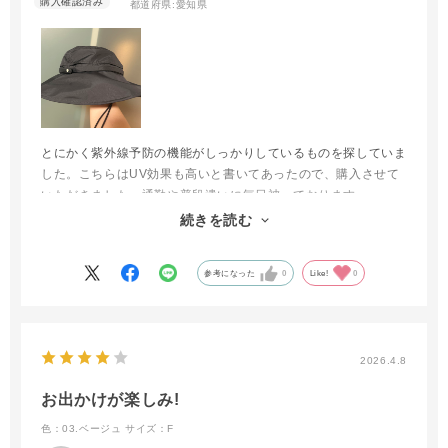
都道府県:
愛知県
とにかく紫外線予防の機能がしっかりしているものを探していま
した。こちらはUV効果も高いと書いてあったので、購入させて
いただきました。通勤や普段遣いに毎日被っております。
とても軽く顎紐も付いているので、風に飛ばされることもなく快
続きを読む
適です
参考になった
0
Like!
0
2026.4.8
お出かけが楽しみ!
色：03.ベージュ
サイズ：F