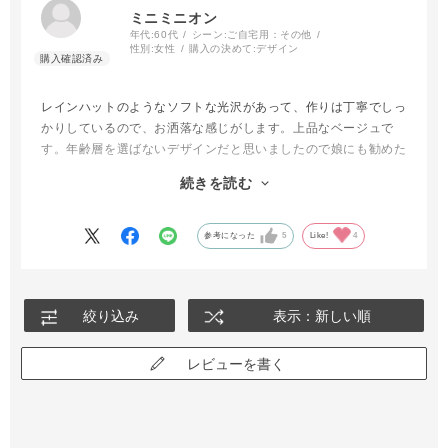
ミニミニオン
年代:
60代
シーン:
ご自宅用：その他
性別:
女性
購入の決めて:
デザイン
レインハットのようなソフトな光沢があって、作りは丁寧でしっ
かりしているので、お洒落な感じがします。上品なベージュで
す。年齢層を選ばないデザインだと思いましたので娘にも勧めた
いと思いました。外で被ってみたら、春の眩しい陽射しが和らい
続きを読む
で安心感がありました。ただ、フェイスガード、ネックガードが
別売りについての詳しい明記がなくて、旧品のようにセットされ
ていると思い込みました。追加でフェイスガード、ネックガード
参考になった
5
Like!
4
を注文しようとしましたが、まだ、このハットに合うと思われる
フェイスガード、ネックガードが売り出されてなかったので、モ
ヤモヤしましたがフェイスガード、ネックガードが売り出された
絞り込み
表示：新しい順
ら注文したいと思います。
レビューを書く