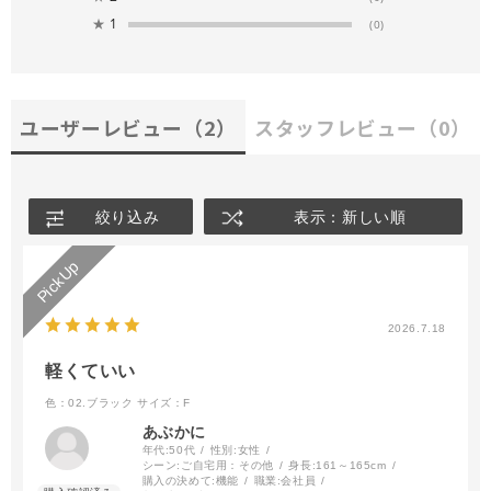
★
1
(0)
ユーザーレビュー
（2）
スタッフレビュー
（0）
絞り込み
表示：新しい順
2026.7.18
軽くていい
色：02.ブラック
サイズ：F
あぶかに
年代:
50代
性別:
女性
シーン:
ご自宅用：その他
身長:
161～165cm
購入の決めて:
機能
職業:
会社員