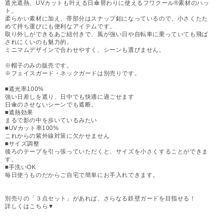
遮光遮熱、UVカットも叶える日傘替わりに使えるフワクール®素材のハッ
ト。
柔らかい素材に加え、帯部分はスナップ釦になっているので、小さくたた
めて持ち運びにも便利なアイテムです。
取り外しができるあご紐付きで、風が強い日や自転車に乗っていても飛ば
されにくいのも魅力的。
ミニマムデザインで合わせやすく、シーンも選びません。
※帽子のみの販売です。
※フェイスガード・ネックガードは別売りです。
■遮光率100%
強い日差しを遮り、日中でも快適に過ごせます
日傘のさせないシーンでも遮断。
■遮熱効果
まるで影の中を歩いているみたい
■UVカット率100%
これからの紫外線対策に欠かせません
■サイズ調整
後ろのテープを引っ張っていただくと、サイズを小さくすることができま
す。
■手洗いOK
毎日使うものだからご自宅で簡単にお手入れできます。
別売りの「３点セット」があれば、さらなる鉄壁ガードを目指せる！
詳しくはこちら▼