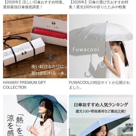
【2026年】涼しい日傘おすすめ特集。
【2026年】日傘の選び方おすすめ特
遮熱最強日傘徹底調査！
集！遮光100%や折りたたみや軽量
HANWAY PREMIUM GIFT
FUWACOOLの特設サイトが公開され
COLLECTION
ました。