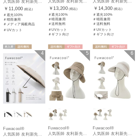
人気医師 友利新先生がほんきで作った”絶対に忘れない誰でも日傘” 50【晴雨兼用折りたたみ日傘】フワクール® (Fuwacool®) 雨の日OK 軽量 遮光100% UV100%
人気医師 友利新先生がほんきで作った”絶対に忘れない誰でも日傘” エレガント派のバンブーフリル【晴雨兼用日傘】フワクール® (Fuwacool®) 雨の日OK 軽量 遮光100% UV100％
人気医師 友利新先生がほんきで作った”絶対に忘れない誰でも日傘”ワンタッチ開閉日傘【晴雨兼用折りたたみ日傘】フワクール® (Fuwacool®) 雨の日OK 軽量 遮光100% UV100％
￥13,200
￥14,300
￥11,000
(税込)
(税込)
(税込)
＃遮光100%
＃遮光100%
＃遮光100%
＃晴雨兼用
＃晴雨兼用
＃晴雨兼用
＃送料無料
＃送料無料
＃メディア掲載商品
＃UVカット
＃UVカット
＃UVカット
＃ギフト向け
＃ギフト向け
再入荷
送料無料
送料無料
ギフト向け
送料無料
ギフト向け
4
5
6
ギフト向け
UNISEX
WOMEN
WOMEN
Fuwacool®
Fuwacool®
Fuwacool®
人気医師 友利新先生がほんきでつくったUVカット100％帽子【遮光100％帽子】フワクール® (Fuwacool®) リボンクロッシェ
人気医師 友利新先生がほんきでつくったUVカット100％帽子【遮光100％帽子】フワクール® (Fuwacool®) ジョッキーサンバイザー
人気医師 友利新先生がほんきで作った”絶対に忘れない誰でも日傘” 55【晴雨兼用折りたたみ日傘】フワクール® (Fuwacool®) 雨の日OK 軽量 遮光100% UV100%