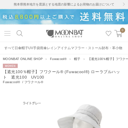
熊本県熊本地方を震源とする地震の影響によるお荷物のお届けについて
0
すべて
日傘
帽子
UV手袋
雨傘
レインアイテム
マフラー・ストール
財布・革小物
MOONBAT ONLINE SHOP
＞
Fuwacool®
＞
帽子
＞
【遮光100％帽子】フワクール®
WOMEN
【遮光100％帽子】フワクール® (Fuwacool®) ローラブルハッ
ト 遮光100 UV100
Fuwacool®
/
フワクール®
50