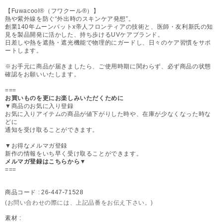
【Fuwacool®（フワクール®）】
熱や紫外線を防ぐ“外出時のスキンケア発想”。
創業140年ムーンバットx帝人フロンティアの技術と、医師・友利新氏の知
見を製品開発に活かした、持ち歩けるUVケアブランド。
日差しや熱を遮熱・遮光機能で物理的にガードし、日々のケア習慣をサポ
ートします。
※お手元に商品が届きましたら、ご使用時期に関わらず、必ず商品の状態
確認をお願いいたします。
===
お買いものを更にお楽しみいただくために
▼商品のお気に入り登録
お気に入りアイテムの商品が値下がりした時や、在庫が少なくなった時な
どに
通知を受け取ることができます。
▼お得なメルマガ登録
新作の情報をいち早く受け取ることができます。
メルマガ登録はこちらから▼
===
商品コード :
26-447-71528
(お問い合わせの際には、上記品番をお伝え下さい。)
素材 :