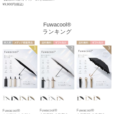
¥9,900円(税込)
Fuwacool®
ランキング
再入荷
メディア掲載商
送料無料
ギフト向け
送料無料
ギフト向け
1
2
3
UNISEX
品
UNISEX
WOMEN
Fuwacool®
Fuwacool®
Fuwacool®