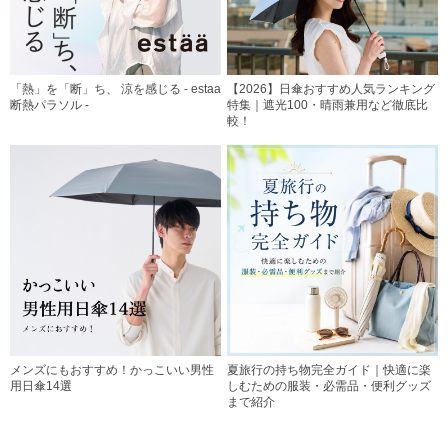
「熱」を「断」ち、 涼を感じる - estaa
【2026】日傘おすすめ人気ランキング
断熱パラソル -
特集｜遮光100・晴雨兼用など徹底比
較！
メンズにもおすすめ！かっこいい男性
夏旅行の持ち物完全ガイド｜快適に楽
用日傘14選
しむための服装・必需品・便利グッズ
まで紹介