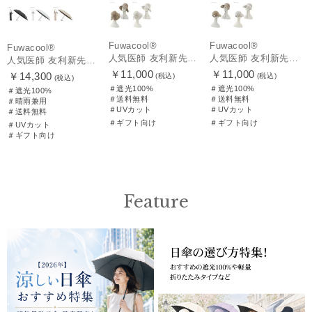
Fuwacool®
Fuwacool®
Fuwacool®
人気医師 友利新先生がほんきでつくったUVカット100％帽子【遮光100％帽子】フワクール® (Fuwacool®) リボンクロッシェ
人気医師 友利新先生がほんきでつくったUVカット100％帽子【遮光100％帽子】フワクール® (Fuwacool®) ジョッキーサンバイザー
人気医師 友利新先生がほんきで作った”絶対に忘れない誰でも日傘” 55【晴雨兼用折りたたみ日傘】フワクール® (Fuwacool®) 雨の日OK 軽量 遮光100% UV100%
￥11,000
￥11,000
￥14,300
(税込)
(税込)
(税込)
＃遮光100%
＃遮光100%
＃遮光100%
＃送料無料
＃送料無料
＃晴雨兼用
＃UVカット
＃UVカット
＃送料無料
＃ギフト向け
＃ギフト向け
＃UVカット
＃ギフト向け
Feature