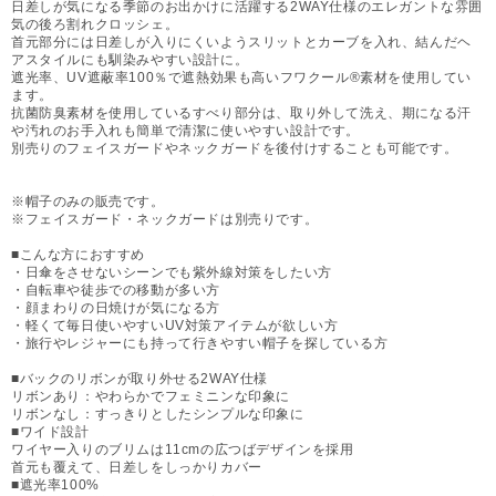
日差しが気になる季節のお出かけに活躍する2WAY仕様のエレガントな雰囲
気の後ろ割れクロッシェ。
首元部分には日差しが入りにくいようスリットとカーブを入れ、結んだヘ
アスタイルにも馴染みやすい設計に。
遮光率、UV遮蔽率100％で遮熱効果も高いフワクール®素材を使用してい
ます。
抗菌防臭素材を使用しているすべり部分は、取り外して洗え、期になる汗
や汚れのお手入れも簡単で清潔に使いやすい設計です。
別売りのフェイスガードやネックガードを後付けすることも可能です。
※帽子のみの販売です。
※フェイスガード・ネックガードは別売りです。
■こんな方におすすめ
・日傘をさせないシーンでも紫外線対策をしたい方
・自転車や徒歩での移動が多い方
・顔まわりの日焼けが気になる方
・軽くて毎日使いやすいUV対策アイテムが欲しい方
・旅行やレジャーにも持って行きやすい帽子を探している方
■バックのリボンが取り外せる2WAY仕様
リボンあり：やわらかでフェミニンな印象に
リボンなし：すっきりとしたシンプルな印象に
■ワイド設計
ワイヤー入りのブリムは11cmの広つばデザインを採用
首元も覆えて、日差しをしっかりカバー
■遮光率100%