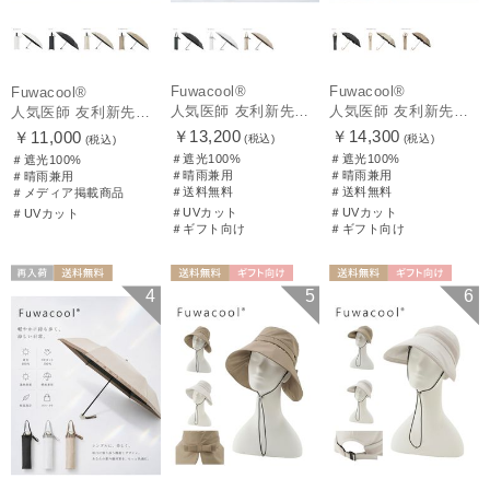
Fuwacool®
Fuwacool®
Fuwacool®
人気医師 友利新先生がほんきで作った”絶対に忘れない誰でも日傘” 50【晴雨兼用折りたたみ日傘】フワクール® (Fuwacool®) 雨の日OK 軽量 遮光100% UV100%
人気医師 友利新先生がほんきで作った”絶対に忘れない誰でも日傘” エレガント派のバンブーフリル【晴雨兼用日傘】フワクール® (Fuwacool®) 雨の日OK 軽量 遮光100% UV100％
人気医師 友利新先生がほんきで作った”絶対に忘れない誰でも日傘”ワンタッチ開閉日傘【晴雨兼用折りたたみ日傘】フワクール® (Fuwacool®) 雨の日OK 軽量 遮光100% UV100％
￥13,200
￥14,300
￥11,000
(税込)
(税込)
(税込)
＃遮光100%
＃遮光100%
＃遮光100%
＃晴雨兼用
＃晴雨兼用
＃晴雨兼用
＃送料無料
＃送料無料
＃メディア掲載商品
＃UVカット
＃UVカット
＃UVカット
＃ギフト向け
＃ギフト向け
再入荷
送料無料
送料無料
ギフト向け
送料無料
ギフト向け
4
5
6
ギフト向け
UNISEX
WOMEN
WOMEN