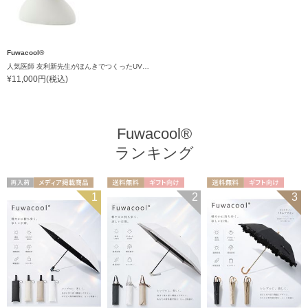
Fuwacool®
人気医師 友利新先生がほんきでつくったUVカット100％帽子【遮光100％帽子】フワクール® (Fuwacool®) リボンクロッシェ
¥11,000円(税込)
Fuwacool®
ランキング
再入荷
メディア掲載商
送料無料
ギフト向け
送料無料
ギフト向け
1
2
3
UNISEX
品
UNISEX
WOMEN