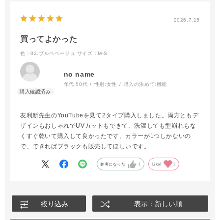
2026.7.15
買ってよかった
色：02.ブルベベージュ
サイズ：M-S
no name
年代:
50代
性別:
女性
購入の決めて:
機能
友利新先生のYouTubeを見て2タイプ購入しました。両方ともデ
ザインもおしゃれでUVカットもできて、洗濯しても型崩れもな
くすぐ乾いて購入して良かったです。カラーが1つしかないの
で、できればブラックも販売してほしいです。
参考になった
1
Like!
2
絞り込み
表示：新しい順