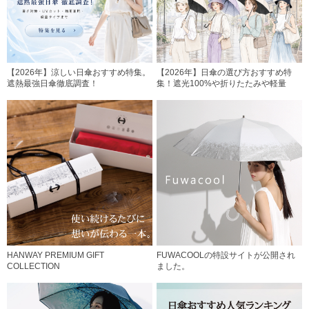
【2026年】涼しい日傘おすすめ特集。
【2026年】日傘の選び方おすすめ特
遮熱最強日傘徹底調査！
集！遮光100%や折りたたみや軽量
HANWAY PREMIUM GIFT
FUWACOOLの特設サイトが公開され
COLLECTION
ました。