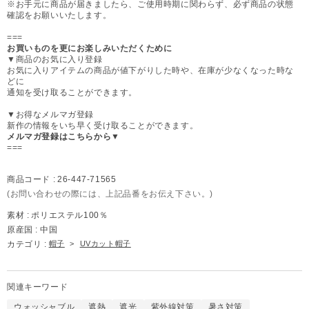
※お手元に商品が届きましたら、ご使用時期に関わらず、必ず商品の状態
確認をお願いいたします。
===
お買いものを更にお楽しみいただくために
▼商品のお気に入り登録
お気に入りアイテムの商品が値下がりした時や、在庫が少なくなった時な
どに
通知を受け取ることができます。
▼お得なメルマガ登録
新作の情報をいち早く受け取ることができます。
メルマガ登録はこちらから▼
===
商品コード :
26-447-71565
(お問い合わせの際には、上記品番をお伝え下さい。)
素材 :
ポリエステル100％
原産国 :
中国
カテゴリ :
帽子
>
UVカット帽子
関連キーワード
ウォッシャブル
遮熱
遮光
紫外線対策
暑さ対策