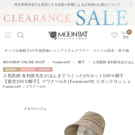
熊本県熊本地方を震源とする地震の影響によるお荷物のお届けについて
0
すべて
日傘
帽子
UV手袋
雨傘
レインアイテム
マフラー・ストール
財布・革小物
MOONBAT ONLINE SHOP
＞
Fuwacool®
＞
帽子
＞
人気医師 友利新先生がほんき
送料無料
ギフト向
WOMEN
人気医師 友利新先生がほんきでつくったUVカット100％帽子
け
【遮光100％帽子】フワクール® (Fuwacool®) リボンクロッシェ
Fuwacool®
/
フワクール®
42