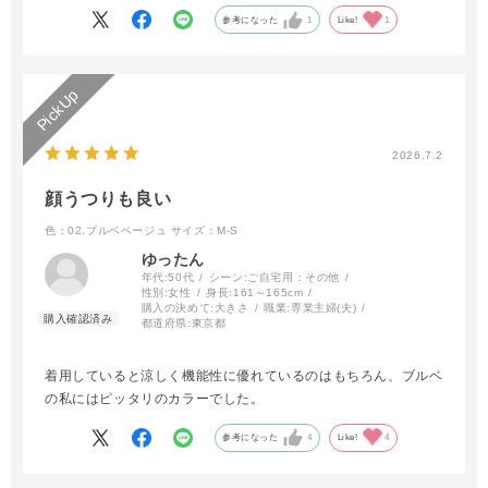
参考になった
1
Like!
1
2026.7.2
顔うつりも良い
色：02.ブルベベージュ
サイズ：M-S
ゆったん
年代:
50代
シーン:
ご自宅用：その他
性別:
女性
身長:
161～165cm
購入の決めて:
大きさ
職業:
専業主婦(夫)
都道府県:
東京都
着用していると涼しく機能性に優れているのはもちろん、ブルベ
の私にはピッタリのカラーでした。
参考になった
4
Like!
4