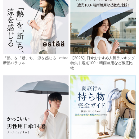
「熱」を「断」ち、 涼を感じる - estaa
【2026】日傘おすすめ人気ランキング
断熱パラソル -
特集｜遮光100・晴雨兼用など徹底比
較！