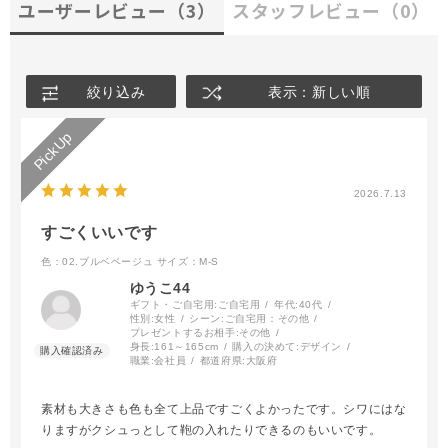
ユーザーレビュー
（3）
スタッフレビュー
（0）
絞り込み
表示：新しい順
2026.7.13
すごくいいです
色：02.ブルベベージュ
サイズ：M-S
ゆうこ44
ギフト・ご自宅用:
ご自宅用
年代:
40代
性別:
女性
シーン:
ご自宅用：その他
プレゼントするお相手:
その他
身長:
161～165cm
購入の決めて:
デザイン
職業:
会社員
都道府県:
大阪府
素材も大きさも色も全て上品ですごくよかったです。シワにはな
りますがクシュっとして鞄の入れたりできるのもいいです。