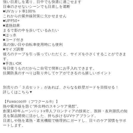
強い日差しを遮り、日中でも快適に過ごせます
日傘のさせないシーンでも日差しを遮断
■UVカット率100%
これからの紫外線対策に欠かせません
■UPF50+
■遮熱効果
まるで影の中を歩いているみたい
■はっ水
■コード付き
風の強い日や自転車使用時にも便利
■サイズ調整
後ろのテープを引っ張っていただくと、サイズを小さくすることができま
す。
■手洗いOK
毎日使うものだからご自宅で簡単にお手入れできます。
抗菌防臭のすべりは取り外してケアができるのも嬉しいポイント
別売りの「３点セット」があれば、さらなる鉄壁ガードを目指せる！
詳しくはこちら▼
【Fuwacool®（フワクール®）】
熱や紫外線を防ぐ“外出時のスキンケア発想”。
創業140年ムーンバットx帝人フロンティアの技術と、医師・友利新氏の知
見を製品開発に活かした、持ち歩けるUVケアブランド。
日差しや熱を遮熱・遮光機能で物理的にガードし、日々のケア習慣をサポ
ートします。