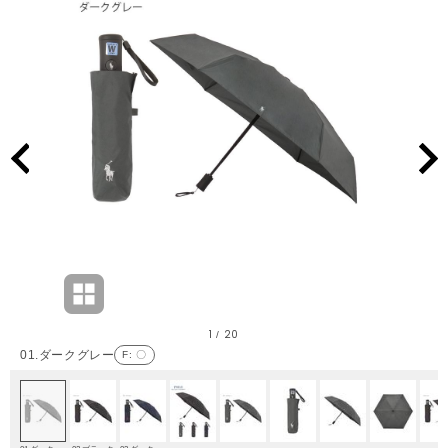
1
20
/
01.ダークグレー
F
: 〇