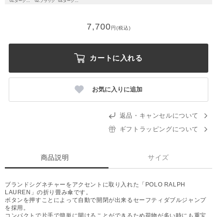
01.ダークグレー
02.ブラック
03.ダークブルー
7,700
円(税込)
カートに入れる
お気に入りに追加
返品・キャンセルについて
ギフトラッピングについて
商品説明
サイズ
ブランドシグネチャーをアクセントに取り入れた「POLO RALPH
LAUREN」の折り畳み傘です。
ボタンを押すことによって自動で開閉が出来るセーフティダブルジャンプ
を採用。
コンパクトで片手で簡単に開けることができるため荷物が多い時にも重宝