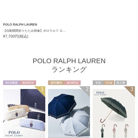
POLO RALPH LAUREN
【自動開閉折りたたみ雨傘】ポロラルフ ローレン (POLO RALPH LAUREN) ワンポイントポロポニー 自動開閉 ワンタッチ
¥7,700円(税込)
POLO RALPH LAUREN
ランキング
WEB限定
WOMEN
送料無料
WOMEN
予約
NEW
再入荷
1
2
3
セール
送料無料
ギフト向け
WOMEN