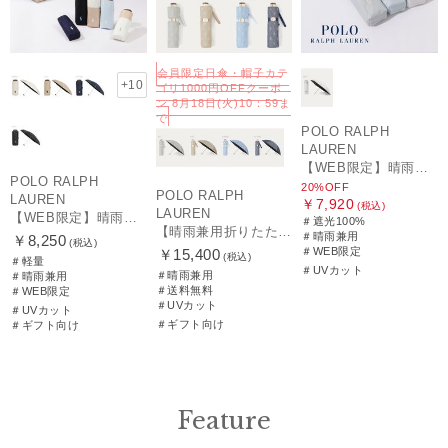
会員限定日傘・帽子カテ
+10
ゴリ1000円OFFクーポ
ン 8月18日(火)10：59ま
で
POLO RALPH
LAUREN
【WEB限定】晴雨兼用折りたたみ日傘 ポロ ラルフ ローレン（POLO RALPH LAUREN）シャンブレーレース 遮光100 UV100
POLO RALPH
20%OFF
POLO RALPH
LAUREN
￥7,920
(税込)
LAUREN
【WEB限定】晴雨兼用折りたたみ日傘 ポロ ラルフ ローレン ポロポニー刺繍 POLO BEAR 雨の日OK 遮光100% 遮熱 簡単開閉 UV100% 晴雨兼用
＃遮光100%
【晴雨兼用折りたたみ日傘】ポロ ラルフ ローレン (POLO RALPH LAUREN) 先染めジャガード 遮光 UV 遮熱
＃晴雨兼用
￥8,250
(税込)
＃WEB限定
￥15,400
(税込)
＃軽量
＃UVカット
＃晴雨兼用
＃晴雨兼用
＃送料無料
＃WEB限定
＃UVカット
＃UVカット
＃ギフト向け
＃ギフト向け
Feature