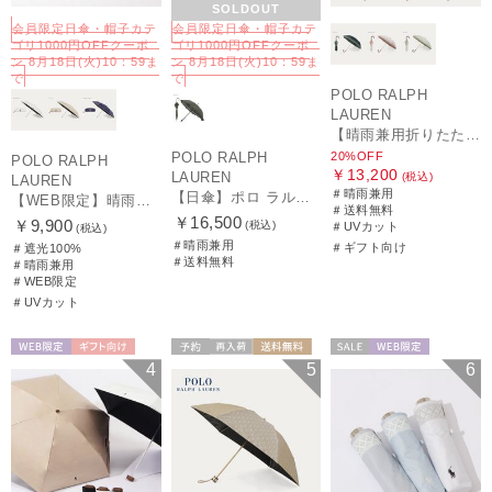
SOLDOUT
会員限定日傘・帽子カテ
会員限定日傘・帽子カテ
ゴリ1000円OFFクーポ
ゴリ1000円OFFクーポ
ン 8月18日(火)10：59ま
ン 8月18日(火)10：59ま
で
で
POLO RALPH
LAUREN
【晴雨兼用折りたたみ日傘】ポロ ラルフ ローレン (POLO RALPH LAUREN) フローラル刺繍 遮光 遮熱 UV
20%OFF
POLO RALPH
POLO RALPH
￥13,200
LAUREN
(税込)
LAUREN
＃晴雨兼用
【日傘】ポロ ラルフ ローレン(POLO RALPH LAUREN)エンブフリル 長傘 【公式ムーンバット】 遮光 遮熱 UV 晴雨兼用
【WEB限定】晴雨兼用折りたたみ日傘 ポロ ラルフ ローレン（POLO RALPH LAUREN）ワンポイントベア 遮光100 UV100
＃送料無料
￥16,500
￥9,900
(税込)
＃UVカット
(税込)
＃晴雨兼用
＃ギフト向け
＃遮光100%
＃送料無料
＃晴雨兼用
＃WEB限定
＃UVカット
WEB限定
ギフト向け
予約
再入荷
送料無料
セール
WEB限定
4
5
6
UNISEX
ギフト向け
WOMEN
WOMEN