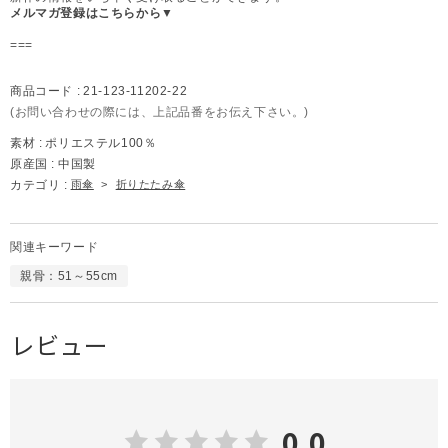
メルマガ登録はこちらから▼
===
商品コード :
21-123-11202-22
(お問い合わせの際には、上記品番をお伝え下さい。)
素材 :
ポリエステル100％
原産国 :
中国製
カテゴリ :
雨傘
>
折りたたみ傘
関連キーワード
親骨：51～55cm
レビュー
0.0