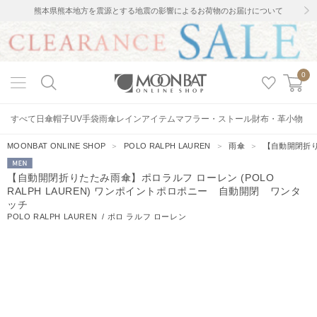
熊本県熊本地方を震源とする地震の影響によるお荷物のお届けについて
0
すべて
日傘
帽子
UV手袋
雨傘
レインアイテム
マフラー・ストール
財布・革小物
MOONBAT ONLINE SHOP
＞
POLO RALPH LAUREN
＞
雨傘
＞
【自動開閉折り
MEN
【自動開閉折りたたみ雨傘】ポロラルフ ローレン (POLO
RALPH LAUREN) ワンポイントポロポニー 自動開閉 ワンタ
ッチ
POLO RALPH LAUREN
/
ポロ ラルフ ローレン
12