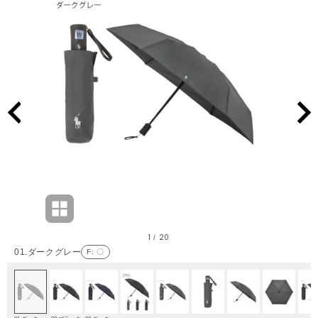
1
20
/
01.ダークグレー
F
: 〇