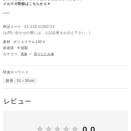
メルマガ登録はこちらから▼
===
商品コード :
21-123-11202-22
(お問い合わせの際には、上記品番をお伝え下さい。)
素材 :
ポリエステル100％
原産国 :
中国製
カテゴリ :
雨傘
>
折りたたみ傘
関連キーワード
親骨：51～55cm
レビュー
0.0