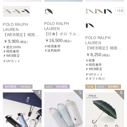
+10
POLO RALPH
POLO RALPH
LAUREN
LAUREN
【日傘】ポロ ラルフ ローレン(POLO RALPH LAUREN)エンブフリル 長傘 【公式ムーンバット】 遮光 遮熱 UV 晴雨兼用
【WEB限定】晴雨兼用折りたたみ日傘 ポロ ラルフ ローレン（POLO RALPH LAUREN）ワンポイントベア 遮光100 UV100
POLO RALPH
￥16,500
￥9,900
(税込)
(税込)
LAUREN
＃晴雨兼用
＃遮光100%
【WEB限定】晴雨兼用折りたたみ日傘 ポロ ラルフ ローレン ポロポニー刺繍 POLO BEAR 雨の日OK 遮光100% 遮熱 簡単開閉 UV100% 晴雨兼用
＃送料無料
＃晴雨兼用
￥8,250
(税込)
＃WEB限定
＃軽量
＃UVカット
＃晴雨兼用
＃WEB限定
＃UVカット
＃ギフト向け
WEB限定
UNISEX
セール
WEB限定
NEW
セール
送料無料
4
5
6
WOMEN
ギフト向け
WOMEN