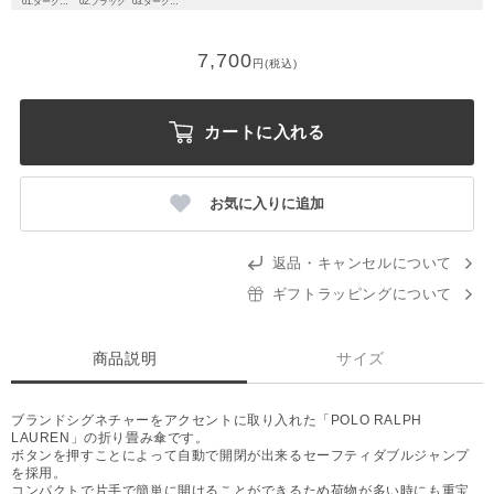
01.ダークグレー
02.ブラック
03.ダークブルー
7,700
円(税込)
カートに入れる
お気に入りに追加
返品・キャンセルについて
ギフトラッピングについて
商品説明
サイズ
ブランドシグネチャーをアクセントに取り入れた「POLO RALPH
LAUREN」の折り畳み傘です。
ボタンを押すことによって自動で開閉が出来るセーフティダブルジャンプ
を採用。
コンパクトで片手で簡単に開けることができるため荷物が多い時にも重宝