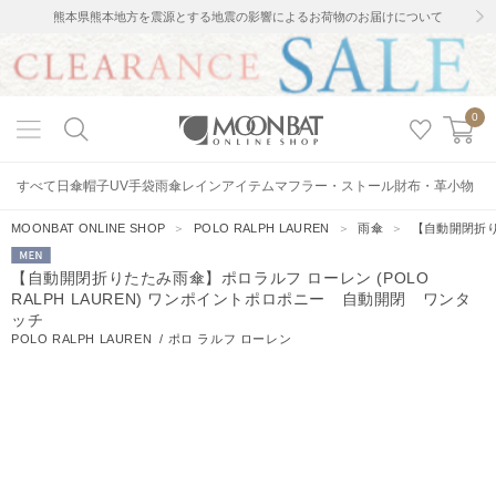
熊本県熊本地方を震源とする地震の影響によるお荷物のお届けについて
0
すべて
日傘
帽子
UV手袋
雨傘
レインアイテム
マフラー・ストール
財布・革小物
MOONBAT ONLINE SHOP
＞
POLO RALPH LAUREN
＞
雨傘
＞
【自動開閉折り
MEN
【自動開閉折りたたみ雨傘】ポロラルフ ローレン (POLO
RALPH LAUREN) ワンポイントポロポニー 自動開閉 ワンタ
ッチ
POLO RALPH LAUREN
/
ポロ ラルフ ローレン
12