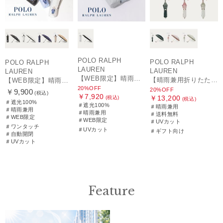
POLO RALPH
POLO RALPH
POLO RALPH
LAUREN
LAUREN
LAUREN
【WEB限定】晴雨兼用折りたたみ日傘 ポロ ラルフ ローレン（POLO RALPH LAUREN）シャンブレーレース 遮光100 UV100
【晴雨兼用折りたたみ日傘】ポロ ラルフ ローレン (POLO RALPH LAUREN) フローラル刺繍 遮光 遮熱 UV
【WEB限定】晴雨兼用自動開閉日傘 ポロ ラルフ ローレン（POLO RALPH LAUREN）ベア 遮光100 UV100 ワンタッチ開閉
20%OFF
20%OFF
￥9,900
(税込)
￥7,920
￥13,200
(税込)
(税込)
＃遮光100%
＃遮光100%
＃晴雨兼用
＃晴雨兼用
＃晴雨兼用
＃送料無料
＃WEB限定
＃WEB限定
＃UVカット
＃ワンタッチ
＃UVカット
＃ギフト向け
＃自動開閉
＃UVカット
Feature