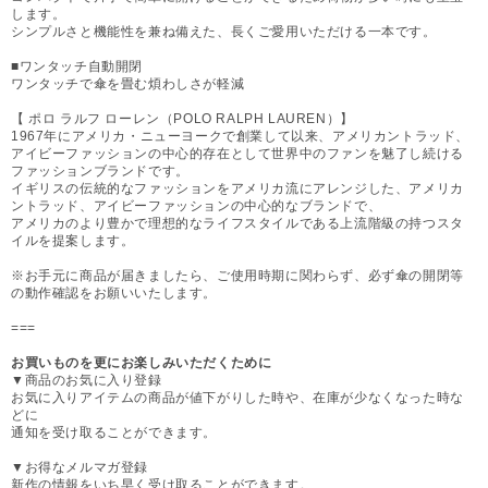
します。
シンプルさと機能性を兼ね備えた、長くご愛用いただける一本です。
■ワンタッチ自動開閉
ワンタッチで傘を畳む煩わしさが軽減
【 ポロ ラルフ ローレン（POLO RALPH LAUREN）】
1967年にアメリカ・ニューヨークで創業して以来、アメリカントラッド、
アイビーファッションの中心的存在として世界中のファンを魅了し続ける
ファッションブランドです。
イギリスの伝統的なファッションをアメリカ流にアレンジした、アメリカ
ントラッド、アイビーファッションの中心的なブランドで、
アメリカのより豊かで理想的なライフスタイルである上流階級の持つスタ
イルを提案します。
※お手元に商品が届きましたら、ご使用時期に関わらず、必ず傘の開閉等
の動作確認をお願いいたします。
===
お買いものを更にお楽しみいただくために
▼商品のお気に入り登録
お気に入りアイテムの商品が値下がりした時や、在庫が少なくなった時な
どに
通知を受け取ることができます。
▼お得なメルマガ登録
新作の情報をいち早く受け取ることができます。