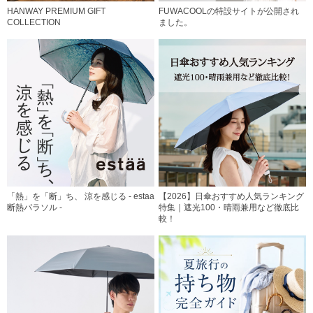
HANWAY PREMIUM GIFT
FUWACOOLの特設サイトが公開され
COLLECTION
ました。
「熱」を「断」ち、 涼を感じる - estaa
【2026】日傘おすすめ人気ランキング
断熱パラソル -
特集｜遮光100・晴雨兼用など徹底比
較！