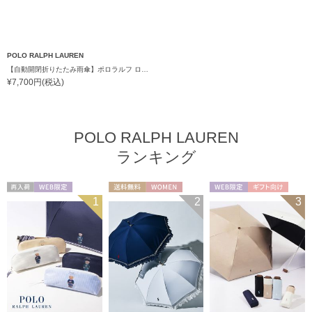
POLO RALPH LAUREN
【自動開閉折りたたみ雨傘】ポロラルフ ローレン (POLO RALPH LAUREN) ワンポイントポロポニー 自動開閉 ワンタッチ
¥7,700円(税込)
POLO RALPH LAUREN
ランキング
再入荷
WEB限定
送料無料
WOMEN
WEB限定
ギフト向け
1
2
3
WOMEN
UNISEX