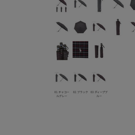
01.チャコー
02.ブラック
03.ディープブ
ルグレー
ルー