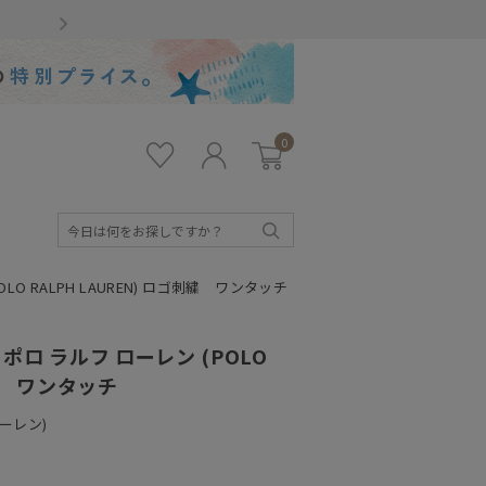
Gmailをお使いのお客様
0
お気
ロ
カー
に入
グ
ト
り
イ
ン
検
索
 RALPH LAUREN) ロゴ刺繍 ワンタッチ
ロ ラルフ ローレン (POLO
刺繍 ワンタッチ
ローレン)