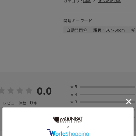
カテゴリ :
雨傘
>
折りたたみ傘
関連キーワード
自動開閉傘
親骨：56～60cm
ギ
0.0
★
5
★
4
0
★
3
レビュー件数：
件
★
2
★
1