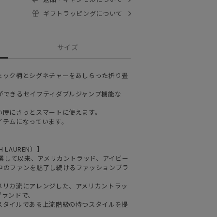
ギフトラッピングについて
サイズ
ェック柄とシグネチャーをあしらった折り畳
ができるセイフティダブルジャンプ機能な
い時にさっとスマートに使えます。
イテムになっています。
 LAUREN）】
創業して以来、アメリカントラッド、アイビー
中のファンを魅了し続けるファッションブラ
メリカ流にアレンジした、アメリカントラッ
ブランドで、
スタイルである上流階級の持つスタイルを提