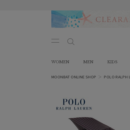
メニ
メ
ュー
ニ
ボタ
ュ
WOMEN
MEN
KIDS
ン
ー
ボ
タ
MOONBAT ONLINE SHOP
＞
POLO RALPH 
ン