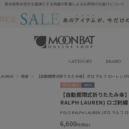
熊本県熊本地方を震源とする地震の影響によるお荷物のお届けについて
雨傘・日傘・マフラー・ストール・
帽子の通販｜MOONBAT ONLINE
SHOP（ムーンバットオンラインシ
CATEGORY
BRAND
ョップ）
LAUREN
＞
雨傘
＞
【自動開閉式折りたたみ傘】ポロ ラルフ ローレン (POLO
ギフト向け
MEN
【自動開閉式折りたたみ傘】ポ
RALPH LAUREN) ロゴ
POLO RALPH LAUREN (ポロ ラルフ 
6,600
円(税込)