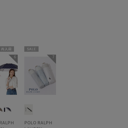
再入荷
セール
6
7
WEB限定
料
WOMEN
向け
N
 RALPH
POLO RALPH