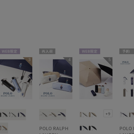
WEB限定
再入荷
WEB限定
予約
3
4
5
UNISEX
WEB限定
ギフト向け
セール
WOMEN
UNISEX
送料無
ギフト
WOME
+9
POLO RALPH
POLO