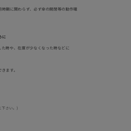
用時期に関わらず、必ず傘の開閉等の動作確
めに
した時や、在庫が少なくなった時などに
できます。
え下さい。)