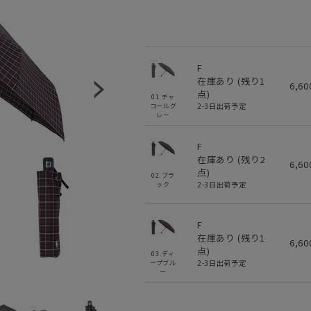
F
在庫あり (残り
1
6,6
点)
01.チャ
2-3日出荷予定
コールグ
レー
F
在庫あり (残り
2
6,6
点)
02.ブラ
2-3日出荷予定
ック
F
在庫あり (残り
1
6,6
点)
03.ディ
2-3日出荷予定
ープブル
ー