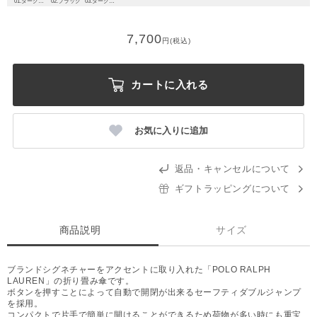
01.ダークグレー
02.ブラック
03.ダークブルー
7,700
円(税込)
カートに入れる
お気に入りに追加
返品・キャンセルについて
ギフトラッピングについて
商品説明
サイズ
ブランドシグネチャーをアクセントに取り入れた「POLO RALPH
LAUREN」の折り畳み傘です。
ボタンを押すことによって自動で開閉が出来るセーフティダブルジャンプ
を採用。
コンパクトで片手で簡単に開けることができるため荷物が多い時にも重宝