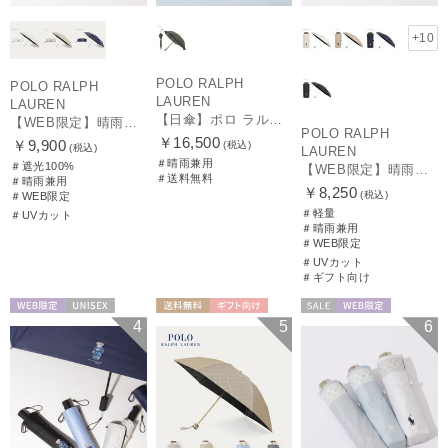
+10
POLO RALPH
POLO RALPH
LAUREN
LAUREN
【日傘】ポロ ラルフ ローレン(POLO RALPH LAUREN)エンブフリル 長傘 【公式ムーンバット】 遮光 遮熱 UV 晴雨兼用
【WEB限定】晴雨兼用折りたたみ日傘 ポロ ラルフ ローレン（POLO RALPH LAUREN）ワンポイントベア 遮光100 UV100
POLO RALPH
￥16,500
￥9,900
(税込)
(税込)
LAUREN
＃晴雨兼用
＃遮光100%
【WEB限定】晴雨兼用折りたたみ日傘 ポロ ラルフ ローレン ポロポニー刺繍 POLO BEAR 雨の日OK 遮光100% 遮熱 簡単開閉 UV100% 晴雨兼用
＃送料無料
＃晴雨兼用
￥8,250
(税込)
＃WEB限定
＃軽量
＃UVカット
＃晴雨兼用
＃WEB限定
＃UVカット
＃ギフト向け
WEB限定
UNISEX
送料無料
ギフト向け
セール
WEB限定
4
5
6
WOMEN
WOMEN