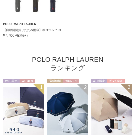
POLO RALPH LAUREN
【自動開閉折りたたみ雨傘】ポロラルフ ローレン (POLO RALPH LAUREN) ワンポイントポロポニー 自動開閉 ワンタッチ
¥7,700円(税込)
POLO RALPH LAUREN
ランキング
WEB限定
WOMEN
送料無料
WOMEN
WEB限定
ギフト向け
1
2
3
UNISEX