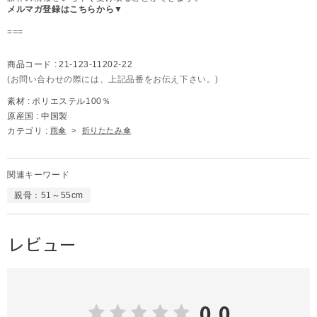
メルマガ登録はこちらから▼
===
商品コード :
21-123-11202-22
(お問い合わせの際には、上記品番をお伝え下さい。)
素材 :
ポリエステル100％
原産国 :
中国製
カテゴリ :
雨傘
>
折りたたみ傘
関連キーワード
親骨：51～55cm
レビュー
0.0