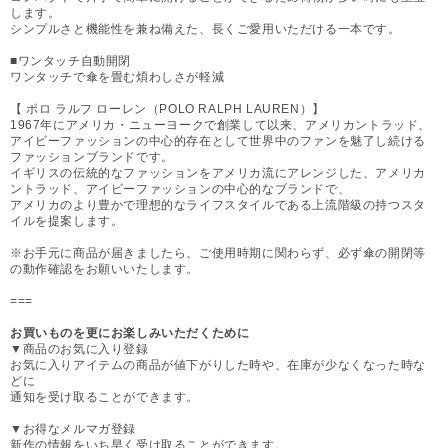
します。
シンプルさと機能性を兼ね備えた、長くご愛用いただける一本です。
■ワンタッチ自動開閉
ワンタッチで傘を畳む煩わしさが軽減
【 ポロ ラルフ ローレン（POLO RALPH LAUREN）】
1967年にアメリカ・ニューヨークで創業して以来、アメリカントラッド、
アイビーファッションの中心的存在として世界中のファンを魅了し続ける
ファッションブランドです。
イギリスの伝統的なファッションをアメリカ流にアレンジした、アメリカ
ントラッド、アイビーファッションの中心的なブランドで、
アメリカのより豊かで理想的なライフスタイルである上流階級の持つスタ
イルを提案します。
※お手元に商品が届きましたら、ご使用時期に関わらず、必ず傘の開閉等
の動作確認をお願いいたします。
===
お買いものを更にお楽しみいただくために
▼商品のお気に入り登録
お気に入りアイテムの商品が値下がりした時や、在庫が少なくなった時な
どに
通知を受け取ることができます。
▼お得なメルマガ登録
新作の情報をいち早く受け取ることができます。