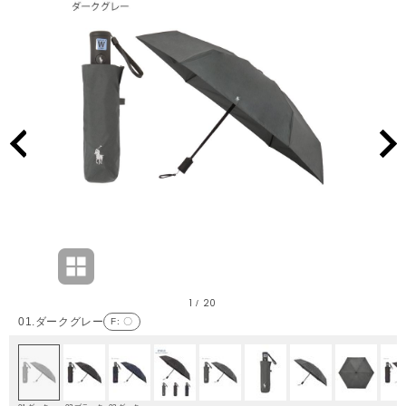
1
20
/
01.ダークグレー
F
: 〇