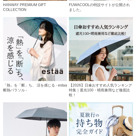
HANWAY PREMIUM GIFT
FUWACOOLの特設サイトが公開され
COLLECTION
ました。
「熱」を「断」ち、 涼を感じる - estaa
【2026】日傘おすすめ人気ランキング
断熱パラソル -
特集｜遮光100・晴雨兼用など徹底比
較！