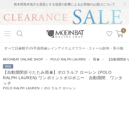
熊本県熊本地方を震源とする地震の影響によるお荷物のお届けについて
0
すべて
日傘
帽子
UV手袋
雨傘
レインアイテム
マフラー・ストール
財布・革小物
MOONBAT ONLINE SHOP
＞
POLO RALPH LAUREN
＞
雨傘
＞
【自動開閉折り
MEN
【自動開閉折りたたみ雨傘】ポロラルフ ローレン (POLO
RALPH LAUREN) ワンポイントポロポニー 自動開閉 ワンタ
ッチ
POLO RALPH LAUREN
/
ポロ ラルフ ローレン
12