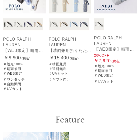
POLO RALPH
POLO RALPH
POLO RALPH
LAUREN
LAUREN
LAUREN
【WEB限定】晴雨兼用折りたたみ日傘 ポロ ラルフ ローレン（POLO RALPH LAUREN）シャンブレーレース 遮光100 UV100
【WEB限定】晴雨兼用自動開閉日傘 ポロ ラルフ ローレン（POLO RALPH LAUREN）ベア 遮光100 UV100 ワンタッチ開閉
【晴雨兼用折りたたみ日傘】ポロ ラルフ ローレン (POLO RALPH LAUREN) 先染めジャガード 遮光 UV 遮熱
20%OFF
￥9,900
￥15,400
(税込)
(税込)
￥7,920
(税込)
＃遮光100%
＃晴雨兼用
＃遮光100%
＃晴雨兼用
＃送料無料
＃晴雨兼用
＃WEB限定
＃UVカット
＃WEB限定
＃ワンタッチ
＃ギフト向け
＃UVカット
＃自動開閉
＃UVカット
Feature