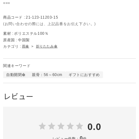
===
商品コード :
21-123-11203-15
(お問い合わせの際には、上記品番をお伝え下さい。)
素材 :
ポリエステル100％
原産国 :
中国製
カテゴリ :
雨傘
>
折りたたみ傘
関連キーワード
自動開閉傘
親骨：56～60cm
ギフトにおすすめ
レビュー
0.0
0
レビュー件数：
件