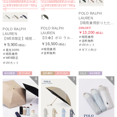
ゴリ1000円OFFクーポ
ゴリ1000円OFFクーポ
ン 8月18日(火)10：59ま
ン 8月18日(火)10：59ま
で
で
POLO RALPH
LAUREN
【晴雨兼用折りたたみ日傘】ポロ ラルフ ローレン (POLO RALPH LAUREN) フローラル刺繍 遮光 遮熱 UV
20%OFF
POLO RALPH
POLO RALPH
￥13,200
LAUREN
(税込)
LAUREN
＃晴雨兼用
【日傘】ポロ ラルフ ローレン(POLO RALPH LAUREN)エンブフリル 長傘 【公式ムーンバット】 遮光 遮熱 UV 晴雨兼用
【WEB限定】晴雨兼用折りたたみ日傘 ポロ ラルフ ローレン（POLO RALPH LAUREN）ワンポイントベア 遮光100 UV100
＃送料無料
￥16,500
￥9,900
(税込)
＃UVカット
(税込)
＃晴雨兼用
＃ギフト向け
＃遮光100%
＃送料無料
＃晴雨兼用
＃WEB限定
＃UVカット
WEB限定
ギフト向け
送料無料
ギフト向け
セール
WEB限定
4
5
6
UNISEX
WOMEN
WOMEN