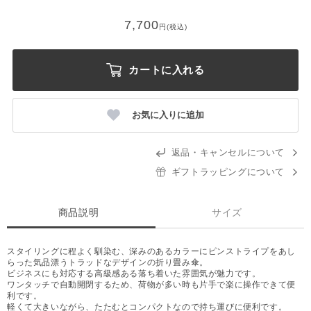
7,700
円(税込)
カートに入れる
お気に入りに追加
返品・キャンセルについて
ギフトラッピングについて
商品説明
サイズ
スタイリングに程よく馴染む、深みのあるカラーにピンストライプをあし
らった気品漂うトラッドなデザインの折り畳み傘。
ビジネスにも対応する高級感ある落ち着いた雰囲気が魅力です。
ワンタッチで自動開閉するため、荷物が多い時も片手で楽に操作できて便
利です。
軽くて大きいながら、たたむとコンパクトなので持ち運びに便利です。