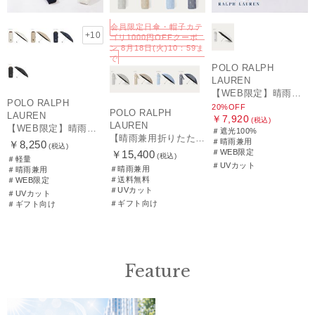
会員限定日傘・帽子カテ
+10
ゴリ1000円OFFクーポ
ン 8月18日(火)10：59ま
で
POLO RALPH
LAUREN
【WEB限定】晴雨兼用折りたたみ日傘 ポロ ラルフ ローレン（POLO RALPH LAUREN）シャンブレーレース 遮光100 UV100
POLO RALPH
20%OFF
POLO RALPH
LAUREN
￥7,920
(税込)
LAUREN
【WEB限定】晴雨兼用折りたたみ日傘 ポロ ラルフ ローレン ポロポニー刺繍 POLO BEAR 雨の日OK 遮光100% 遮熱 簡単開閉 UV100% 晴雨兼用
＃遮光100%
【晴雨兼用折りたたみ日傘】ポロ ラルフ ローレン (POLO RALPH LAUREN) 先染めジャガード 遮光 UV 遮熱
＃晴雨兼用
￥8,250
(税込)
＃WEB限定
￥15,400
(税込)
＃軽量
＃UVカット
＃晴雨兼用
＃晴雨兼用
＃送料無料
＃WEB限定
＃UVカット
＃UVカット
＃ギフト向け
＃ギフト向け
Feature