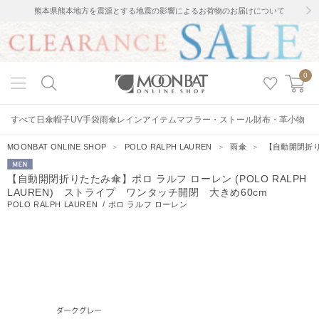
熊本県熊本地方を震源とする地震の影響によるお荷物のお届けについて
0
すべて
日傘
帽子
UV手袋
雨傘
レインアイテム
マフラー・ストール
財布・革小物
MOONBAT ONLINE SHOP
＞
POLO RALPH LAUREN
＞
雨傘
＞
【自動開閉折りた
MEN
【自動開閉折りたたみ傘】ポロ ラルフ ローレン (POLO RALPH
LAUREN) ストライプ ワンタッチ開閉 大きめ60cm
POLO RALPH LAUREN
/
ポロ ラルフ ローレン
6