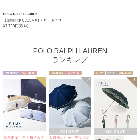
POLO RALPH LAUREN
【自動開閉折りたたみ傘】ポロ ラルフ ローレン (POLO RALPH LAUREN) ストライプ ワンタッチ開閉 大きめ60cm
¥7,700円(税込)
POLO RALPH LAUREN
ランキング
WEB限定
WOMEN
送料無料
WOMEN
NEW
セール
送料無料
1
2
3
ギフト向け
WOMEN
SOLDOUT
SOLDOUT
会員限定日傘・帽子カテ
会員限定日傘・帽子カテ