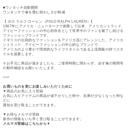
■ワンタッチ自動開閉
ワンタッチで傘を畳む煩わしさが軽減
【 ポロ ラルフ ローレン（POLO RALPH LAUREN）】
1967年にアメリカ・ニューヨークで創業して以来、アメリカントラッド、
アイビーファッションの中心的存在として世界中のファンを魅了し続ける
ファッションブランドです。
イギリスの伝統的なファッションをアメリカ流にアレンジした、アメリカ
ントラッド、アイビーファッションの中心的なブランドで、
アメリカのより豊かで理想的なライフスタイルである上流階級の持つスタ
イルを提案します。
※お手元に商品が届きましたら、ご使用時期に関わらず、必ず傘の開閉等
の動作確認をお願いいたします。
===
お買いものを更にお楽しみいただくために
▼商品のお気に入り登録
お気に入りアイテムの商品が値下がりした時や、在庫が少なくなった時な
どに
通知を受け取ることができます。
▼お得なメルマガ登録
新作の情報をいち早く受け取ることができます。
メルマガ登録はこちらから▼