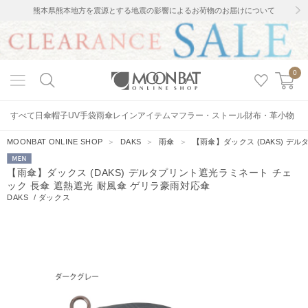
熊本県熊本地方を震源とする地震の影響によるお荷物のお届けについて
0
すべて
日傘
帽子
UV手袋
雨傘
レインアイテム
マフラー・ストール
財布・革小物
MOONBAT ONLINE SHOP
＞
DAKS
＞
雨傘
＞
【雨傘】ダックス (DAKS) デ
MEN
【雨傘】ダックス (DAKS) デルタプリント遮光ラミネート チェ
ック 長傘 遮熱遮光 耐風傘 ゲリラ豪雨対応傘
DAKS
/
ダックス
8