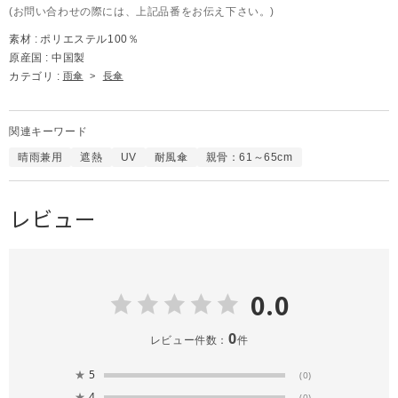
(お問い合わせの際には、上記品番をお伝え下さい。)
素材 :
ポリエステル100％
原産国 :
中国製
カテゴリ :
雨傘
>
長傘
関連キーワード
晴雨兼用
遮熱
UV
耐風傘
親骨：61～65cm
レビュー
0.0
0
レビュー件数：
件
★
5
(0)
★
4
(0)