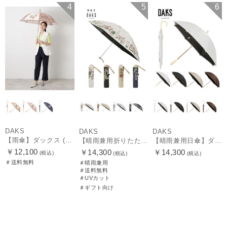
送料無料
WOMEN
再入荷
送料無料
WOMEN
4
5
6
ギフト向け
WOMEN
DAKS
DAKS
DAKS
【雨傘】ダックス (DAKS) ダックスベア サテン
【晴雨兼用折りたたみ日傘】ダックス（DAKS）街並み 遮光100％ UV100％ 軽量 日本製
【晴雨兼用日傘】ダックス（DAKS）ロゴジャガード×刺繍 遮光99.99％ UV99％ 日本製
￥12,100
￥14,300
￥14,300
(税込)
(税込)
(税込)
＃送料無料
＃晴雨兼用
＃送料無料
＃UVカット
＃ギフト向け