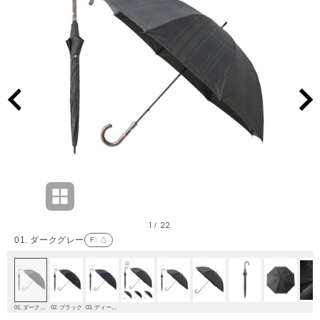
1
22
/
01. ダークグレー
F
: △
01. ダークグレー
02. ブラック
03. ディープブルー