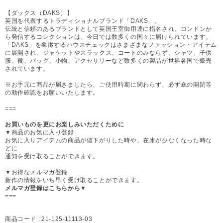
【ダックス（DAKS）】
英国を代表するトラディショナルブランド「DAKS」。
伝統と信頼のあるブランドとして英国王室御用達に指名され、ロンドンか
ら発信するコレクションは、今日では数多くの国々に届けられています。
「DAKS」を象徴するハウスチェックはさまざまなファッション・アイテム
に展開され、ジャケットやスラックス、コートのみならず、シャツ、子供
服、靴、バッグ、小物、アクセサリーなど数多くの製品が世界各国で販売
されています。
※お手元に商品が届きましたら、ご使用時期に関わらず、必ず傘の開閉等
の動作確認をお願いいたします。
===
お買いものを更にお楽しみいただくために
▼商品のお気に入り登録
お気に入りアイテムの商品が値下がりした時や、在庫が少なくなった時な
どに
通知を受け取ることができます。
▼お得なメルマガ登録
新作の情報をいち早く受け取ることができます。
メルマガ登録はこちらから▼
===
商品コード :
21-125-11113-03