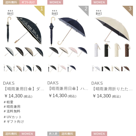
送料無料
ギフト向け
WOMEN
WOMEN
1
2
3
WOMEN
DAKS
DAKS
DAKS
【晴雨兼用日傘】ハウスチェック×オーガンジーレース 遮光率99.99％以上 UV99%以上 軽量 日本製
【晴雨兼用日傘】ダックス（DAKS）街並み 遮光99.99％ UV99％ 軽量
【晴雨兼用折りたたみ日傘】ロゴジャガード×刺繍 遮光率99.99％以上 UV99%以上 軽量 日本製
￥14,300
￥14,300
￥14,300
(税込)
(税込)
(税込)
＃軽量
＃晴雨兼用
＃送料無料
＃UVカット
＃ギフト向け