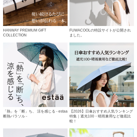
HANWAY PREMIUM GIFT
FUWACOOLの特設サイトが公開され
COLLECTION
ました。
「熱」を「断」ち、 涼を感じる - estaa
【2026】日傘おすすめ人気ランキング
断熱パラソル -
特集｜遮光100・晴雨兼用など徹底比
較！