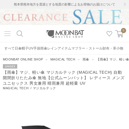
熊本県熊本地方を震源とする地震の影響によるお荷物のお届けについて
0
すべて
日傘
帽子
UV手袋
雨傘
レインアイテム
マフラー・ストール
財布・革小物
MOONBAT ONLINE SHOP
＞
MAGICAL TECH
＞
雨傘
＞
【雨傘】マジ、軽い傘 
UNISEX
【雨傘】マジ、軽い傘 マジカルテック (MAGICAL TECH) 自動
開閉折りたたみ傘 無地【公式ムーンバット】 レディース メンズ
ユニセックス 男女兼用 晴雨兼用 超軽量 UV
MAGICAL TECH
/
マジカルテック
6