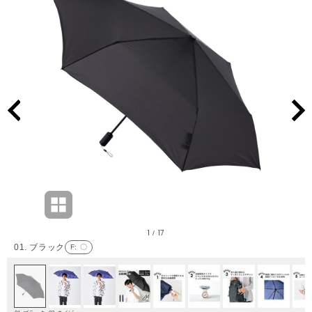
1
17
/
01. ブラック
F
: 〇