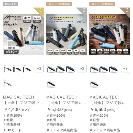
UNISEX
メディア掲載商
メディア掲載商
1
2
3
品
ギフト向け
UNISEX
品
ギフト向け
UNISEX
+3
+2
+3
MAGICAL TECH
MAGICAL TECH
MAGICAL TECH
【日傘】マジで軽い傘 マジカルテックプロテクション(MAGICAL TECH PROTECTION)50cm 晴雨兼用傘折りたたみ日傘 一級遮光100% UV 軽量 人気 レディース メンズ
【日傘】マジで軽い傘 マジカルテックプロテクション（MAGICAL TECH PROTECTION）Tough W rib55cm 耐風 軽量 遮光100
【日傘】マジで軽い傘 マジカルテックプロテクション（MAGICAL TECH PROTECTION）Tough 12 rib55cm
￥4,400
￥5,500
￥6,600
(税込)
(税込)
(税込)
＃遮光100%
＃遮光100%
＃遮光100%
＃軽量
＃軽量
＃軽量
＃晴雨兼用
＃晴雨兼用
＃晴雨兼用
＃UVカット
＃メディア掲載商品
＃メディア掲載商品