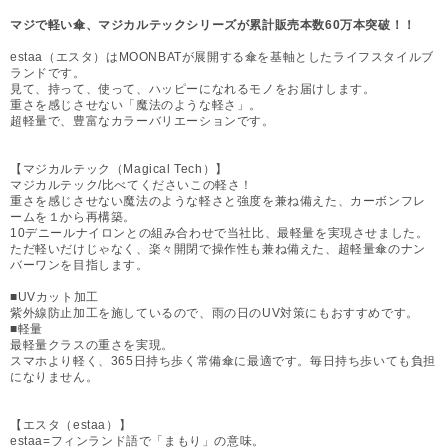
マジで軽い傘、マジカルテックシリーズが累計販売本数60万本突破！！
estaa（エスタ）はMOONBATが展開する傘を基軸としたライフスタイルブ
ランドです。
見て、持って、使って、ハッピーになれるモノをお届けします。
重さを感じさせない「魔法のような軽さ」。
超軽量で、豊富なカラーバリエーションです。
【マジカルテック（Magical Tech）】
マジカルテック/比べてくださいこの軽さ！
重さを感じさせない魔法のような軽さと強度を兼ね備えた、カーボンフレ
ームを１から再構築。
10デニールナイロンとの組み合わせで当社比、最軽量を実現させました。
ただ軽いだけじゃなく、楽々開閉で操作性も兼ね備えた、超軽量傘のナン
バーワンを目指します。
■UVカット加工
紫外線防止加工を施しているので、雨の日のUV対策にもおすすめです。
■軽量
最軽量クラスの重さを実現。
スマホより軽く、365日持ち歩く常備傘に最適です。毎日持ち歩いても負担
になりません。
【エスタ（estaa）】
estaa=フィンランド語で「まもり」の意味。