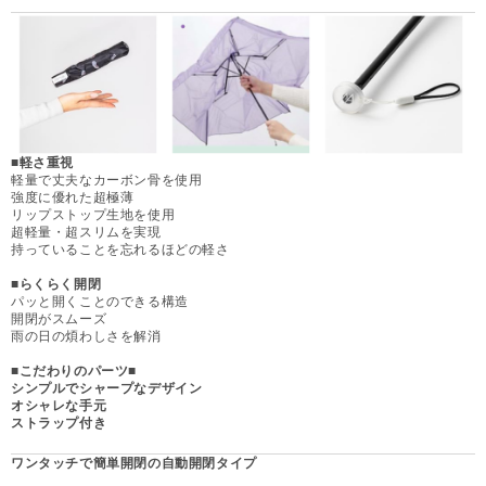
■軽さ重視
軽量で丈夫なカーボン骨を使用
強度に優れた超極薄
リップストップ生地を使用
超軽量・超スリムを実現
持っていることを忘れるほどの軽さ
■らくらく開閉
パッと開くことのできる構造
開閉がスムーズ
雨の日の煩わしさを解消
■こだわりのパーツ
■
シンプルでシャープなデザイン
オシャレな手元
ストラップ付き
ワンタッチで簡単開閉の自動開閉タイプ