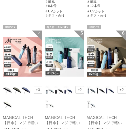
＃耐風
＃耐風
＃8本骨
＃12本骨
＃UVカット
＃UVカット
＃ギフト向け
＃ギフト向け
UNISEX
再入荷
UNISEX
UNISEX
4
5
6
+3
+2
+2
MAGICAL TECH
MAGICAL TECH
MAGICAL TECH
【日傘】マジで軽い傘 マジカルテックプロテクション(MAGICAL TECH PROTECTION) 50cm 晴雨兼用傘自動開閉折りたたみ日傘 一級遮光100% UV 軽量 機能性 人気
【日傘】マジで軽い傘 マジカルテックプロテクション(MAGICAL TECH PROTECTION)5flat 晴雨兼用傘折りたたみ日傘 一級遮光100% UV 軽量 コンパクト持ち運びに便利 人気
【日傘】マジで軽い傘 マジカルテックプロテクション(MAGICAL TECH PROTECTION) 58cm 晴雨兼用傘自動開閉折りたたみ日傘 一級遮光100% UV 軽量 機能性 大きめ 人気