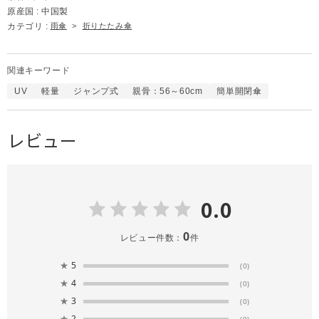
原産国 :
中国製
カテゴリ :
雨傘
>
折りたたみ傘
関連キーワード
UV
軽量
ジャンプ式
親骨：56～60cm
簡単開閉傘
レビュー
0.0
0
レビュー件数：
件
★
5
(0)
★
4
(0)
★
3
(0)
★
2