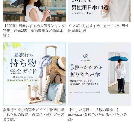
【2026】日傘おすすめ人気ランキング
メンズにもおすすめ！かっこいい男性
特集｜遮光100・晴雨兼用など徹底比
用日傘14選
較！
夏旅行の持ち物完全ガイド｜快適に楽
【忙しい毎日に、3秒の革命。】
しむための服装・必需品・便利グッズ
urawaza -３秒でたためる折りたたみ
まで紹介
傘-