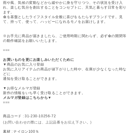
雨や風、気候の変動などから緩やかに身を守りつつ、その状況を受け入
れ、楽しむ気分を創出することをコンセプトに、天気と暮らす日常を彩り
ます。
傘を基盤としたライフスタイル全般に喜びをもたらすブランドです。見
て、持って、使って、ハッピーになれるモノをお届けします。
※お手元に商品が届きましたら、ご使用時期に関わらず、必ず傘の開閉等
の動作確認をお願いいたします。
===
お買いものを更にお楽しみいただくために
▼商品のお気に入り登録
お気に入りアイテムの商品が値下がりした時や、在庫が少なくなった時な
どに
通知を受け取ることができます。
▼お得なメルマガ登録
新作の情報をいち早く受け取ることができます。
メルマガ登録はこちらから▼
===
商品コード :
31-230-10256-72
(お問い合わせの際には、上記品番をお伝え下さい。)
素材 :
ナイロン100％