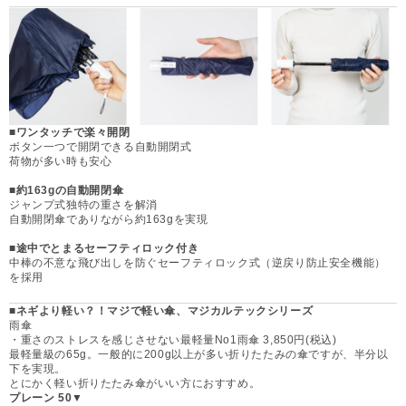
■ワンタッチで楽々開閉
ボタン一つで開閉できる自動開閉式
荷物が多い時も安心
■約163gの自動開閉傘
ジャンプ式独特の重さを解消
自動開閉傘でありながら約163gを実現
■途中でとまるセーフティロック付き
中棒の不意な飛び出しを防ぐセーフティロック式（逆戻り防止安全機能）
を採用
■ネギより軽い？！マジで軽い傘、マジカルテックシリーズ
雨傘
・重さのストレスを感じさせない最軽量No1雨傘 3,850円(税込)
最軽量級の65g。一般的に200g以上が多い折りたたみの傘ですが、半分以
下を実現。
とにかく軽い折りたたみ傘がいい方におすすめ。
プレーン 50▼