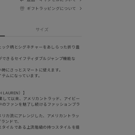
ギフトラッピングについて
サイズ
ェック柄とシグネチャーをあしらった折り畳
ができるセイフティダブルジャンプ機能な
い時にさっとスマートに使えます。
イテムになっています。
 LAUREN）】
創業して以来、アメリカントラッド、アイビー
中のファンを魅了し続けるファッションブラ
メリカ流にアレンジした、アメリカントラッ
ブランドで、
スタイルである上流階級の持つスタイルを提