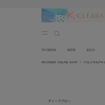
メニ
メ
ュー
ニ
ボタ
ュ
WOMEN
MEN
KIDS
ン
ー
ボ
タ
MOONBAT ONLINE SHOP
＞
POLO RALPH 
ン