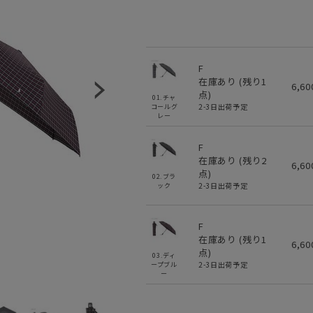
F
在庫あり (残り
1
6,6
点)
01.チャ
2-3日出荷予定
コールグ
レー
F
在庫あり (残り
2
6,6
点)
02.ブラ
2-3日出荷予定
ック
F
在庫あり (残り
1
6,6
点)
03.ディ
2-3日出荷予定
ープブル
ー