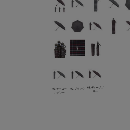
03.ディープブ
01.チャコー
02.ブラック
ルー
ルグレー