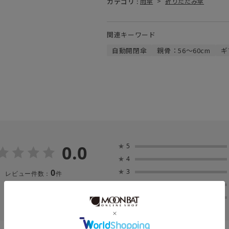
カテゴリ :
雨傘
>
折りたたみ傘
関連キーワード
自動開閉傘
親骨：56～60cm
ギ
0.0
★
5
★
4
0
★
3
レビュー件数：
件
★
2
★
1