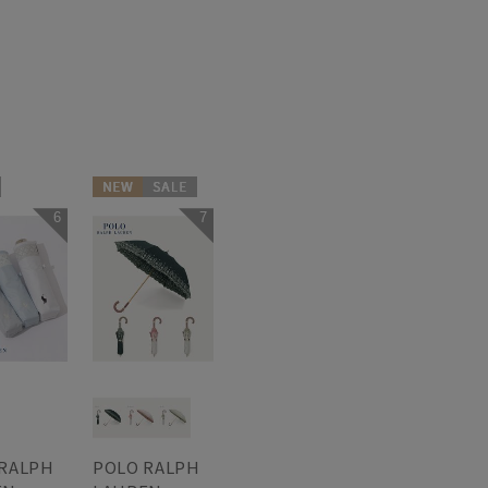
NEW
セール
6
7
定
送料無料
N
ギフト向け
WOMEN
 RALPH
POLO RALPH