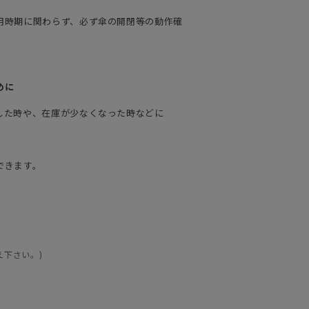
用時期に関わらず、必ず傘の開閉等の動作確
めに
した時や、在庫が少なくなった時などに
できます。
え下さい。)