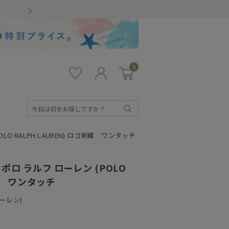
Gmailをお使いのお客様
0
お気
ロ
カー
に入
グ
ト
り
イ
ン
検
索
 RALPH LAUREN) ロゴ刺繍 ワンタッチ
ロ ラルフ ローレン (POLO
刺繍 ワンタッチ
ローレン)