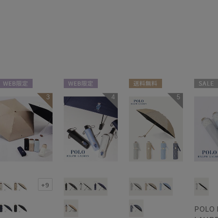
WEB限定
WEB限定
送料無料
セール
3
4
5
ギフト向け
UNISEX
ギフト向け
WEB限
UNISEX
WOMEN
WOME
+9
POLO