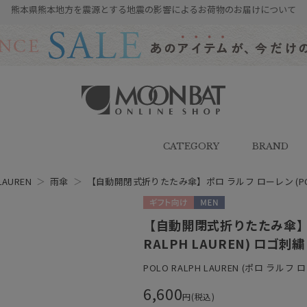
熊本県熊本地方を震源とする地震の影響によるお荷物のお届けについて
雨傘・日傘・マフラー・ストール・
帽子の通販｜MOONBAT ONLINE
SHOP（ムーンバットオンラインシ
CATEGORY
BRAND
ョップ）
LAUREN
＞
雨傘
＞
【自動開閉式折りたたみ傘】ポロ ラルフ ローレン (POLO
ギフト向け
MEN
【自動開閉式折りたたみ傘】ポ
RALPH LAUREN) ロゴ
POLO RALPH LAUREN (ポロ ラルフ 
6,600
円(税込)