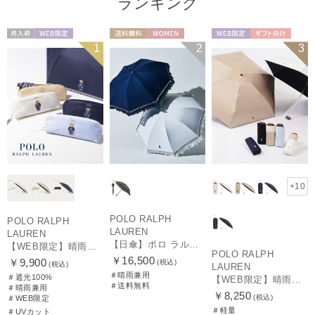
ランキング
再入荷
WEB限定
送料無料
WOMEN
WEB限定
ギフト向け
1
2
3
WOMEN
UNISEX
+10
POLO RALPH
POLO RALPH
LAUREN
LAUREN
【日傘】ポロ ラルフ ローレン(POLO RALPH LAUREN)エンブフリル 長傘 【公式ムーンバット】 遮光 遮熱 UV 晴雨兼用
【WEB限定】晴雨兼用折りたたみ日傘 ポロ ラルフ ローレン（POLO RALPH LAUREN）ワンポイントベア 遮光100 UV100
POLO RALPH
￥16,500
￥9,900
(税込)
(税込)
LAUREN
＃晴雨兼用
＃遮光100%
【WEB限定】晴雨兼用折りたたみ日傘 ポロ ラルフ ローレン ポロポニー刺繍 POLO BEAR 雨の日OK 遮光100% 遮熱 簡単開閉 UV100% 晴雨兼用
＃送料無料
＃晴雨兼用
￥8,250
(税込)
＃WEB限定
＃軽量
＃UVカット