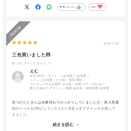
参考になった
1
Like!
1
2026.7.20
三色買いました🧸
色：01.ブラック
サイズ：F
えむ
年代:
20代
ギフト・ご自宅用:
ご自宅用
シーン:
ご自宅用：その他
性別:
男性
プレゼントするお相手:
その他
身長:
171～175cm
購入の決めて:
デザイン
職業:
会社員
都道府県:
佐賀県
見つけたときには在庫切れでがっかりしていましたが、再入荷通
知のメールをONにしていたら1ヶ月足らずでチャンスが巡って
きました。
続きを読む
刺繍もかわいくオシャレで、容量もちょうどいいです！