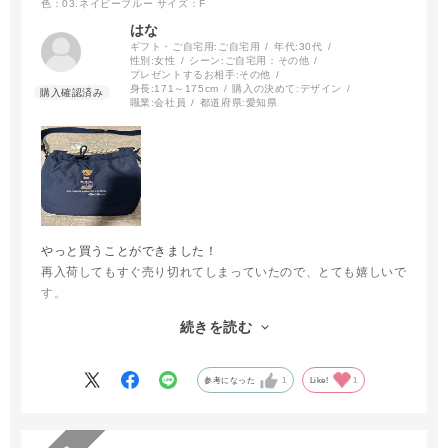
色：03.ネイビーブルー
サイズ：F
はな
ギフト・ご自宅用:
ご自宅用
年代:
30代
性別:
女性
シーン:
ご自宅用：その他
プレゼントするお相手:
その他
身長:
171～175cm
購入の決めて:
デザイン
職業:
会社員
都道府県:
愛知県
やっと買うことができました！
再入荷してもすぐ売り切れてしまっていたので、とても嬉しいで
す。
ポロベアの刺繍が高見えすると思います。
続きを読む
2wayなのも使い勝手が良いと思います。
これを持って出かけるのが楽しみです。
早い発送ありがとうございます。
参考になった
1
Like!
1