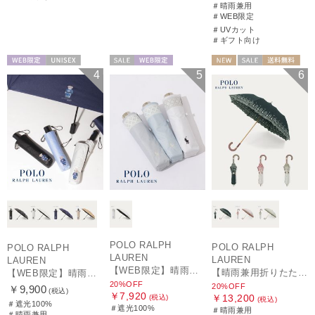
＃晴雨兼用
＃WEB限定
＃UVカット
＃ギフト向け
WEB限定
UNISEX
セール
WEB限定
NEW
セール
送料無料
4
5
6
WOMEN
ギフト向け
WOMEN
POLO RALPH
POLO RALPH
POLO RALPH
LAUREN
LAUREN
LAUREN
【WEB限定】晴雨兼用折りたたみ日傘 ポロ ラルフ ローレン（POLO RALPH LAUREN）シャンブレーレース 遮光100 UV100
【晴雨兼用折りたたみ日傘】ポロ ラルフ ローレン (POLO RALPH LAUREN) フローラル刺繍 遮光 遮熱 UV
【WEB限定】晴雨兼用自動開閉日傘 ポロ ラルフ ローレン（POLO RALPH LAUREN）ベア 遮光100 UV100 ワンタッチ開閉
20%OFF
20%OFF
￥9,900
(税込)
￥7,920
￥13,200
(税込)
(税込)
＃遮光100%
＃遮光100%
＃晴雨兼用
＃晴雨兼用