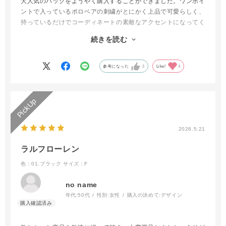
大人気のバッグをようやく購入することができました。ワンポイ
ントで入っているポロベアの刺繍がとにかく上品で可愛らしく、
持っているだけでコーディネートの素敵なアクセントになってく
れます。落ち着いたベージュの色味はどんな服にも馴染みやす
続きを読む
く、カジュアルになりすぎない高級感があるのもお気に入りで
す。
レインバッグというだけあって水弾きが素晴らしく、雨の日の通
参考になった
2
Like!
4
勤や外出でも中の荷物が濡れる心配がありません。ショルダータ
イプなので両手が自由になり、傘を差しながらでもスマートに歩
けます。
バッグ自体が軽くて体になじみやすく、マチもしっかりあるた
め、見た目以上に荷物がたくさん入って使い勝手は抜群です。雨
の日はもちろん、晴れの日でも普段使いしたくなるほどクオリテ
2026.5.21
ィが高く、本当に買って大正解でした。
ラルフローレン
色：01.ブラック
サイズ：F
no name
年代:
50代
性別:
女性
購入の決めて:
デザイン