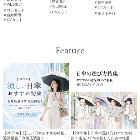
＃晴雨兼用
＃送料無料
＃WEB限定
＃WEB限定
＃UVカット
＃ワンタッチ
＃UVカット
＃ギフト向け
＃自動開閉
＃UVカット
Feature
【2026年】涼しい日傘おすすめ特集。
【2026年】日傘の選び方おすすめ特
遮熱最強日傘徹底調査！
集！遮光100%や折りたたみや軽量