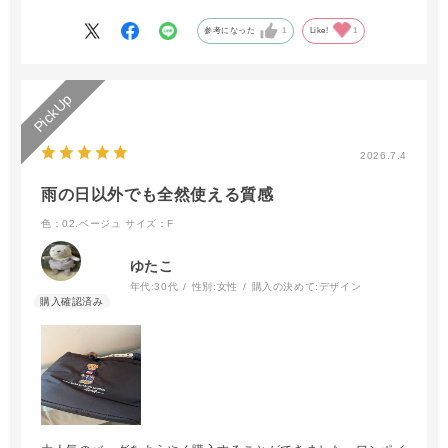
レインバッグですがシーズンを選ばずずっと使えると思います。
参考になった
1
Like!
1
あまりにも気に入りすぎて、粘ってブラック・ベージュ・ネイビ
ーの三色を揃えてしまいました……😂
当方20代男性ですが、レディースに限らずみんなにオススメで
きる商品です。
2026.7.4
雨の日以外でも全然使える質感
色：02.ベージュ
サイズ：F
ゆたこ
年代:
30代
性別:
女性
購入の決めて:
デザイン