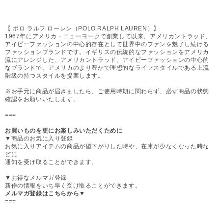
【 ポロ ラルフ ローレン（POLO RALPH LAUREN）】
1967年にアメリカ・ニューヨークで創業して以来、アメリカントラッド、
アイビーファッションの中心的存在として世界中のファンを魅了し続ける
ファッションブランドです。イギリスの伝統的なファッションをアメリカ
流にアレンジした、アメリカントラッド、アイビーファッションの中心的
なブランドで、アメリカのより豊かで理想的なライフスタイルである上流
階級の持つスタイルを提案します。
※お手元に商品が届きましたら、ご使用時期に関わらず、必ず商品の状態
確認をお願いいたします。
===
お買いものを更にお楽しみいただくために
▼商品のお気に入り登録
お気に入りアイテムの商品が値下がりした時や、在庫が少なくなった時な
どに
通知を受け取ることができます。
▼お得なメルマガ登録
新作の情報をいち早く受け取ることができます。
メルマガ登録はこちらから▼
===