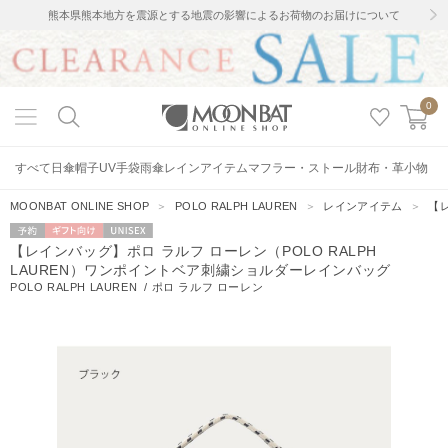
熊本県熊本地方を震源とする地震の影響によるお荷物のお届けについて
0
すべて
日傘
帽子
UV手袋
雨傘
レインアイテム
マフラー・ストール
財布・革小物
MOONBAT ONLINE SHOP
＞
POLO RALPH LAUREN
＞
レインアイテム
＞
【
予約
ギフト向
UNISEX
【レインバッグ】ポロ ラルフ ローレン（POLO RALPH
け
LAUREN）ワンポイントベア刺繍ショルダーレインバッグ
POLO RALPH LAUREN
/
ポロ ラルフ ローレン
1086