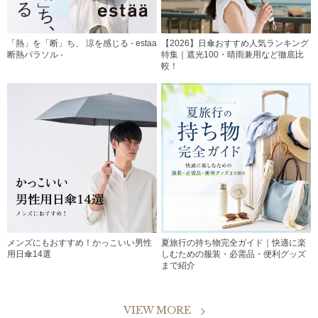
「熱」を「断」ち、 涼を感じる - estaa
【2026】日傘おすすめ人気ランキング
断熱パラソル -
特集｜遮光100・晴雨兼用など徹底比
較！
メンズにもおすすめ！かっこいい男性
夏旅行の持ち物完全ガイド｜快適に楽
用日傘14選
しむための服装・必需品・便利グッズ
まで紹介
VIEW MORE