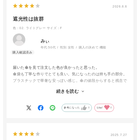
2026.6.6
遮光性は抜群
色：02. ライトグレー
サイズ：F
みぃ
年代:
50代
性別:
女性
購入の決めて:
機能
届いた傘を見て注文した色が良かったと思った。
傘袋も丁寧な作りでとても良い。気になったのは持ち手の部分。
プラスチックで華奢な安っぽい感じ。傘の値段からすると残念で
持ちにくいし、風が吹くと飛ばされてそう。もし替えられるなら
続きを読む
ば自分で取り替えようかと思う。遮光性は凄く良くて、涼しさを
感じくらい。
今回は折り畳み傘だったけれど、前回購入したフロータスの長傘
参考になった
0
Like!
0
も持ち手が残念だった事を思い出した。初めて長傘の持ち手を見
た時、 小学生の傘柄見たいと思って、まだ使っていなかったん
だった。傘が凄くいいのに残念。改善希望です。
2025.7.27