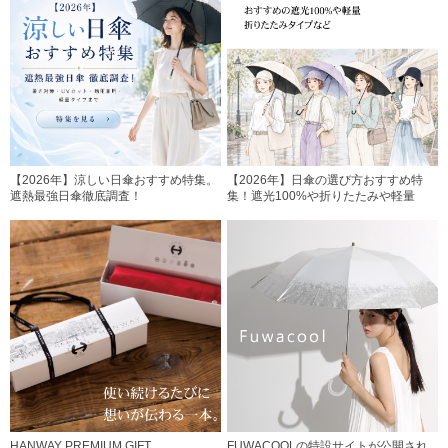
【2026年】涼しい日傘おすすめ特集。
【2026年】日傘の選び方おすすめ特
遮熱最強日傘徹底調査！
集！遮光100%や折りたたみや軽量
HANWAY PREMIUM GIFT
FUWACOOLの特設サイトが公開され