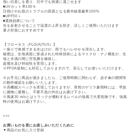
強い日差しを遮り、日中でも快適に過ごせます
■UVカット率100％
日焼けやお肌のトラブルの原因となる紫外線遮蔽率100%
■UPF50＋
■遮熱効果について
光を反射させることで温度の上昇を防ぎ、涼しくご使用いただけます
暑さ対策におすすめです
【フロータス（FLO(A)TUS）】
一振りで体感できる水はけが、雨でもハレやかを演出します。
秘密は、生地表面に形成された特殊技術によるマイクロ・ナノ構造が、生
地と水滴の間に空気層を確保し、
超撥水及び持続性を実現します。
※PFOA規制にも対応しておりますので、安心してお使いいただけます。
※お手元に商品が届きましたら、ご使用時期に関わらず、必ず傘の開閉等
の動作確認をお願いいたします。
※高機能スペックを実現しておりますが、突然のゲリラ豪雨時には、早急
に建物に避難し、不要不急の外出はお避け下さい。
※風速30 m/sとはトラックが横転するレベルの強風で大変危険です。強風
時の使用はお避け下さい。
===
お買いものを更にお楽しみいただくために
▼商品のお気に入り登録