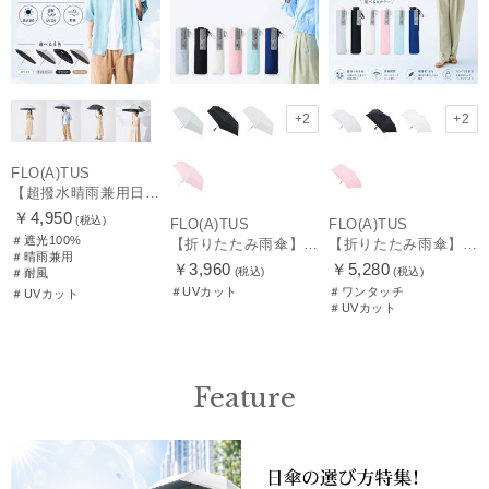
+2
+2
FLO(A)TUS
【超撥水晴雨兼用日傘】フロータス（FLO(A)TUS）プレーン 晴雨兼用 UV100 遮光100 耐風
￥4,950
(税込)
FLO(A)TUS
FLO(A)TUS
＃遮光100%
【折りたたみ雨傘】フロータス（FLO(A)TUS）プレーン55 超撥水傘 晴雨兼用 UV対応
【折りたたみ雨傘】フロータス（FLO(A)TUS）プレーン60 超撥水傘 晴雨兼用 UV対応 自動開閉 大きめ
＃晴雨兼用
￥3,960
￥5,280
(税込)
(税込)
＃耐風
＃UVカット
＃ワンタッチ
＃UVカット
＃UVカット
Feature