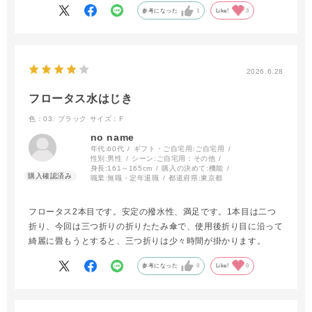
ので、この傘を持って本当に良かったと思える商品です。家族に
参考になった
1
Like!
3
も薦めました♪
2026.6.28
フロータス水はじき
色：03. ブラック
サイズ：F
no name
年代:
60代
ギフト・ご自宅用:
ご自宅用
性別:
男性
シーン:
ご自宅用：その他
身長:
161～165cm
購入の決めて:
機能
職業:
無職・定年退職
都道府県:
東京都
フロータス2本目です。安定の撥水性、満足です。1本目は二つ
折り、今回は三つ折りの折りたたみ傘で、使用後折り目に沿って
綺麗に畳もうとすると、三つ折りは少々時間が掛かります。
参考になった
0
Like!
0