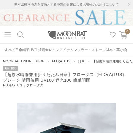
熊本県熊本地方を震源とする地震の影響によるお荷物のお届けについて
0
すべて
日傘
帽子
UV手袋
雨傘
レインアイテム
マフラー・ストール
財布・革小物
MOONBAT ONLINE SHOP
＞
FLO(A)TUS
＞
日傘
＞
【超撥水晴雨兼用折りたたみ日
UNISEX
【超撥水晴雨兼用折りたたみ日傘】フロータス（FLO(A)TUS）
プレーン 晴雨兼用 UV100 遮光100 簡単開閉
FLO(A)TUS
/
フロータス
90