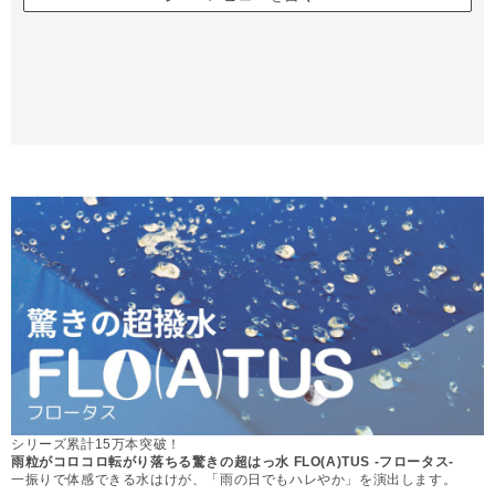
シリーズ累計15万本突破！
雨粒がコロコロ転がり落ちる驚きの超はっ水 FLO(A)TUS -フロータス-
一振りで体感できる水はけが、「雨の日でもハレやか」を演出します。