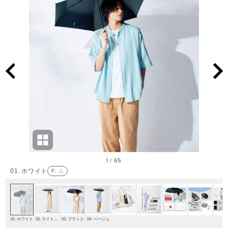
1
65
/
01. ホワイト
F
: △
01. ホワイト
02. ライトグレー
03. ブラック
04. ベージュ