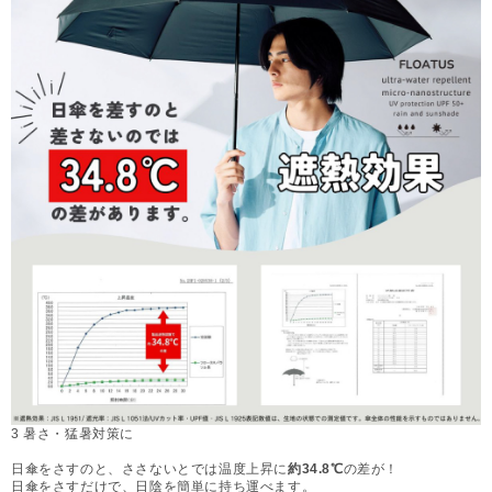
3 暑さ・猛暑対策に
日傘をさすのと、ささないとでは温度上昇に
約34.8℃
の差が！
日傘をさすだけで、日陰を簡単に持ち運べます。