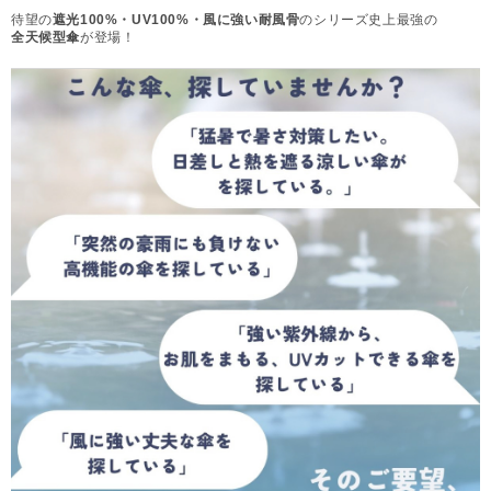
待望の
遮光100%・UV100%・風に強い耐風骨
のシリーズ史上最強の
全天候型傘
が登場！