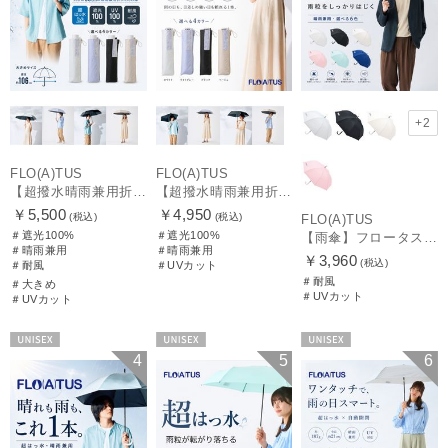
+2
FLO(A)TUS
FLO(A)TUS
【超撥水晴雨兼用折りたたみ日傘】フロータス（FLO(A)TUS）プレーン 大きめ60 晴雨兼用 UV100 遮光100 簡単開閉 耐風
【超撥水晴雨兼用折りたたみ日傘】フロータス（FLO(A)TUS）プレーン 晴雨兼用 UV100 遮光100 簡単開閉
￥5,500
￥4,950
(税込)
(税込)
FLO(A)TUS
＃遮光100%
＃遮光100%
【雨傘】フロータス（FLO(A)TUS） プレーン60 超撥水傘 晴雨兼用 UV対応 耐風
＃晴雨兼用
＃晴雨兼用
￥3,960
(税込)
＃耐風
＃UVカット
＃耐風
＃大きめ
＃UVカット
＃UVカット
UNISEX
UNISEX
UNISEX
4
5
6