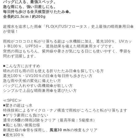
バッグに入る、最強スペック。
急な雨にも、強い日差しにも。
毎日持ち歩ける全天候型折りたたみ傘。
全長約21.5cm / 約200g
超撥水を追求した雨傘「FLO(A)TUS/フロータス」史上最強の晴雨兼用日傘
が登場！
雨粒がコロコロと転がり落ちる超はっ水機能に加え、遮光100％、UVカッ
ト率100％、UPF50＋、遮熱効果を備えた晴雨兼用タイプです。
突然の雨はもちろん、紫外線や暑さが気になる日にも使いやすく、季節を
問わず活躍します。
■こんな方におすすめ
晴れの日も雨の日も使える折りたたみ日傘を探している方
遮光100％・UV100％の日傘を毎日持ち歩きたい方
急な雨や天候の変化に備えたい方
バッグに入れやすい高機能傘が欲しい方
シンプルで上品な晴雨兼用傘を選びたい方
≪SPEC≫
■驚きの超はっ水
特殊技術によるマイクロ・ナノ構造で雨粒がころころと転がり落ちます
■ゲリラ豪雨にも負けない
通常の
5倍
の降雨試験をクリア（最高等級：5級撥水）
■風にも強い耐風仕様
耐風仕様の傘骨を採用し、
風速30 m/s
の検査もクリア
■遮光100％