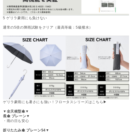
5 ゲリラ豪雨にも負けない
通常の5倍の降雨試験をクリア（最高等級：5級撥水）
ゲリラ豪雨にも暑さにも強い！フロータスシリーズはこちら▶︎
▼全天候型傘▼
長傘 プレーン▼
・雨の日も安心
折りたたみ傘 プレーン54▼