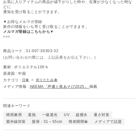
お気に入りアイテムの商品が値下がりした時や、在庫が少なくなった時な
どに
通知を受け取ることができます。
▼お得なメルマガ登録
新作の情報をいち早く受け取ることができます。
メルマガ登録はこちらから▼
===
商品コード :
31-007-30303-32
(お問い合わせの際には、上記品番をお伝え下さい。)
素材 :
ポリエステル100％
原産国 :
中国
カテゴリ :
日傘
>
折りたたみ傘
メディア情報 :
ABEMA「声優と夜あそび2025」
掲載
関連キーワード
晴雨兼用
遮熱
一級遮光
UV
超撥水
暑さ対策
紫外線対策
親骨：51～55cm
簡単開閉傘
メディアで話題