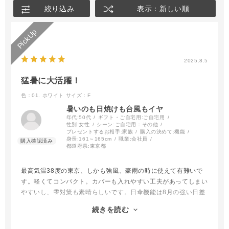
絞り込み
表示：新しい順
2025.8.5
猛暑に大活躍！
色：01. ホワイト
サイズ：F
暑いのも日焼けも台風もイヤ
年代:
50代
ギフト・ご自宅用:
ご自宅用
性別:
女性
シーン:
ご自宅用：その他
プレゼントするお相手:
家族
購入の決めて:
機能
身長:
161～165cm
職業:
会社員
都道府県:
東京都
最高気温38度の東京、しかも強風、豪雨の時に使えて有難いで
す。軽くてコンパクト。カバーも入れやすい工夫があってしまい
やすいし、雫対策も素晴らしいです。日傘機能は8月の強い日差
し対策に本当に効果があります。試しに使用中に傘を触ると熱い
続きを読む
のですが、自分の腕は冷たいまま。傘が身代わりになって守って
くれていると実感できます。雨天時の強風と豪雨はセットで来る