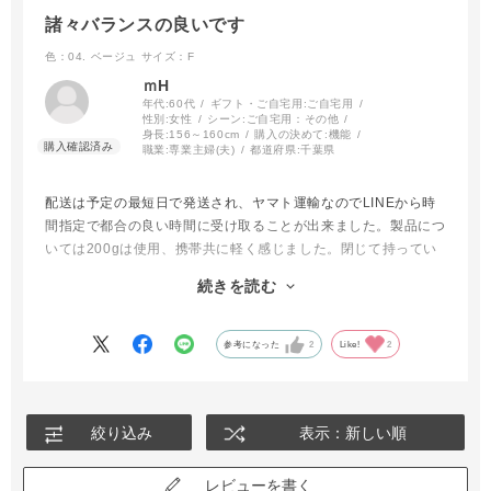
諸々バランスの良いです
色：04. ベージュ
サイズ：F
ｍH
年代:
60代
ギフト・ご自宅用:
ご自宅用
性別:
女性
シーン:
ご自宅用：その他
身長:
156～160cm
購入の決めて:
機能
職業:
専業主婦(夫)
都道府県:
千葉県
配送は予定の最短日で発送され、ヤマト運輸なのでLINEから時
間指定で都合の良い時間に受け取ることが出来ました。製品につ
いては200gは使用、携帯共に軽く感じました。閉じて持ってい
る際に三つ折りたたみの関節部がくたっと開いてくることもあり
続きを読む
ません。ベージュ色については濁りの少ない綺麗なベージュで
す。寒色系が好みならホワイト、暖色系が好みならベージュを選
んでも良いかと思います。性能とお値段のバランスも適正と思い
参考になった
2
Like!
2
ます。まだ日傘使用のみの感想ですが、満足しています。雨での
使用も楽しみです。
絞り込み
表示：新しい順
レビューを書く