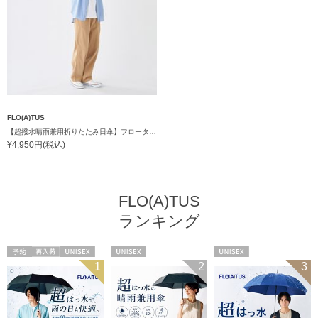
FLO(A)TUS
【超撥水晴雨兼用折りたたみ日傘】フロータス（FLO(A)TUS）プレーン 晴雨兼用 UV100 遮光100 簡単開閉
¥4,950円(税込)
FLO(A)TUS
ランキング
予約
再入荷
UNISEX
UNISEX
UNISEX
1
2
3