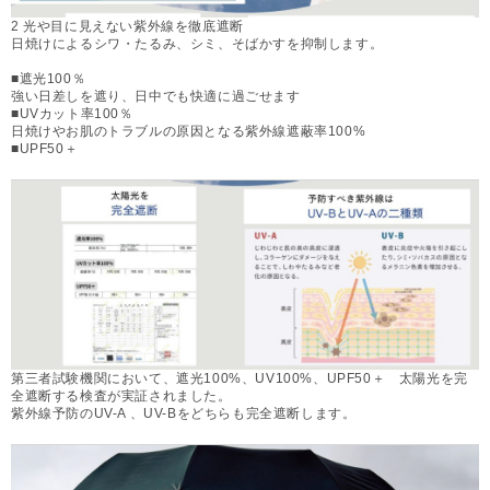
2 光や目に見えない紫外線を徹底遮断
日焼けによるシワ・たるみ、シミ、そばかすを抑制します。
■遮光100％
強い日差しを遮り、日中でも快適に過ごせます
■UVカット率100％
日焼けやお肌のトラブルの原因となる紫外線遮蔽率100%
■UPF50＋
第三者試験機関において、遮光100%、UV100%、UPF50＋ 太陽光を完
全遮断する検査が実証されました。
紫外線予防のUV-A 、UV-Bをどちらも完全遮断します。