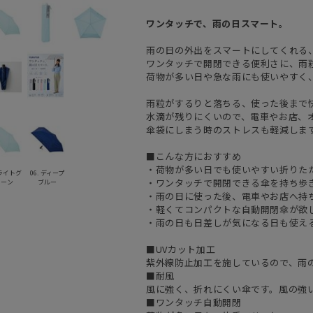
ワンタッチで、雨の日スマート。
雨の日の外出をスマートにしてくれる、F
ワンタッチで開閉できる便利さに、雨
荷物が多い日や急な雨にも使いやすく
雨粒がするりと落ちる、使った後まで
水滴が残りにくいので、電車やお店、
傘袋にしまう時のストレスも軽減しま
■こんな方におすすめ
・荷物が多い日でも使いやすい折りた
 ライトグ
06. ディープ
・ワンタッチで開閉できる傘を持ち歩
リーン
ブルー
・雨の日に使った後、電車やお店へ持
・軽くてコンパクトな自動開閉傘が欲
・雨の日も日差しが気になる日も使え
■UVカット加工
紫外線防止加工を施しているので、雨
■耐風
風に強く、折れにくい傘です。風の強
■ワンタッチ自動開閉