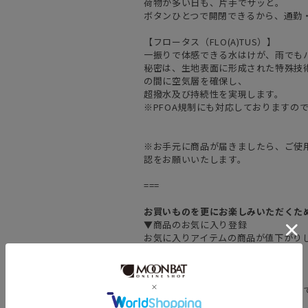
荷物が多い日も、片手でサッと。
ボタンひとつで開閉できるから、通勤
【フロータス（FLO(A)TUS）】
一振りで体感できる水はけが、雨でも
秘密は、生地表面に形成された特殊技
の間に空気層を確保し、
超撥水及び持続性を実現します。
※PFOA規制にも対応しておりますの
※お手元に商品が届きましたら、ご使
認をお願いいたします。
===
お買いものを更にお楽しみいただくた
▼商品のお気に入り登録
お気に入りアイテムの商品が値下がり
通知を受け取ることができます。
▼お得なメルマガ登録
新作の情報をいち早く受け取ることが
メルマガ登録はこちらから▼