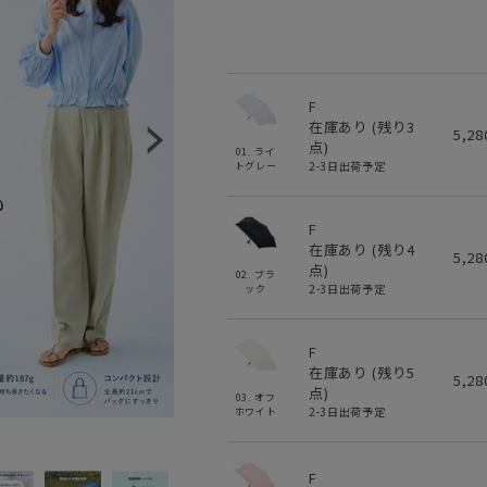
F
在庫あり (残り
3
5,2
点)
01. ライ
2-3日出荷予定
トグレー
F
在庫あり (残り
4
5,2
点)
02. ブラ
2-3日出荷予定
ック
F
在庫あり (残り
5
5,2
点)
03. オフ
2-3日出荷予定
ホワイト
F