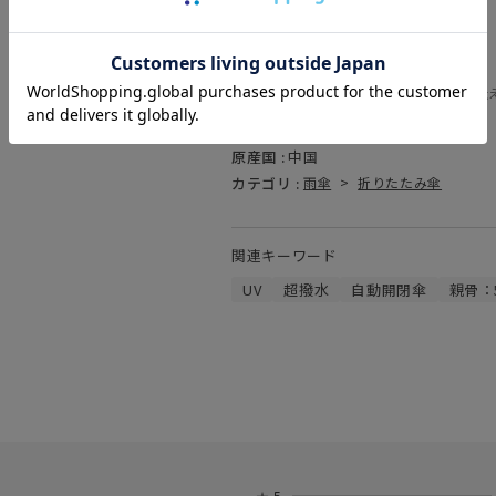
===
商品コード :
31-007-10358-12
(お問い合わせの際には、上記品番をお伝
素材 :
ポリエステル100％
原産国 :
中国
カテゴリ :
雨傘
>
折りたたみ傘
関連キーワード
UV
超撥水
自動開閉傘
親骨：5