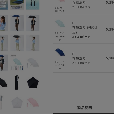
5,2
在庫あり
2-3日出荷予定
04. ペー
ルピンク
F
在庫あり (残り
2
5,2
点)
05. ライ
2-3日出荷予定
トグリー
ン
F
5,2
在庫あり
06. ディ
2-3日出荷予定
ープブル
ー
商品説明