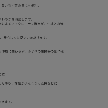
・買い物・雨の日にも便利。
ハレやかを演出します。
術によるマイクロ・ナノ構造が、生地と水滴
で、安心してお使いいただけます。
用時期に関わらず、必ず傘の開閉等の動作確
めに
した時や、在庫が少なくなった時などに
できます。