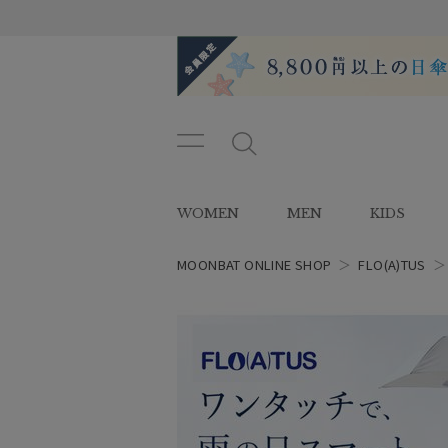
メニ
メ
ュー
ニ
ボタ
ュ
WOMEN
MEN
KIDS
ン
ー
ボ
タ
MOONBAT ONLINE SHOP
＞
FLO(A)TUS
ン