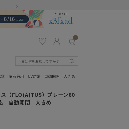
Gmailをお使いのお客様
0
お気
ロ
カー
に入
グ
ト
り
イ
ン
検
索
超撥水傘 晴雨兼用 UV対応 自動開閉 大きめ
（FLO(A)TUS）プレーン60
応 自動開閉 大きめ