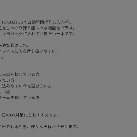
LO(A)TUSの自動開閉折りたたみ傘。
粒をしっかり弾く超はっ水機能をプラス。
、毎日バッグに入れておきたい一本です。
快適な超はっ水。
オフィスに入る時も扱いやすい。
す。
たみ傘を探している方
きたい方
ち込みやすい傘を選びたい方
しい方
る一本を探している方
の日のUV対策にもおすすめです。
い日でも雨や雪、様々な天候から守ります。