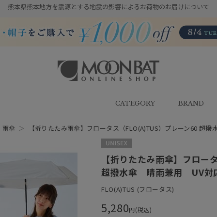
熊本県熊本地方を震源とする地震の影響によるお荷物のお届けについて
雨傘・日傘・マフラー・ストール・
帽子の通販｜MOONBAT ONLINE
SHOP（ムーンバットオンラインシ
CATEGORY
BRAND
ョップ）
＞
雨傘
＞
【折りたたみ雨傘】フロータス（FLO(A)TUS）プレーン60 
UNISEX
【折りたたみ雨傘】フロータス
超撥水傘 晴雨兼用 UV対
FLO(A)TUS (フロータス)
5,280
円(税込)