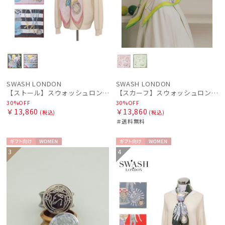
SWASH LONDON
SWASH LONDON
【ストール】スウォッシュロンドン (SWASH LONDON) Oceanic Odyssey 115*115 コットンスクエア
【スカーフ】スウォッシュロンドン (SWASH LONDON) Picture Postcard 88cm×88cm シルクスカーフ 日本製
30%OFF
30%OFF
￥13,860
￥13,860
(税込)
(税込)
＃送料無料
ギフト
WOME
ギフト
WOME
3
4
向け
N
向け
N