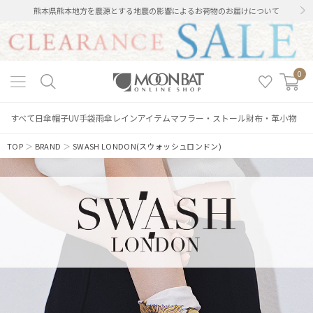
熊本県熊本地方を震源とする地震の影響によるお荷物のお届けについて
0
すべて
日傘
帽子
UV手袋
雨傘
レインアイテム
マフラー・ストール
財布・革小物
TOP
＞
BRAND
＞
SWASH LONDON(スウォッシュロンドン)