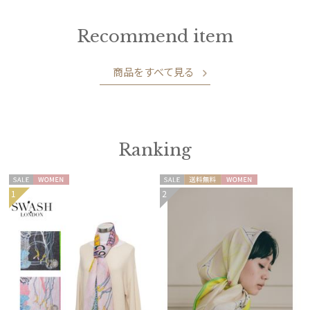
Recommend item
商品をすべて見る
Ranking
セー
WOME
セー
送料無
WOME
1
2
ル
N
ル
料
N