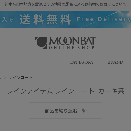
熊本県熊本地方を震源とする地震の影響によるお荷物のお届けについて
雨傘・日傘・マフラー・ストール・
帽子の通販｜MOONBAT ONLINE
SHOP（ムーンバットオンラインシ
CATEGORY
BRAND
ョップ）
ム
＞
レインコート
レインアイテム レインコート カーキ系
メンズ
商品を絞り込む
ブランド