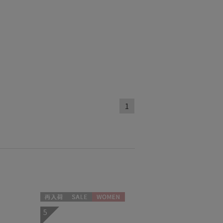
熱
遮光
(1)
(1)
対策
サイズ調整
(1)
(1)
1
トにおすす
1)
再入荷
セール
WOMEN
5