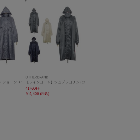
～
～
OTHER BRAND
LAUREN）ワンポイントレインポンチョ
ショーン（mila schon）オーバーサイズレインコート
【レインコート】シュプレコリン (CYPRES COLLINE) リュック対
41%OFF
￥4,400
(税込)
セール