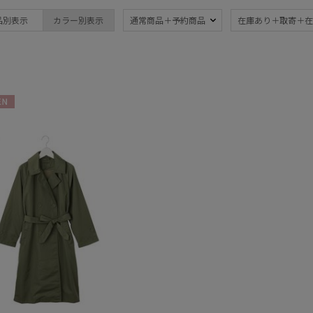
ブランド
傘機能
品別表示
カラー別表示
通常商品＋予約商品
在庫あり＋取寄＋在
FURLA
晴雨兼用
遮
(22)
フルラ
一級遮光
UV
Gracy
(14)
(2
グレイシー
耐風傘
ジャ
MACKINTOSH
(1)
N
PHILOSOPHY
マッキントッシュ フィロソフィー
紫外線対策
親骨
(22)
(22)
OTHER BRAND
アザーブランド
親骨：56～
簡単
POLO RALPH LAUREN
60cm
(2)
ポロ ラルフ ローレン
SWASH LONDON
スウォッシュロンドン
マフラー・ストール・スカーフ
シルク
(8)