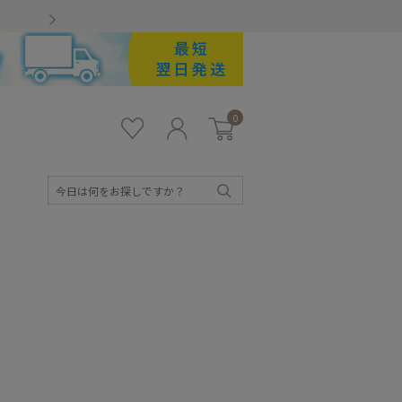
Gmailをお使いのお客様
0
お気
ロ
カー
に入
グ
ト
り
イ
ン
検
索
キッズ