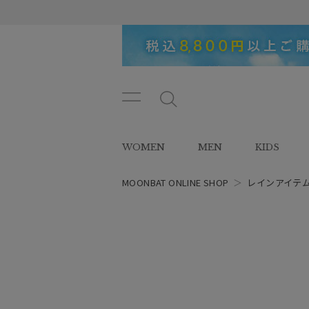
メニ
メ
ュー
ニ
ボタ
ュ
WOMEN
MEN
KIDS
ン
ー
ボ
タ
MOONBAT ONLINE SHOP
＞
レインアイテ
ン
レディース
スタイル