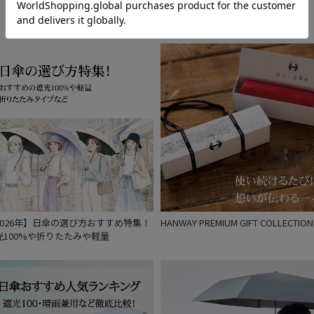
入荷状況
予約
新着
2026年】日傘の選び方おすすめ特集！
HANWAY PREMIUM GIFT COLLECTION
光100%や折りたたみや軽量