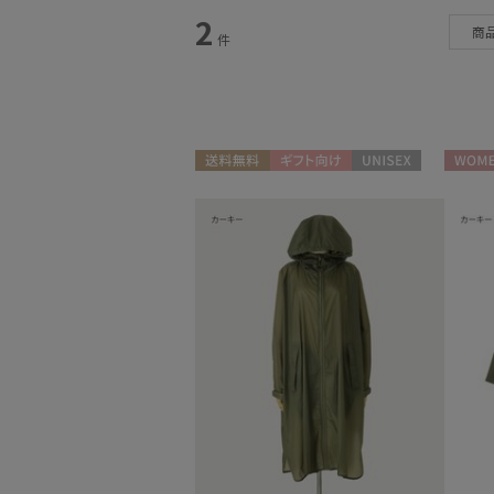
カテゴリー
2
商
件
雨傘
(4)
日傘
(23)
レインアイテム
(5)
送料無料
ギフト向け
UNISEX
WOME
マフラー・ストール
(10)
帽子
(1)