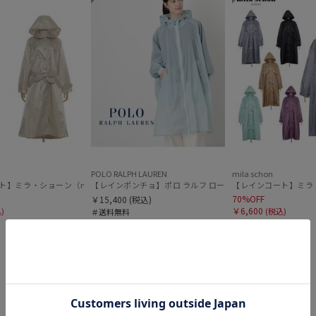
価格・割引率
価格 (円)
割引率 (%)
POLO RALPH LAUREN
mila schon
CCESSOIRES）クリザンテーム
ト】ミラ・ショーン（mila schon）ステンカラーレインコート
【レインポンチョ】ポロ ラルフ ローレン（POLO RALPH 
【レインコート】ミラ・
70%OFF
￥15,400
(税込)
在庫表示
￥6,600
)
(税込)
＃送料無料
＃ギフト向け
在庫あり
販売状況
通常
Feature