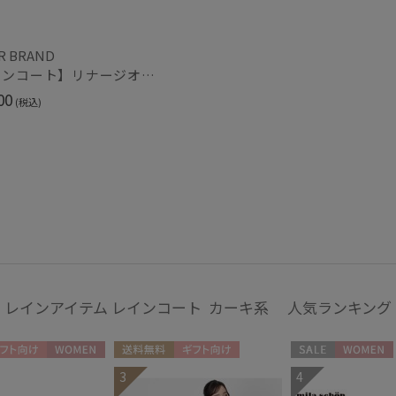
帽子
ウォッシャブル
遮
R BRAND
(1)
【レインコート】リナージオ（LIGNAGGIO）トレンチコート 無地 ロング
00
(税込)
紫外線対策
暑さ
(1)
その他
日本製
ギフ
(11)
め
(3
カラー
レインアイテム レインコート カーキ系 人気ランキング
フト向け
WOMEN
送料無料
ギフト向け
セール
WOMEN
3
4
UNISEX