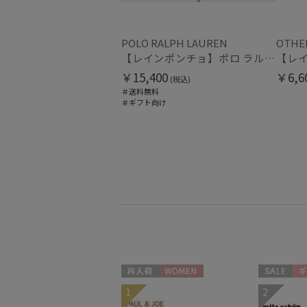
POLO RALPH LAUREN
OTHE
【レインポンチョ】ポロ ラルフ ローレン（POLO RALPH LAUREN）ワンポイントレインポンチョ
￥15,400
￥6,6
(税込)
＃送料無料
＃ギフト向け
再入荷
WOMEN
セール
ギ
1
2