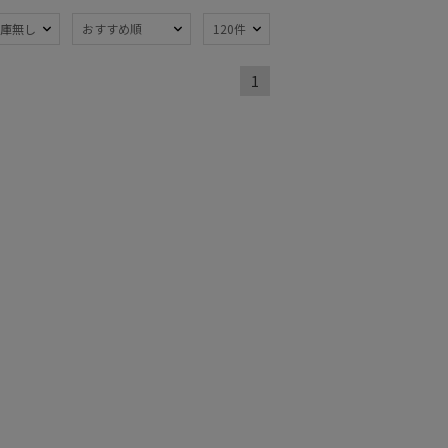
庫無し
おすすめ順
120件
熱
遮光
(18)
(17)
1
軽量
5)
(5)
ンプ式
暑さ対策
(1)
(22)
：～50cm
親骨：51～
55cm
(3)
開閉傘
(7)