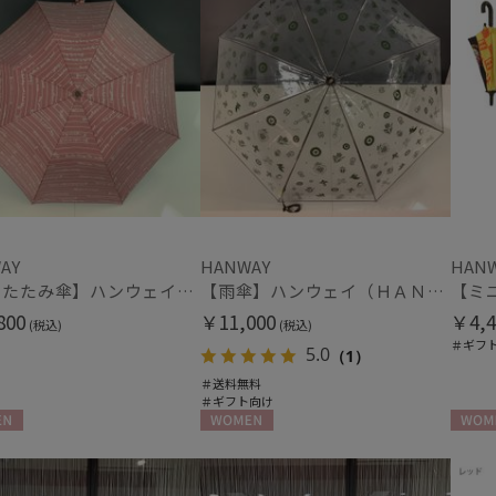
AY
HANWAY
HAN
【折りたたみ傘】ハンウェイ（ＨＡＮＷＡＹ）Shining Words（シャイニング・ワーズ）
【雨傘】ハンウェイ（ＨＡＮＷＡＹ）Amuleto mexicano TP（アムレット・メヒカーノ・TP）
800
￥11,000
￥4,4
(税込)
(税込)
＃ギフ
5.0
（1）
＃送料無料
＃ギフト向け
N
WOMEN
WOME