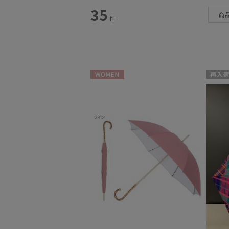
スタイル
35
商
件
カテゴリー
雨傘
(15)
日傘
(14)
WOMEN
再入荷
レインアイテム
(4)