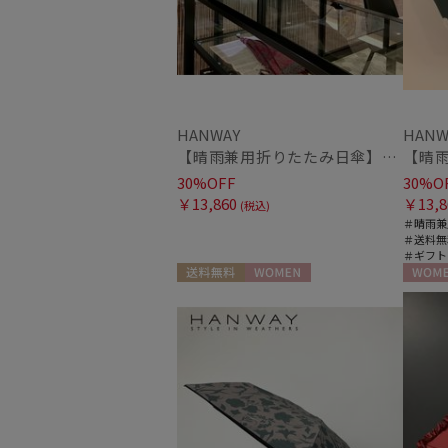
HANWAY
HANW
【晴雨兼用折りたたみ日傘】ハンウェイ (HANWAY) Vintage rendezvous（ヴィンテージ・ランデブー）暑さ対策、紫外線対策、親骨：51～55cm 雨の日OK 遮光 UV
30%OFF
30%O
￥13,860
￥13,8
(税込)
＃晴雨兼
＃送料無
＃ギフト
送料無料
WOMEN
WOME