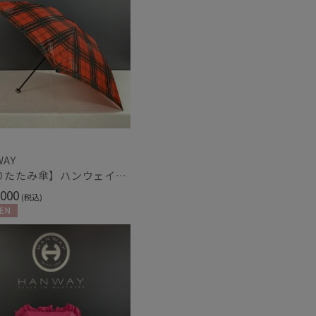
WAY
【折りたたみ傘】ハンウェイ（ＨＡＮＷＡＹ）Check UL（チェック・ユーエル）
000
(税込)
N