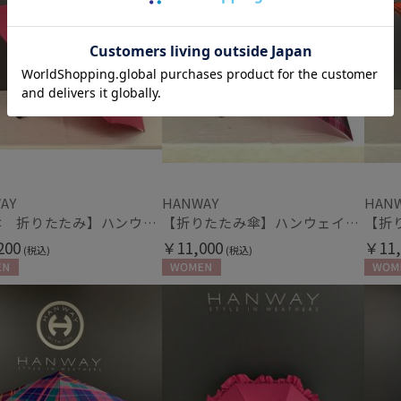
AY
HANWAY
HAN
【雨傘 折りたたみ】ハンウェイ （HANWAY） Matty （マティ）日本製
【折りたたみ傘】ハンウェイ（ＨＡＮＷＡＹ）Check UL（チェック・ユーエル）
200
￥11,000
￥11,
(税込)
(税込)
N
WOMEN
WOME