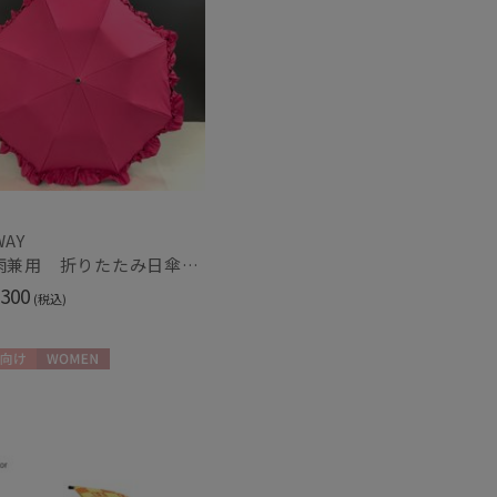
WAY
【晴雨兼用 折りたたみ日傘】ハンウェイ（ＨＡＮＷＡＹ）Gloss（グロス）
300
(税込)
向け
WOMEN