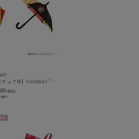
WAY
【ミニチュア傘】HANWAY "Harry Potter" "EMBLEM"
00
(税込)
ト向け
N