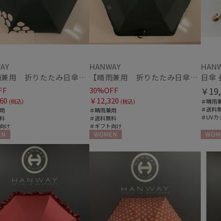
在庫表示
在庫あり
販売状況
通常
AY
HANWAY
HAN
【晴雨兼用 折りたたみ日傘】ハンウェイ（ＨＡＮＷＡＹ）Angela（アンジェラ）
【晴雨兼用 折りたたみ日傘】ハンウェイ（ＨＡＮＷＡＹ）Eyelashes frill（アイラッシュ・フリル）
日傘 長
入荷状況
FF
30%OFF
￥19,
60
￥12,320
(税込)
(税込)
＃晴雨
予約
＃送料
用
＃晴雨兼用
＃UVカ
料
＃送料無料
新着
向け
＃ギフト向け
N
WOMEN
WOME