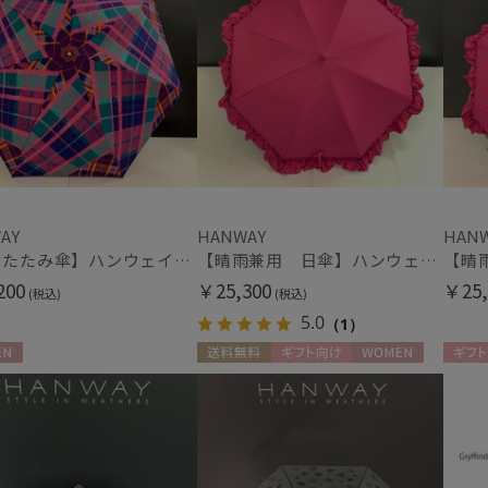
AY
HANWAY
HAN
【折りたたみ傘】ハンウェイ（ＨＡＮＷＡＹ） Check&Check（チェック＆チェック）
【晴雨兼用 日傘】ハンウェイ（ＨＡＮＷＡＹ）Gloss（グロス）
200
￥25,300
￥25,
(税込)
(税込)
5.0
（1）
N
送料無料
ギフト向け
WOMEN
ギフト