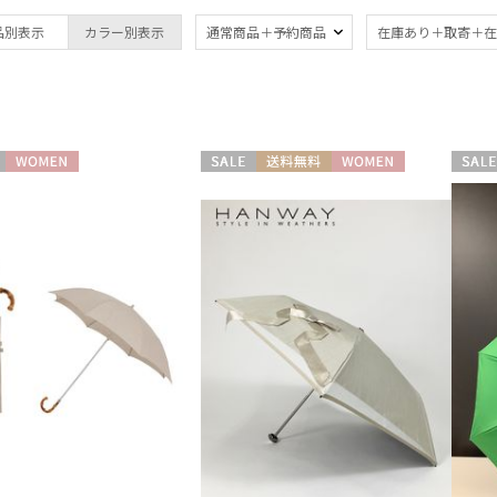
ブランド
傘機能
品別表示
カラー別表示
通常商品＋予約商品
在庫あり＋取寄＋在
FURLA
晴雨兼用
遮
(5)
フルラ
一級遮光
UV
Gracy
(4)
(5
グレイシー
紫外線対策
親骨
HANWAY
(5)
WOMEN
セール
送料無料
WOMEN
セール
ハンウェイ
(3)
WOME
HIROKO KOSHINO
ギフトにおすす
ヒロコ コシノ
め
(1)
MACKINTOSH
PHILOSOPHY
マッキントッシュ フィロソフィー
その他
miel
ミエル
日本製
ギフ
(2)
mila schon
め
(3
ミラ・ショーン
PAUL&JOE ACCESSOIRES
ポールアンドジョー アクセソワ
カラー