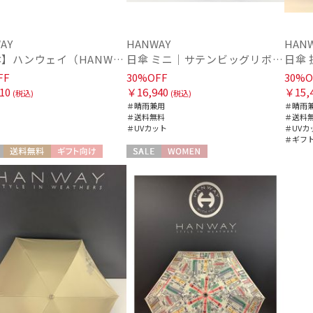
POLO RALPH LAUREN
ポロ ラルフ ローレン
SWASH LONDON
AY
HANWAY
HAN
スウォッシュロンドン
【日傘】ハンウェイ（HANWAY）Aoi 折りたたみ 木棒【公式ムーンバット】[Aoi]純パラソル UV 手開き 日本製 高級日傘
日傘 ミニ｜サテンビッグリボン [HANWAY]
日傘 
FF
30%OFF
30%O
10
￥16,940
￥15,
(税込)
(税込)
価格・割引率
＃晴雨兼用
＃晴雨
＃送料無料
＃送料
＃UVカット
＃UVカ
＃ギフ
価格 (円)
送料無料
ギフト向け
セール
WOMEN
N
割引率 (%)
在庫表示
在庫あり