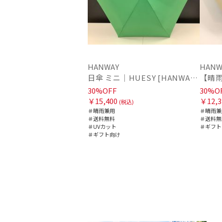
HANWAY
HANW
日傘 ミニ｜HUESY [HANWAY] @yucca.mmm様ご紹介アイテム
30%OFF
30%O
￥15,400
￥12,3
(税込)
＃晴雨兼用
＃晴雨兼
＃送料無料
＃送料無
＃UVカット
＃ギフト
＃ギフト向け