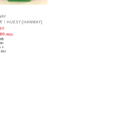
WAY
折｜HUESY [HANWAY]
FF
400
(税込)
兼用
無料
ット
ト向け
～
～