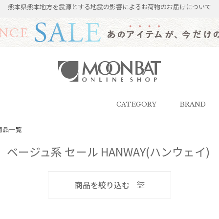
熊本県熊本地方を震源とする地震の影響によるお荷物のお届けについて
雨傘・日傘・マフラー・ストール・
帽子の通販｜MOONBAT ONLINE
SHOP（ムーンバットオンラインシ
CATEGORY
BRAND
ョップ）
商品一覧
ベージュ系 セール HANWAY(ハンウェイ)
メンズ
商品を絞り込む
ブランド