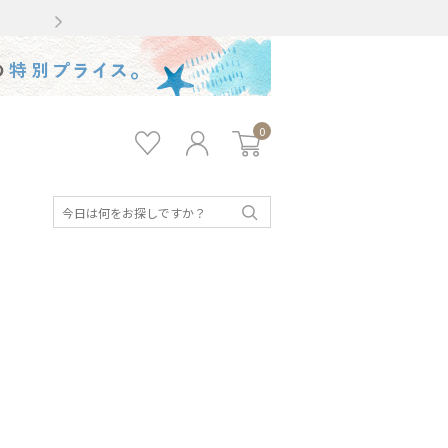
Gmailをお使いのお客様
0
お気
ロ
カー
に入
グ
ト
り
イ
ン
検
索
キッズ