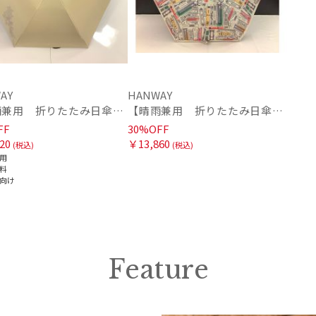
販売状況
通常
入荷状況
AY
HANWAY
【晴雨兼用 折りたたみ日傘】ハンウェイ（ＨＡＮＷＡＹ）Botanical Flower（ボタニカル・フラワー）
【晴雨兼用 折りたたみ日傘】ハンウェイ（ＨＡＮＷＡＹ）Bookworm color（ブックワーム・カラー）
予約
FF
30%OFF
新着
20
￥13,860
(税込)
(税込)
用
料
向け
Feature