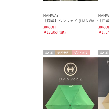
HANWAY
HANW
【雨傘】ハンウェイ (HANWAY) Lily CJ（リリー・シー・ジェー） 日本製 親骨：51～55cm
30%OFF
30%O
￥13,860
￥17,7
(税込)
セール
送料無料
ギフト向け
セール
WOMEN
WOME