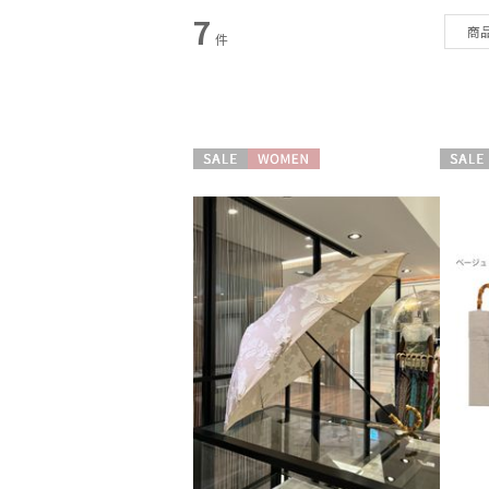
カテゴリー
7
商
件
雨傘
(1)
日傘
(6)
セール
WOMEN
セール