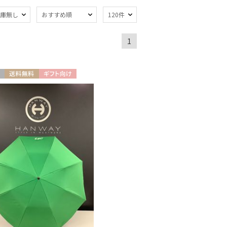
庫無し
おすすめ順
120件
熱
遮光
(4)
(4)
1
暑さ対策
)
(4)
：～50cm
親骨：51～
送料無料
ギフト向け
55cm
(3)
N
トにおすす
)