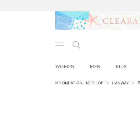
メニ
メ
ュー
ニ
ボタ
ュ
WOMEN
MEN
KIDS
ン
ー
ボ
タ
MOONBAT ONLINE SHOP
＞
HANWAY
＞
ン
レディース
スタイル