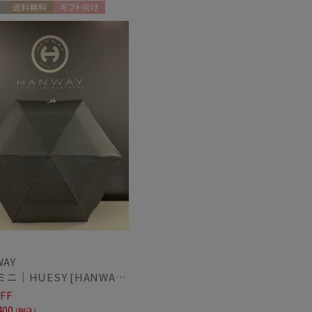
送料無料
ギフト向け
N
WAY
日傘 ミニ｜HUESY [HANWAY] @yucca.mmm様ご紹介アイテム
FF
400
(税込)