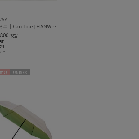
紫外線対策
WAY
)
(2)
日傘 ミニ｜Caroline [HANWAY]
800
(税込)
ク
ウール
(39)
(4)
兼用
無料
ット
線対策
暑さ対策
(1)
(1)
向け
UNISEX
ィアで話題
日本製
(61)