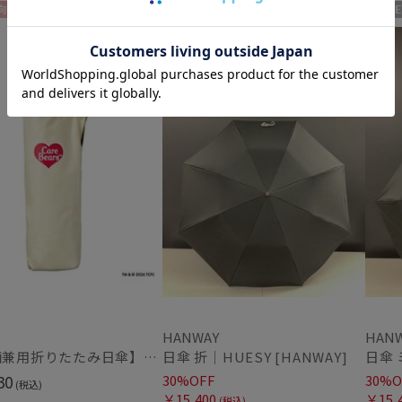
向け
WOMEN
セール
送料無料
ギフト向け
セール
WOMEN
WOME
HANWAY
HAN
【晴雨兼用折りたたみ日傘】CareBearsTM（ケアベアTM）折りたたみ日傘 UV100% 遮光100%
日傘 折｜HUESY [HANWAY]
30
30%OFF
30%O
(税込)
￥15,400
￥15,
(税込)