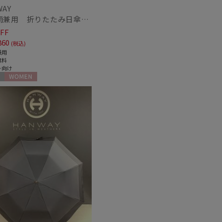
WAY
【晴雨兼用 折りたたみ日傘】ハンウェイ（ＨＡＮＷＡＹ）Emma（エマ）
FF
860
(税込)
兼用
無料
ト向け
WOMEN