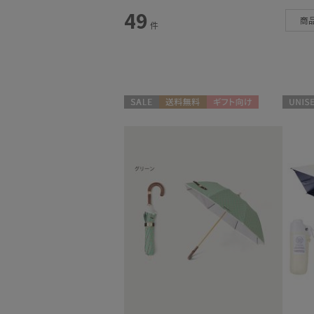
スタイル
49
商
件
カテゴリー
雨傘
(34)
日傘
(70)
セール
送料無料
ギフト向け
UNISEX
WOMEN
レインアイテム
(14)
マフラー・ストール
(68)
帽子
(6)
その他
(6)