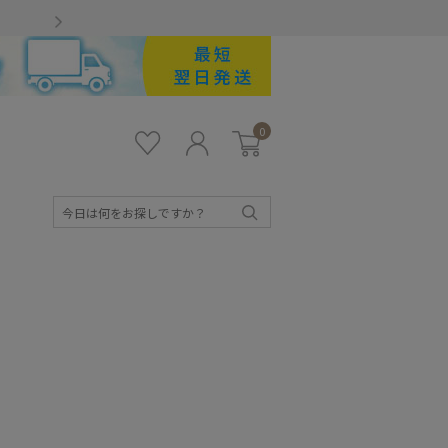
Gmailをお使いのお客様
0
お気
ロ
カー
に入
グ
ト
り
イ
ン
検
索
キッズ