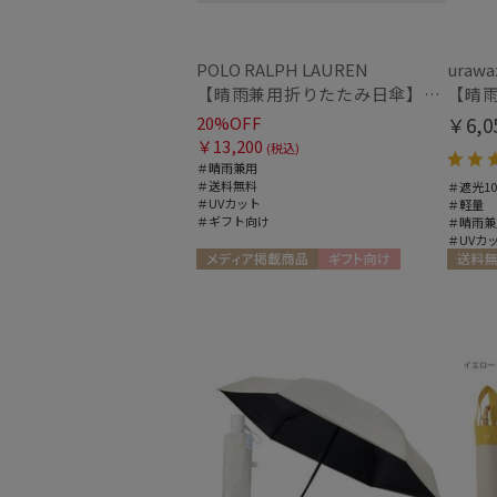
POLO RALPH LAUREN
urawa
【晴雨兼用折りたたみ日傘】ポロ ラルフ ローレン (POLO RALPH LAUREN) WoodBloac Flower 遮光 UV 遮熱
20%OFF
￥6,0
￥13,200
(税込)
＃晴雨兼用
＃送料無料
＃遮光10
＃UVカット
＃軽量
＃ギフト向け
＃晴雨兼
＃UVカ
メディア掲載商品
ギフト向け
送料無
UNISEX