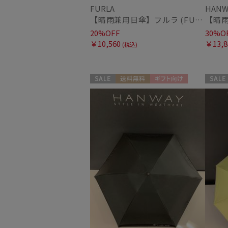
FURLA
HANW
【晴雨兼用日傘】フルラ (FURLA) 切り継ぎグログラン 一級遮光99.99％ 遮熱 UV 晴雨兼用 送料無料 可愛い
20%OFF
30%O
￥10,560
￥13,8
(税込)
セール
送料無料
ギフト向け
セール
WOMEN
WOME