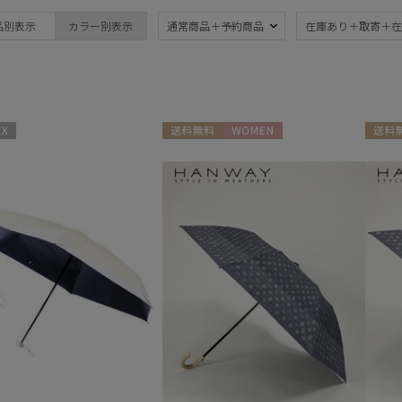
ブランド
品別表示
カラー別表示
通常商品＋予約商品
在庫あり＋取寄＋在
ブランド
傘機能
estaa
晴雨兼用
遮
(59)
エスタ
一級遮光
UV
FURLA
(27)
(6
送料無料
WOMEN
送料無
フルラ
耐風傘
ジャ
Fuwacool®
(8)
フワクール®
紫外線対策
自動
(57)
Gracy
グレイシー
HANWAY
親骨：51～
親骨
ハンウェイ
55cm
60c
(34)
HELEN KAMINSKI
ヘレンカミンスキー
3秒でたためる
ギフ
LANVIN en Bleu
め
(5)
(3
ランバン オン ブルー
MACKINTOSH