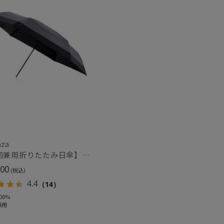
セール
もうすぐ
再入荷
aza
【晴雨兼用折りたたみ日傘】ウラワザ(urawaza）ボーダー 55㎝ 折りたたみ傘 晴雨兼用 遮光100% UV100%
00
(税込)
4.4
（14）
00%
兼用