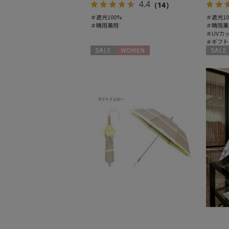
4.4
（14）
＃遮光100%
＃遮光10
＃晴雨兼用
＃晴雨兼
＃UVカ
＃ギフト
セール
WOMEN
セール