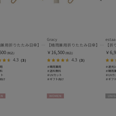
カラー
Gracy
estaa
【晴雨兼用折りたたみ日傘】グレイシー (Gracy) Natural bicolor 遮光99% 遮熱 UV99％ 簡単開閉
【晴雨兼用折りたたみ日傘】グレイシー (Gracy) Natural bicolor 遮光99% 遮熱 UV99％ 簡単開閉
500
￥16,500
￥6,9
(税込)
(税込)
価格・割引率
4.3
4.3
（3）
（3）
用
＃晴雨兼用
＃遮光1
料
＃送料無料
＃晴雨
価格 (円)
ット
＃UVカット
＃UVカ
向け
＃ギフト向け
＃ギフ
割引率 (%)
N
WOMEN
UNISE