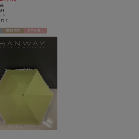
兼用
無料
ット
ト向け
送料無料
ギフト向け
N