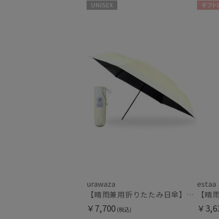
UNISEX
ギフト
urawaza
estaa
【晴雨兼用折りたたみ日傘】ウラワザ(urawaza）ボーダー 55㎝ 折りたたみ傘 晴雨兼用 遮光100% UV100%
￥7,700
￥3,6
(税込)