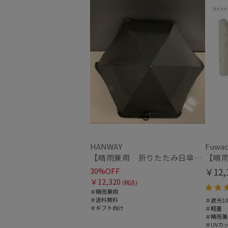
HANWAY
Fuwac
【晴雨兼用 折りたたみ日傘】ハンウェイ（ＨＡＮＷＡＹ）Eyelashes frill（アイラッシュ・フリル）
30%OFF
￥12,
￥12,320
(税込)
＃晴雨兼用
＃送料無料
＃遮光10
＃ギフト向け
＃軽量
＃晴雨兼
＃UVカ