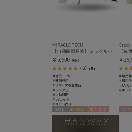
MIRACLE TECH
Gracy
【自動開閉日傘】ミラクル小さい傘 ミラクルテックプロ (MIRACLE TECH Pro) 晴雨兼用 遮光100 ワンタッチ開閉
￥5,500
￥16,
(税込)
4.6
（5）
＃遮光100%
＃晴雨兼
＃晴雨兼用
＃送料無
＃メディア掲載商品
＃UVカ
＃ワンタッチ
＃ギフト
＃自動開閉
＃UVカット
＃ギフト向け
セール
送料無料
ギフト向け
WOME
WOMEN