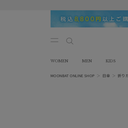
メニ
メ
ュー
ニ
ボタ
ュ
WOMEN
MEN
KIDS
ン
ー
ボ
タ
MOONBAT ONLINE SHOP
＞
日傘
＞
折り
ン
レディース