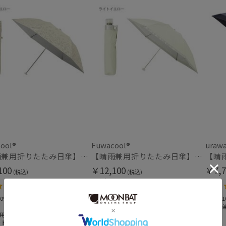
在庫表示
在庫あり
販売状況
通常
入荷状況
予約
新着
ool®
Fuwacool®
uraw
【晴雨兼用折りたたみ日傘】フワクール®ホワイト（Fuwacool® White）ボタニカルグリッター 遮光100 UV100
【晴雨兼用折りたたみ日傘】フワクール®ホワイト（Fuwacool® White）グリッターリボン 遮光100 UV100
100
￥12,100
￥7,7
(税込)
(税込)
＃遮光100%
5.0
（1）
＃軽量
＃晴雨兼用
0%
＃遮光1
＃UVカット
＃晴雨
用
ット