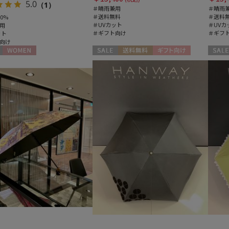
5.0
（1）
＃晴雨兼用
＃晴雨
＃送料無料
＃送料
0%
＃UVカット
＃UVカ
用
＃ギフト向け
＃ギフ
ット
向け
WOMEN
セール
送料無料
ギフト向け
セール
WOMEN
WOME