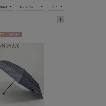
庫無し
おすすめ順
120件
1
熱
遮光
(43)
(34)
軽量
1)
(34)
料
WOMEN
ンプ式
暑さ対策
(2)
(44)
開閉傘
親骨：～50cm
(3)
(55)
：56～
簡単開閉傘
(13)
m
(8)
トにおすす
)