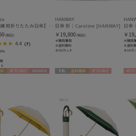
PHILOSOPHY
マフラー・ストール・スカーフ
マッキントッシュ フィロソフィー
masu
ウォッシャブル
UV
za
HANWAY
HAN
(2
マス
(1)
【晴雨兼用折りたたみ日傘】パッとさして、サッとしまえる傘コワザ(kowaza) ボーダー 50 遮光100% UV100%
日傘 折｜Caroline [HANWAY]
mila schon
50
￥19,800
￥19,
(税込)
(税込)
カシミヤ
シル
(12)
ミラ・ショーン
＃晴雨兼用
＃晴雨
4.4
（7）
＃送料無料
＃送料
MIRACLE TECH
＃UVカット
＃UVカ
0%
ミラクルテック
用
帽子
OTHER BRAND
ット
アザーブランド
遮光
紫外
(1)
POLO RALPH LAUREN
料
ギフト向け
WOMEN
予約
送料無料
ギフト向け
ギフト
WOMEN
ポロ ラルフ ローレン
SWASH LONDON
その他
スウォッシュロンドン
urawaza
WEB限定
メデ
(3)
ウラワザ
(12)
ギフトにおすす
め
(92)