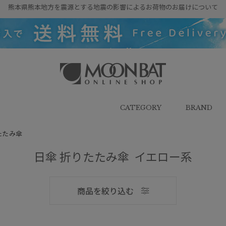
熊本県熊本地方を震源とする地震の影響によるお荷物のお届けについて
雨傘・日傘・マフラー・ストール・
帽子の通販｜MOONBAT ONLINE
SHOP（ムーンバットオンラインシ
CATEGORY
BRAND
ョップ）
たたみ傘
日傘 折りたたみ傘 イエロー系
メンズ
商品を絞り込む