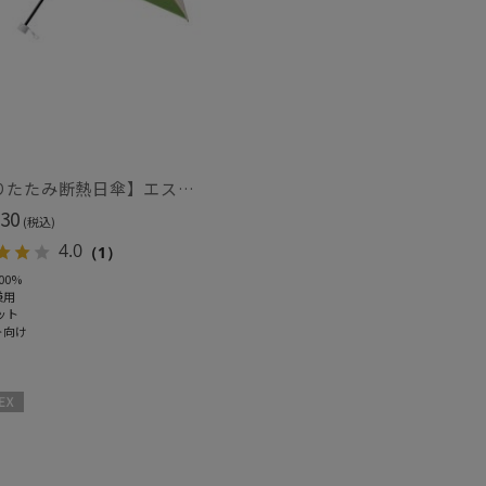
【折りたたみ断熱日傘】エスタ (estaa) ハニカム断熱パラソル グラデーション 折りたたみ傘 晴雨兼用 遮光100 UV100
30
(税込)
4.0
（1）
00%
兼用
ット
ト向け
～
X
～