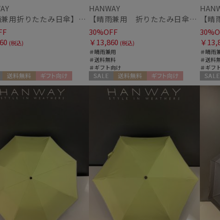
AY
HANWAY
HAN
【晴雨兼用折りたたみ日傘】ハンウェイ (HANWAY) Vintage rendezvous（ヴィンテージ・ランデブー）暑さ対策、紫外線対策、親骨：51～55cm 雨の日OK 遮光 UV
【晴雨兼用 折りたたみ日傘】ハンウェイ（ＨＡＮＷＡＹ）Angela（アンジェラ）
FF
30%OFF
30%O
60
￥13,860
￥13,
(税込)
(税込)
＃晴雨兼用
＃晴雨
＃送料無料
＃送料
＃ギフト向け
＃ギフ
送料無料
ギフト向け
セール
送料無料
ギフト向け
セール
N
WOMEN