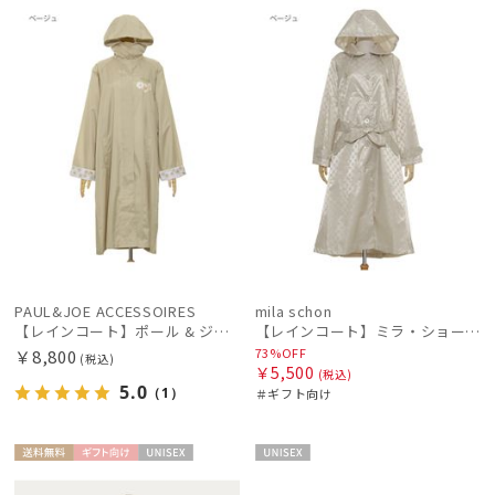
N
ル
向け
N
価格の高い
順
価格の低い
レディース
メンズ
キッズ
順
人気順
カテゴリー
売上点数順
ブランド
お気に入り
順
傘機能
PAUL&JOE ACCESSOIRES
mila schon
【レインコート】ポール & ジョー（PAUL & JOE ACCESSOIRES）クリザンテーム
【レインコート】ミラ・ショーン（mila schon）ステンカラーレインコート
73%OFF
￥8,800
(税込)
マフラー・ストール・スカーフ
￥5,500
(税込)
5.0
（1）
＃ギフト向け
帽子
送料無
ギフト
UNISE
UNISE