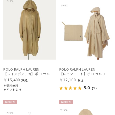
料
向け
X
X
手袋・アームカバー
その他
カラー
POLO RALPH LAUREN
POLO RALPH LAUREN
【レインポンチョ】ポロ ラルフ ローレン（POLO RALPH LAUREN）ワンポイントレインポンチョ
【レインコート】ポロ ラルフ ローレン(POLO RALPH LAUREN) ポケッタブルポンチョ 40デニール 無地 フード 収納袋 ロゴ入 レディース アウトドア
￥15,400
￥12,100
(税込)
(税込)
＃送料無料
5.0
（1）
＃ギフト向け
価格・割引率
WOME
WOME
在庫表示
N
N