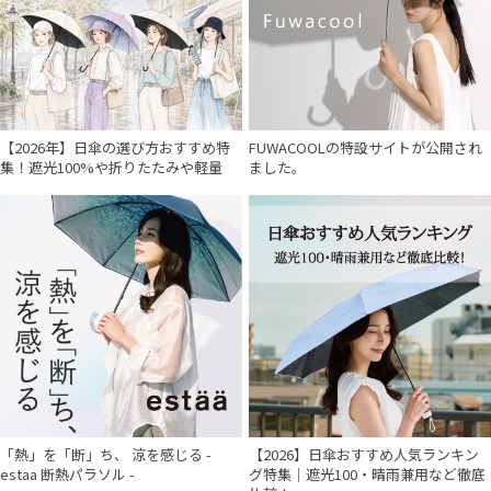
【2026年】日傘の選び方おすすめ特
FUWACOOLの特設サイトが公開され
集！遮光100%や折りたたみや軽量
ました。
「熱」を「断」ち、 涼を感じる -
【2026】日傘おすすめ人気ランキン
estaa 断熱パラソル -
グ特集｜遮光100・晴雨兼用など徹底