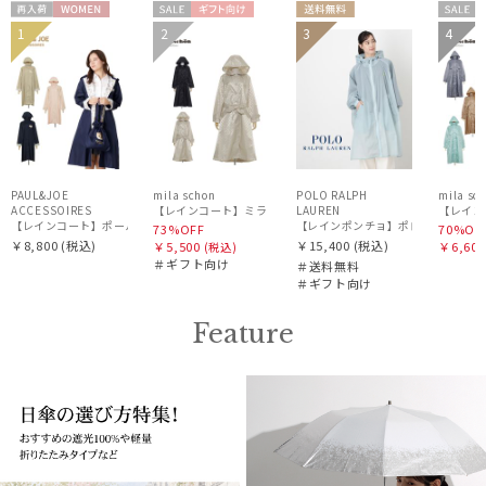
再入
WOME
セー
ギフト
送料無
セー
1
2
3
4
WOME
ギフト
荷
N
ル
向け
料
ル
UNISE
N
向け
X
PAUL&JOE
mila schon
POLO RALPH
mila sc
ACCESSOIRES
【レインコート】ミラ・ショーン（mila schon）ステンカラー
LAUREN
【レイン
【レインコート】ポール & ジョー（PAUL & JOE ACCESSOIRES）クリザンテーム
【レインポンチョ】ポロ ラルフ ローレ
73%OFF
70%OF
￥8,800
(税込)
￥15,400
(税込)
￥5,500
￥6,600
(税込)
＃ギフト向け
＃送料無料
＃ギフト向け
Feature