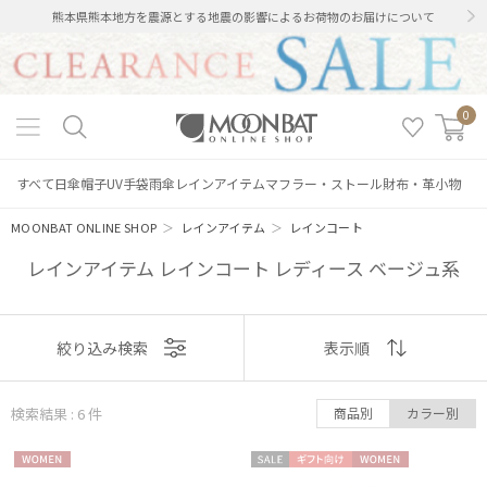
熊本県熊本地方を震源とする地震の影響によるお荷物のお届けについて
0
すべて
日傘
帽子
UV手袋
雨傘
レインアイテム
マフラー・ストール
財布・革小物
MOONBAT ONLINE SHOP
＞
レインアイテム
＞
レインコート
レインアイテム レインコート レディース ベージュ系
表示
絞り込み検索
表示順
順
検索結果 : 6
件
商品別
カラー別
おすすめ
絞り込み
WOME
セー
ギフト
WOME
新着