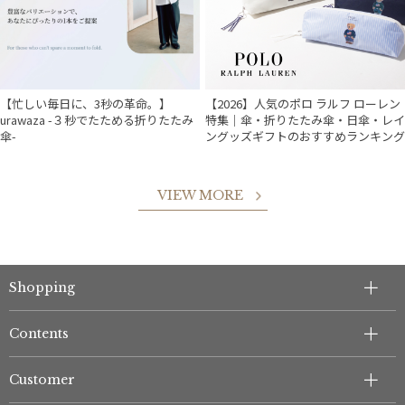
【忙しい毎日に、3秒の革命。】
【2026】人気のポロ ラルフ ローレン
urawaza -３秒でたためる折りたたみ
特集｜傘・折りたたみ傘・日傘・レイ
傘-
ングッズギフトのおすすめランキング
VIEW MORE
件
Shopping
Contents
Customer