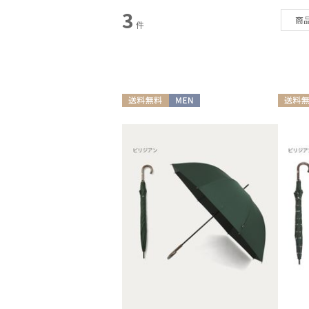
3
カテゴリー
商
件
雨傘
(19)
日傘
(97)
レインアイテム
(8)
送料無料
MEN
送料無
マフラー・ストール
(43)
帽子
(16)
その他
(6)