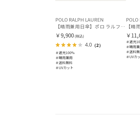
POLO RALPH LAUREN
POLO
【晴雨兼用日傘】ポロ ラルフ ローレン (POLO RALPH LAUREN) ワンポイント刺繍 遮光100% UVメンズ日傘
￥9,900
￥11,
(税込)
＃遮光10
4.0
（2）
＃晴雨兼
＃送料無
＃遮光100%
＃UVカ
＃晴雨兼用
＃送料無料
＃UVカット