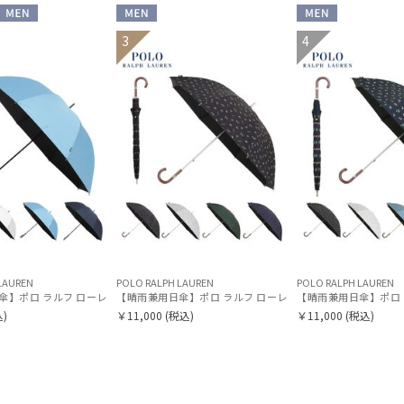
め
(82)
MEN
MEN
MEN
3
4
カラー
価格・割引率
価格 (円)
LAUREN
POLO RALPH LAUREN
POLO RALPH LAUREN
【晴雨兼用日傘】ポロ ラルフ ローレン (POLO RALPH LAUREN) 馬具 遮光100% UVメンズ日傘
【晴雨兼用日傘】ポロ ラルフ ローレン (POLO RALPH LAUREN) ワンポイ
)
￥11,000
(税込)
￥11,000
(税込)
割引率 (%)