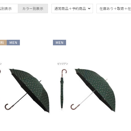
ブランド
傘機能
品別表示
カラー別表示
通常商品＋予約商品
在庫あり＋取寄＋在
DAKS
晴雨兼用
遮
(87)
ダックス
一級遮光
UV
estaa
(76)
(9
エスタ
耐風傘
ジャ
FURLA
(2)
料
MEN
MEN
フルラ
紫外線対策
自動
(85)
Fuwacool®
フワクール®
Gracy
親骨：51～
親骨
グレイシー
55cm
60c
(25)
HANWAY
ハンウェイ
3秒でたためる
ギフ
HELEN KAMINSKI
め
(2)
(8
ヘレンカミンスキー
HIROKO KOSHINO
ヒロコ コシノ
マフラー・ストール・スカーフ
LANVIN COLLECTION