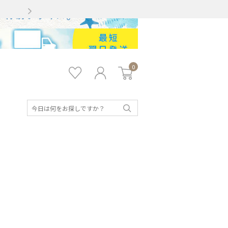
Gmailをお使いのお客様
0
お気
ロ
カー
に入
グ
ト
り
イ
ン
検
索
キッズ