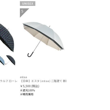
UNISEX
5
estaa
ント刺繍 遮光100% UVメンズ日傘
【晴雨兼用日傘】ポロ ラルフ ローレン (POLO RALPH LAUREN) 馬具 雨の日OK 軽量 一級遮光99.99% 遮熱 UV 晴雨兼用
【晴雨兼用日傘】ポロ ラルフ ローレン (POLO RALPH L
～
￥5,500
(税込)
＃遮光100%
＃晴雨兼用
～