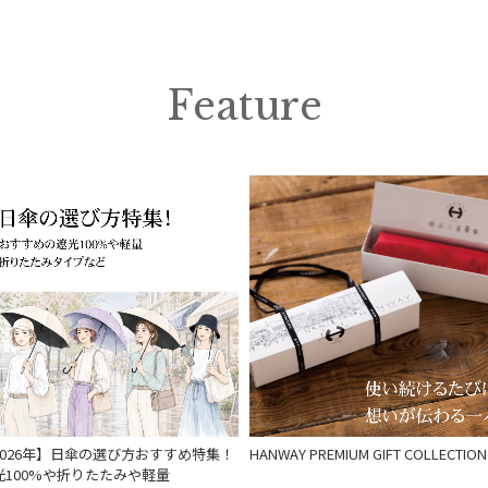
在庫表示
在庫あり
Feature
販売状況
通常
入荷状況
予約
新着
2026年】日傘の選び方おすすめ特集！
HANWAY PREMIUM GIFT COLLECTION
光100%や折りたたみや軽量