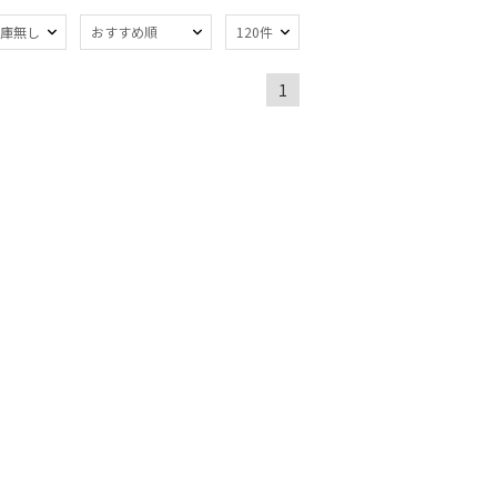
庫無し
おすすめ順
120件
熱
遮光
(55)
(48)
1
軽量
6)
(18)
ンプ式
暑さ対策
(1)
(85)
開閉傘
親骨：～50cm
(1)
(80)
：56～
簡単開閉傘
(25)
m
(4)
トにおすす
)