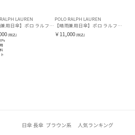
ランバン コレクション
ウォッシャブル
UV
(3
(4)
LANVIN en Bleu
 RALPH LAUREN
POLO RALPH LAUREN
ランバン オン ブルー
シルク
ウー
(11)
【晴雨兼用日傘】ポロ ラルフ ローレン (POLO RALPH LAUREN) 馬具 遮光100% UVメンズ日傘
【晴雨兼用日傘】ポロ ラルフ ローレン (POLO RALPH LAUREN) 馬具 雨の日OK 軽量 一級遮光99.99% 遮熱 UV 晴雨兼用
MACKINTOSH
000
￥11,000
PHILOSOPHY
(税込)
(税込)
マッキントッシュ フィロソフィー
0%
用
帽子
mila schon
料
ミラ・ショーン
ット
ウォッシャブル
遮
OTHER BRAND
(5)
アザーブランド
PAUL&JOE ACCESSOIRES
紫外線対策
暑さ
(6)
ポールアンドジョー アクセソワ
POLO RALPH LAUREN
ポロ ラルフ ローレン
その他
SWASH LONDON
スウォッシュロンドン
WEB限定
メデ
(4)
(4)
urawaza
日傘 長傘 ブラウン系 人気ランキング
ウラワザ
ギフトにおすす