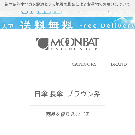
熊本県熊本地方を震源とする地震の影響によるお荷物のお届けについて
雨傘・日傘・マフラー・ストール・
帽子の通販｜MOONBAT ONLINE
SHOP（ムーンバットオンラインシ
CATEGORY
BRAND
ョップ）
日傘 長傘 ブラウン系
メンズ
商品を絞り込む
ブランド