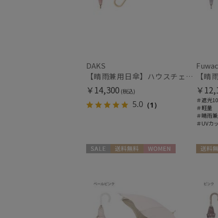
DAKS
Fuwac
【晴雨兼用日傘】ハウスチェック×オーガンジーレース 遮光率99.99％以上 UV99%以上 軽量 日本製
￥14,300
￥12,
(税込)
＃遮光10
5.0
（1）
＃軽量
＃晴雨兼
＃UVカ
セール
送料無料
WOMEN
送料無