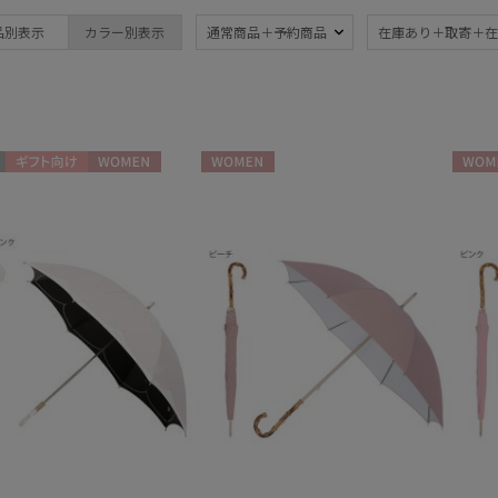
ブランド
品別表示
カラー別表示
通常商品＋予約商品
在庫あり＋取寄＋在
ブランド
傘機能
BLUNT
晴雨兼用
遮
(71)
ブラント
一級遮光
UV
DAKS
(42)
(9
ギフト向け
WOMEN
WOMEN
WOME
ダックス
耐風傘
ジャ
estaa
(11)
エスタ
暑さ対策
紫外
(58)
FLO(A)TUS
フロータス
親骨：～50cm
親骨
FURLA
55c
(73)
フルラ
Fuwacool®
簡単開閉傘
3秒
(14)
フワクール®
(6)
HANWAY
ハンウェイ
HELEN KAMINSKI