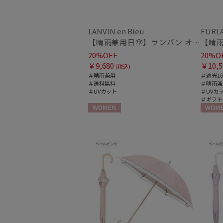
LANVIN en Bleu
FURL
【晴雨兼用日傘】ランバン オン ブルー (LANVIN en Bleu) フレアフリル 一級遮光99.99% 遮熱 簡単開閉 UV 晴雨兼用
20%OFF
20%O
￥9,680
￥10,5
(税込)
＃晴雨兼用
＃遮光10
＃送料無料
＃晴雨兼
＃UVカット
＃UVカ
＃ギフト
WOMEN
WOME