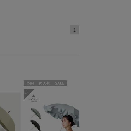
1
予約
再入荷
セール
5
N
送料無料
WOMEN