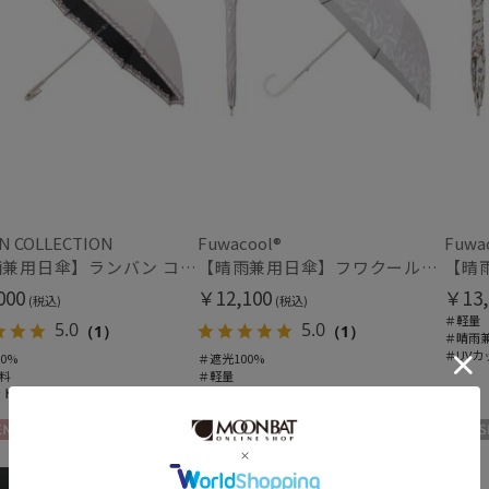
価格・割引率
価格 (円)
割引率 (%)
N COLLECTION
Fuwacool®
Fuwa
【晴雨兼用日傘】ランバン コレクション (LANVIN COLLECTION) オーガンジーカットワーク 遮光100 UV100
【晴雨兼用日傘】フワクール®ホワイト（Fuwacool® White）スパークルブラッシュ 遮光100 UV100
000
￥12,100
￥13,
(税込)
(税込)
在庫表示
＃軽量
5.0
5.0
（1）
（1）
＃晴雨
在庫あり
＃UVカ
0%
＃遮光100%
料
＃軽量
ット
＃晴雨兼用
販売状況
＃UVカット
通常
N
WOMEN
UNISE