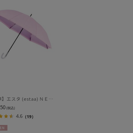
もうすぐ
再入荷
【日傘】エスタ (estaa) ＮＥＷ断熱パラソル グラデーション晴雨兼用 一級遮光 UV
50
(税込)
4.6
（19）