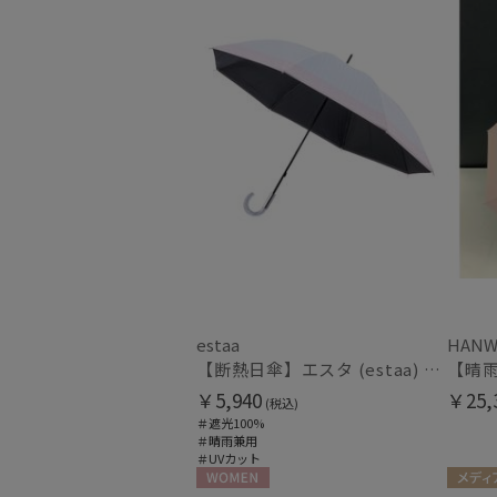
estaa
HANW
【断熱日傘】エスタ (estaa) ハニカム断熱パラソル ボーダー 晴雨兼用 遮光100 UV100
￥5,940
￥25,
(税込)
＃遮光100%
＃晴雨兼用
＃UVカット