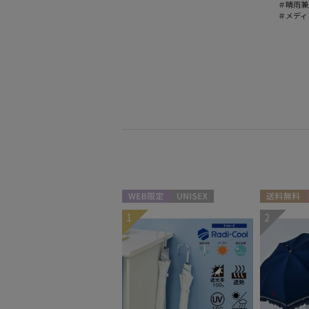
＃晴雨兼
＃メディ
WEB限定
UNISEX
送料無料
1
2