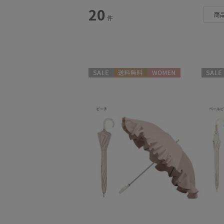
スタイル
20
商
件
カテゴリー
雨傘
(51)
日傘
(77)
セール
送料無料
WOMEN
セール
レインアイテム
(18)
マフラー・ストール
(78)
帽子
(17)
手袋・アームカバー
(19)
その他
(6)