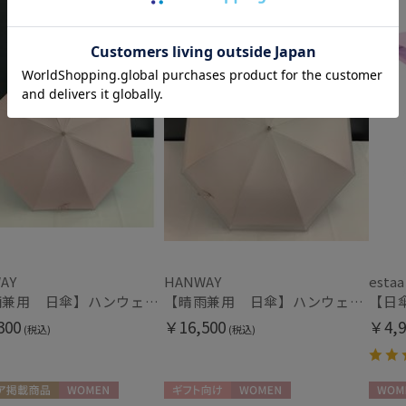
入荷状況
予約
新着
AY
HANWAY
estaa
【晴雨兼用 日傘】ハンウェイ（ＨＡＮＷＡＹ）Powder（パウダー）黒ラミネート
【晴雨兼用 日傘】ハンウェイ（ＨＡＮＷＡＹ）See-through border（シースルー・ボーダー）
300
￥16,500
￥4,9
(税込)
(税込)