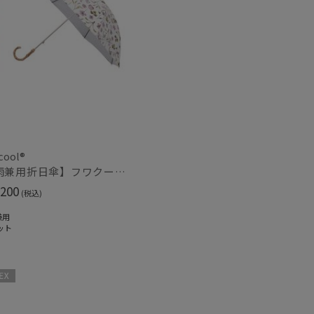
～
～
cool®
【晴雨兼用折日傘】フワクール®ホワイト（Fuwacool® White）ボタニカル 遮光100% 遮熱 UV100%
200
(税込)
兼用
ット
セール
X