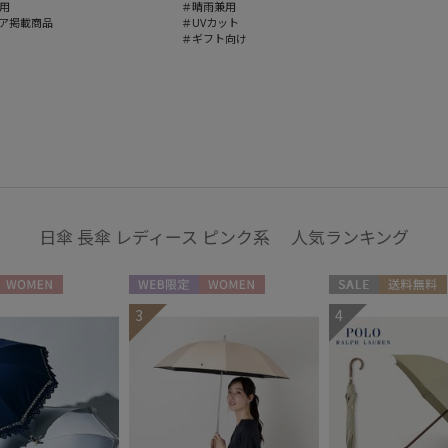
用
＃晴雨兼用
ア掲載商品
＃UVカット
＃ギフト向け
日傘 長傘 レディース ピンク系 人気ランキング
WOMEN
WEB限定
WOMEN
セール
送料無料
3
4
ギフト向け
WOME