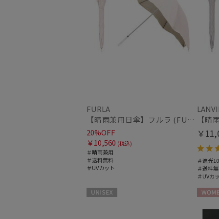
FURLA
LANVI
【晴雨兼用日傘】フルラ (FURLA) ジッパー刺繍
20%OFF
￥11,
￥10,560
(税込)
＃晴雨兼用
＃送料無料
＃遮光10
＃UVカット
＃送料無
＃UVカ
UNISEX
WOME