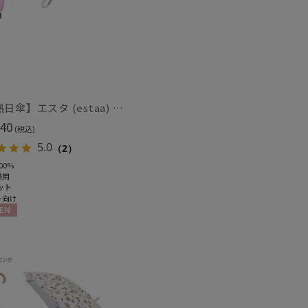
(4)
(2)
し
UVカット
(15)
(19)
【断熱日傘】エスタ (estaa) ハニカム断熱パラソル グラデーション 晴雨兼用 遮光100 UV100
ィアで話題
日本製
(87)
40
(税込)
5.0
（2）
00%
兼用
ット
ト向け
N