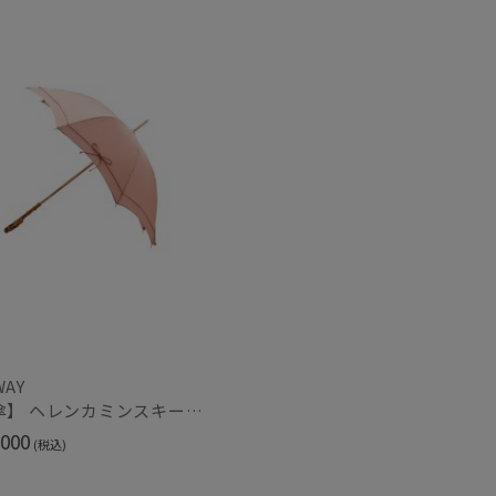
N
WAY
【日傘】 ヘレンカミンスキー（HELEN KAMINSKI） X ハンウェイ (HANWAY) コラボ プロヴァンスタイプ 麻無地 ラフィアコード 長傘 竹手元 純パラソル
000
(税込)