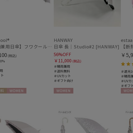
(5)
ポールアンドジョー アクセソワ
POLO RALPH LAUREN
指切り
指無
(2)
ポロ ラルフ ローレン
SWASH LONDON
スウォッシュロンドン
その他
ool®
HANWAY
estaa
urawaza
【晴雨兼用日傘】フワクール®ホワイト（Fuwacool® White）ボタニカルグリッター 遮光100 UV100
日傘 長｜Studio#2 [HANWAY]
WEB限定
メデ
(5)
ウラワザ
100
56%OFF
￥5,9
(16)
(税込)
￥11,000
0%
(税込)
＃晴雨兼用
ギフトにおすす
用
＃送料無料
＃遮光1
め
(112)
ット
＃UVカット
＃晴雨
＃ギフト向け
＃UVカ
＃ギフ
カラー
料
WOMEN
WOMEN
WOME