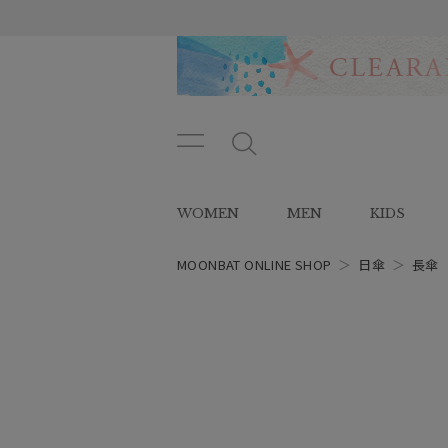
メニ
メ
ュー
ニ
ボタ
ュ
WOMEN
MEN
KIDS
ン
ー
ボ
タ
MOONBAT ONLINE SHOP
＞
日傘
＞
長傘
ン
レディース