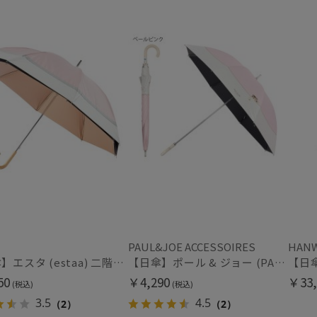
ア掲載商品
WOMEN
ギフト向け
WOMEN
WOME
PAUL&JOE ACCESSOIRES
HAN
【日傘】エスタ (estaa) 二階建て 断熱 バイカラーグログラン UV100 遮光100 晴雨兼用
【日傘】ポール & ジョー (PAUL & JOE ACCESSOIRES) スウィングヌネット 長傘 レディース 雨の日OK 一級遮光 遮熱 UV
50
￥4,290
￥33,
(税込)
(税込)
3.5
4.5
（2）
（2）