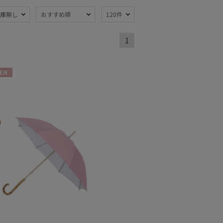
庫無し
おすすめ順
120件
1
熱
遮光
(48)
(35)
軽量
6)
(32)
N
ンプ式
超撥水
(8)
(3)
線対策
自動開閉傘
(58)
(7)
：51～
親骨：56～
m
60cm
(24)
(18)
でたためる
ギフトにおすす
め
(3)