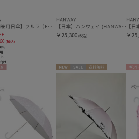
マフラー・ストール・スカーフ
ヘレンカミンスキー
LANVIN COLLECTION
ウォッシャブル
UV
(2
ランバン コレクション
A
HANWAY
HAN
(6)
【晴雨兼用日傘】フルラ（FURLA）バイカラーカットワーク 遮光100 UV100 軽量
【日傘】ハンウェイ (HANWAY) Pシエスタ 白ラミネート ナチュラルカラー 長傘 オールウェザー 遮光 竹手元 晴雨兼用 UV 日本製
LANVIN en Bleu
シルク
ウー
ランバン オン ブルー
(48)
FF
￥25,300
￥25,
(税込)
60
(税込)
MACKINTOSH
0%
PHILOSOPHY
用
マッキントッシュ フィロソフィー
帽子
ット
向け
MAGICAL TECH
ウォッシャブル
遮
マジカルテック
N
NEW
セール
送料無料
ギフト
(1)
masu
ギフト向け
WOMEN
マス
暑さ対策
サイ
(1)
mila schon
ミラ・ショーン
MIRACLE TECH
手袋・アームカバー
ミラクルテック
OTHER BRAND
紫外線対策
接触
(19)
アザーブランド
PAUL&JOE ACCESSOIRES
ミディアム丈
ロン