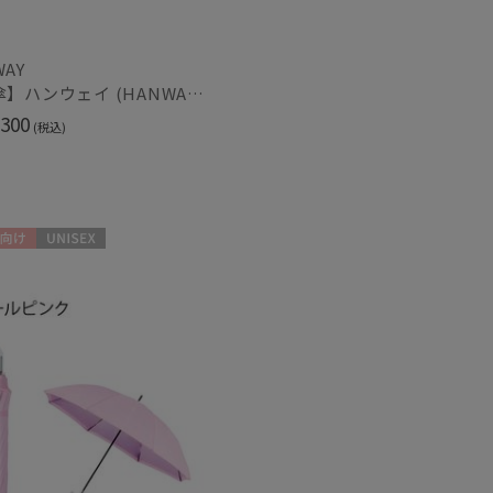
カシミヤ
)
(3)
WAY
【日傘】ハンウェイ (HANWAY) Pシエスタ 白ラミネート ナチュラルカラー 長傘 オールウェザー 遮光 竹手元 晴雨兼用 UV 日本製
ル
(5)
300
(税込)
光
紫外線対策
(1)
(4)
向け
UNISEX
ズ調整
(4)
冷感
ショート丈
(7)
(10)
グ丈
5本指