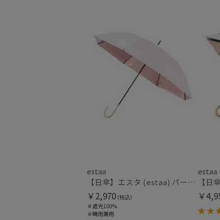
WOMEN
メディ
estaa
estaa
【日傘】エスタ (estaa) パールコーティング ハートヒートカット 長傘晴雨兼用 一級遮光 UV
￥2,970
￥4,9
(税込)
＃遮光100%
＃晴雨兼用