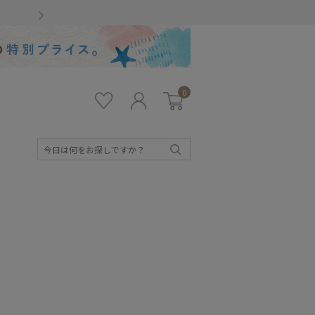
Gmailをお使いのお客様
0
お気
ロ
カー
に入
グ
ト
り
イ
ン
検
索
キッズ