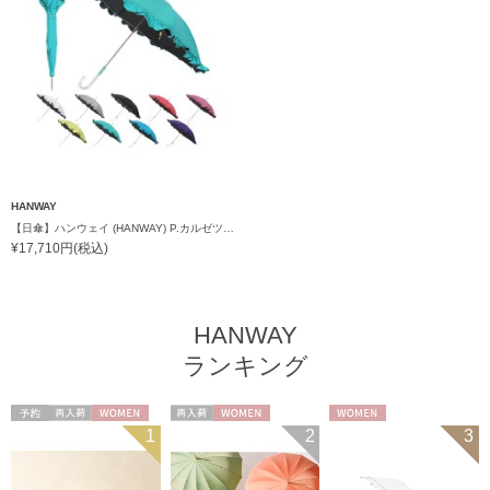
HANWAY
【日傘】ハンウェイ (HANWAY) P.カルゼツイル フリル メイクアップカラー 長傘 オールウェザー 遮光 長傘 晴雨兼用 , UV , 日本製 ,
¥17,710円(税込)
HANWAY
ランキング
予約
再入荷
WOMEN
再入荷
WOMEN
WOMEN
1
2
3