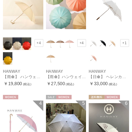
+4
+4
+1
HANWAY
HANWAY
HANWAY
【雨傘】 ハンウェイ （HANWAY） Couturier クチュリエ 長傘 日本製
【雨傘】ハンウェイ （HANWAY ）真田耳（サナダミミ）長傘 日本製 カーボン骨
【日傘】 ヘレンカミンスキー（HELEN KAMINSKI） X ハンウェイ (HANWAY) コラボ プロヴァンスタイプ 麻無地 ラフィアコード 折りたたみ傘 曲がり手元 純パラソル
￥19,800
￥27,500
￥33,000
(税込)
(税込)
(税込)
WOMEN
セール
WOMEN
送料無料
WOMEN
4
5
6