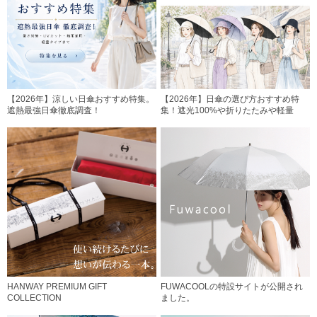
【2026年】涼しい日傘おすすめ特集。
【2026年】日傘の選び方おすすめ特
遮熱最強日傘徹底調査！
集！遮光100%や折りたたみや軽量
HANWAY PREMIUM GIFT
FUWACOOLの特設サイトが公開され
COLLECTION
ました。