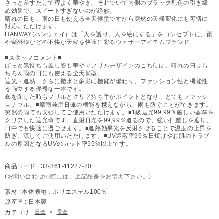
さっと差すだけで程よく華やぎ、それでいて内側のブラック配色の引き締
め効果で、スイートすぎないのが絶妙。
晴れの日も、雨の日も使える全天候型ですから突然の天候変化にも可憐に
対応いただけます。
HANWAY(ハンウェイ）は「人を護り、人を絵にする」をコンセプトに、雨
や紫外線などの不快な天候を快適に彩るウェザーアイテムブランド。
■スタッフコメント■
ぱっと気持ちも差し姿も華やぐフリルデザインのこちらは、晴れの日はも
ちろん雨の日にも使える全天候型。
遮光・遮熱、さらに撥水と多彩に機能が備わり、ファッション性と機能性
を両立する優秀な一本です。
傘を閉じた時もフリルとクリア持ち手がポイントとなり、とてもファッシ
ョナブル。■晴雨兼用日傘の機能を携えながら、雨も防ぐことができます。
突然の雨でも安心してご使用いただけます。■1級遮光99,99％厳しい基準を
クリアした遮光傘です。直射日光を99,99％遮るので、強い日差しを遮り、
日中でも快適に過ごせます。■遮熱効果光を反射させることで温度の上昇を
防ぎ、涼しくご使用いただけます。■UV遮蔽率99％日焼けやお肌のトラブ
ルの原因となるUVのカット率99%以上です。
商品コード :
33-361-11227-20
(お問い合わせの際には、上記品番をお伝え下さい。)
素材 :
本体表地：ポリエステル100％
原産国 :
日本製
カテゴリ :
日傘
>
長傘