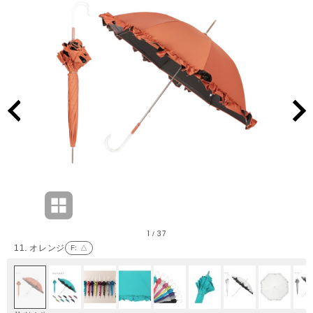
1
37
/
11. オレンジ
F
: △