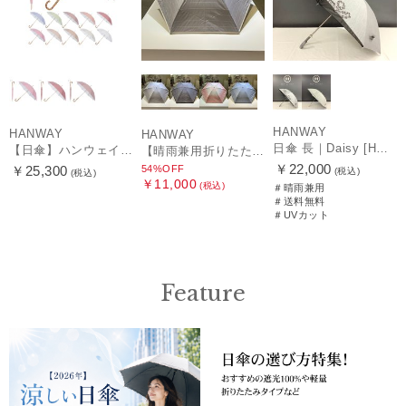
HANWAY
HANWAY
HANWAY
日傘 長｜Daisy [HANWAY]
【日傘】ハンウェイ (HANWAY) Pシエスタ 白ラミネート ナチュラルカラー 長傘 オールウェザー 遮光 竹手元 晴雨兼用 UV 日本製
【晴雨兼用折りたたみ日傘】ハンウェイ (HANWAY) Socal Gir（ソーカル・ガール） 暑さ対策、紫外線対策、親骨：～50cm 雨の日OK 遮光 UV 晴雨兼用
￥22,000
54%OFF
￥25,300
(税込)
(税込)
￥11,000
(税込)
＃晴雨兼用
＃送料無料
＃UVカット
Feature