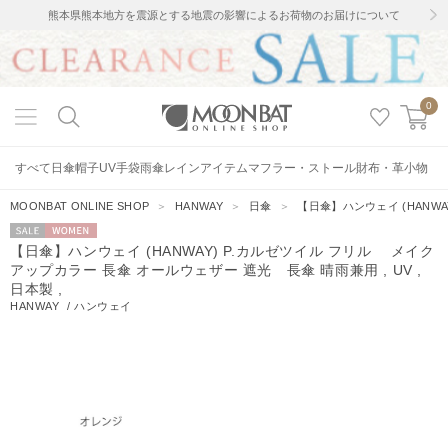
熊本県熊本地方を震源とする地震の影響によるお荷物のお届けについて
0
すべて
日傘
帽子
UV手袋
雨傘
レインアイテム
マフラー・ストール
財布・革小物
MOONBAT ONLINE SHOP
＞
HANWAY
＞
日傘
＞
【日傘】ハンウェイ (HANWA
セー
WOMEN
【日傘】ハンウェイ (HANWAY) P.カルゼツイル フリル メイク
ル
アップカラー 長傘 オールウェザー 遮光 長傘 晴雨兼用 , UV ,
日本製 ,
HANWAY
/
ハンウェイ
26