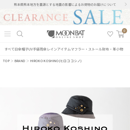
熊本県熊本地方を震源とする地震の影響によるお荷物のお届けについて
0
すべて
日傘
帽子
UV手袋
雨傘
レインアイテム
マフラー・ストール
財布・革小物
TOP
＞
BRAND
＞
HIROKO KOSHINO(ヒロコ コシノ)