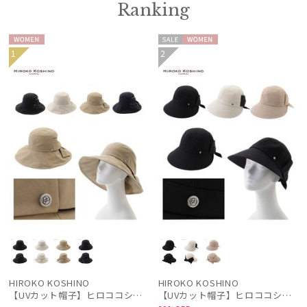
Ranking
WOME
セー
WOME
1
2
N
ル
N
HIROKO KOSHINO
HIROKO KOSHINO
【UVカット帽子】ヒロココシノ（HIROKO KOSHINO）リボンハット 遮光100 UV100 手洗いOK サイズ調整
【UVカット帽子】ヒロココシノ（HIROKO KOSHINO）リボンジョッキー 遮光100 UV100 手洗いOK サイズ調整