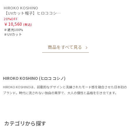
HIROKO KOSHINO
【UVカット帽子】ヒロココシノ（HIROKO KOSHINO）カサブランカ 遮光100 UV100 手洗いOK サイズ調整
20%OFF
￥10,560
(税込)
＃遮光100%
＃UVカット
商品をすべて見る
HIROKO KOSHINO (ヒロコ コシノ)
HIROKO KOSHINOは、前衛的なデザインと洗練されたモード感を融合させた日本初の
ブランド。時代に流されない独自の美学で、大人の個性と品格を引き立てます。
カテゴリから探す