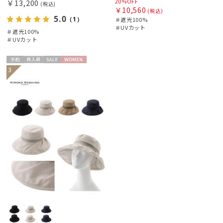
20%OFF
￥13,200
(税込)
￥10,560
(税込)
5.0
（1）
＃遮光100%
＃UVカット
＃遮光100%
＃UVカット
予約
再入
セー
WOME
3
荷
ル
N