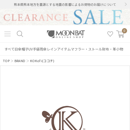
熊本県熊本地方を震源とする地震の影響によるお荷物のお届けについて
0
すべて
日傘
帽子
UV手袋
雨傘
レインアイテム
マフラー・ストール
財布・革小物
TOP
＞
BRAND
＞
KOKoTi(ココチ)