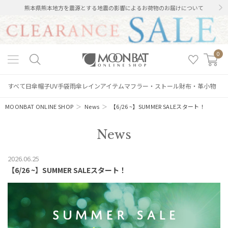
熊本県熊本地方を震源とする地震の影響によるお荷物のお届けについて
0
すべて
日傘
帽子
UV手袋
雨傘
レインアイテム
マフラー・ストール
財布・革小物
MOONBAT ONLINE SHOP
＞
News
＞
【6/26 ~】SUMMER SALEスタート！
News
2026.06.25
【6/26 ~】SUMMER SALEスタート！