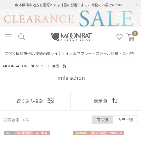
熊本県熊本地方を震源とする地震の影響によるお荷物のお届けについて
0
すべて
日傘
帽子
UV手袋
雨傘
レインアイテム
マフラー・ストール
財布・革小物
MOONBAT ONLINE SHOP
＞
商品一覧
mila schon
表示
絞り込み検索
表示順
順
絞り込み
検索結果 : 4
件
商品別
カラー別
おすすめ
セー
ギフト
WOME
送料無
ギフト
WOME
新着