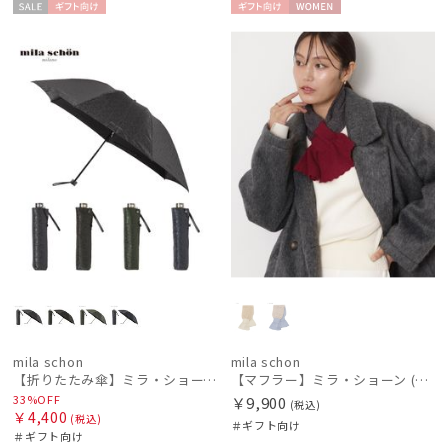
グレイシー
セー
ギフト
ギフト
WOME
ル
向け
向け
N
HANWAY
ハンウェイ
LANVIN en Bleu
ランバン オン ブルー
MACKINTOSH PHILOSOPHY
マッキントッシュ フィロソフィー
MAGICAL TECH
マジカルテック
mila schon
ミラ・ショーン
mila schon
mila schon
MIRACLE TECH
【折りたたみ傘】ミラ・ショーン(mila schon) ロゴジャガード
【マフラー】ミラ・ショーン (mila schon) カシミヤ100％ レーシーニットキャンディプチマフラー カシミヤ プレゼント ギフト クリスマス
ミラクルテック
33%OFF
￥9,900
(税込)
￥4,400
(税込)
＃ギフト向け
OTHER BRAND
＃ギフト向け