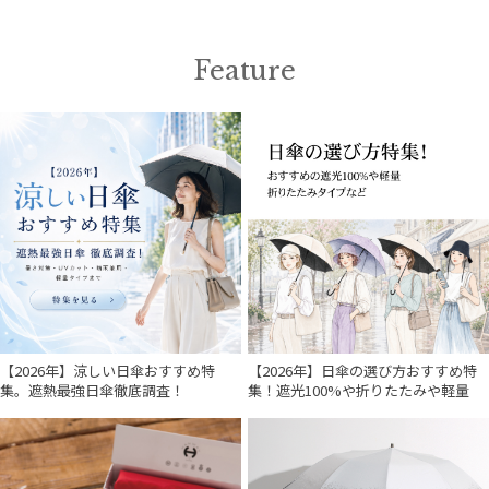
アザーブランド
PAUL&JOE ACCESSOIRES
Feature
ポールアンドジョー アクセソワ
POLO RALPH LAUREN
ポロ ラルフ ローレン
SWASH LONDON
スウォッシュロンドン
urawaza
ウラワザ
マフラー・ストール・スカーフ
【2026年】涼しい日傘おすすめ特
【2026年】日傘の選び方おすすめ特
集。遮熱最強日傘徹底調査！
集！遮光100%や折りたたみや軽量
その他
カラー