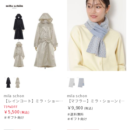
ル
向け
N
料
向け
N
レディース
メンズ
キッズ
価格の高い
順
カテゴリー
価格の低い
順
ブランド
人気順
DAKS
売上点数順
ダックス
お気に入り
estaa
順
エスタ
FURLA
mila schon
mila schon
フルラ
【レインコート】ミラ・ショーン（mila schon）ステンカラーレインコート
【マフラー】ミラ・ショーン (mila schon) カシミヤ100％ジャガードプチマフラー 18*70
73%OFF
￥9,900
(税込)
Fuwacool®
￥5,500
(税込)
＃送料無料
フワクール®
＃ギフト向け
＃ギフト向け
Gracy