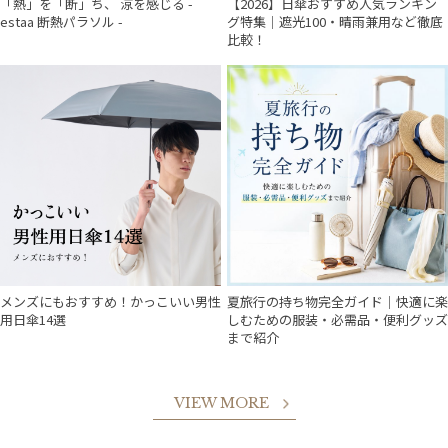
「熱」を「断」ち、 涼を感じる -
【2026】日傘おすすめ人気ランキン
estaa 断熱パラソル -
グ特集｜遮光100・晴雨兼用など徹底
比較！
メンズにもおすすめ！かっこいい男性
夏旅行の持ち物完全ガイド｜快適に楽
用日傘14選
しむための服装・必需品・便利グッズ
まで紹介
VIEW MORE