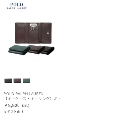
向け
X
カテゴリー
価格の高い
順
価格の低い
ブランド
順
人気順
カラー
売上点数順
価格・割引率
お気に入り
順
在庫表示
POLO RALPH LAUREN
販売状況
【キーケース・キーリング】ポロ ラルフ ローレン (POLO RALPH LAUREN) ハーモニー エンボスレザー キーケース
￥8,800
(税込)
＃ギフト向け
入荷状況