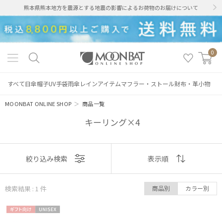
熊本県熊本地方を震源とする地震の影響によるお荷物のお届けについて
0
すべて
日傘
帽子
UV手袋
雨傘
レインアイテム
マフラー・ストール
財布・革小物
MOONBAT ONLINE SHOP
＞
商品一覧
キーリング×4
絞り込み
表示
絞り込み検索
表示順
順
検索結果 : 1
件
商品別
カラー別
おすすめ
レディース
メンズ
キッズ
ギフト
UNISE
新着