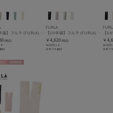
ウォッシャブル
UV
(3
(7)
シルク
ウー
(84)
A
FURLA
FURL
【UV手袋】フルラ (FURLA) ロング ＵＶ手袋 ハートベア 指無し
【UV手袋】フルラ (FURLA) ロング ＵＶ手袋 FURLAロゴ 指無し
帽子
30
￥4,620
￥4,6
(税込)
(税込)
ット
＃UVカット
＃UVカ
ウォッシャブル
遮
向け
＃ギフト向け
＃ギフ
(9)
紫外線対策
暑さ
(19)
向け
WOMEN
手袋・アームカバー
紫外線対策
接触
(25)
ミディアム丈
ロン
(7)