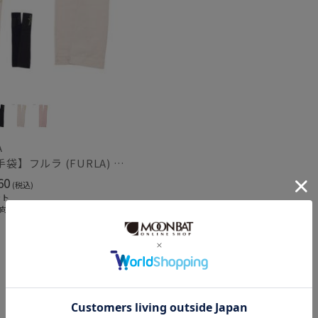
指切り
指無
(2)
その他
WEB限定
メデ
(11)
(17)
ギフトにおすす
A
め
(282)
【UV手袋】フルラ (FURLA) ロング ＵＶ手袋 ミモザ 指無し 接触冷感
60
(税込)
ット
カラー
向け
Feature
価格・割引率