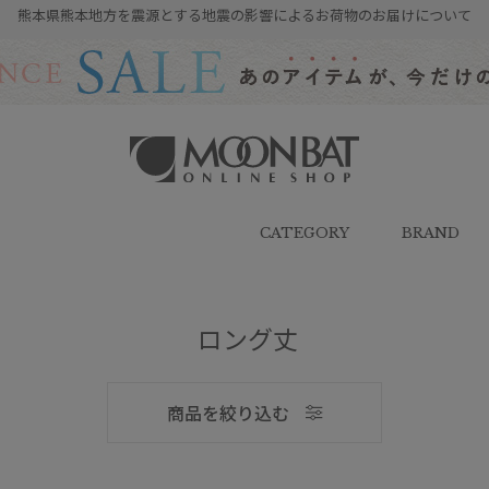
熊本県熊本地方を震源とする地震の影響によるお荷物のお届けについて
雨傘・日傘・マフラー・ストール・
帽子の通販｜MOONBAT ONLINE
SHOP（ムーンバットオンラインシ
CATEGORY
BRAND
ョップ）
ロング丈
メンズ
商品を絞り込む
ブランド