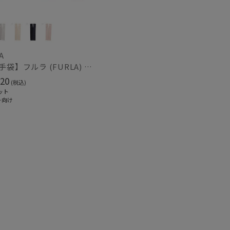
カシミヤ
)
(15)
ル
(13)
A
【UV手袋】フルラ (FURLA) ロング ＵＶ手袋 ロゴ刺繍 指無し
20
(税込)
ット
熱
遮光
(10)
(16)
ト向け
対策
サイズ調整
(16)
(10)
冷感
ショート丈
(7)
(12)
グ丈
5本指
(6)
(2)