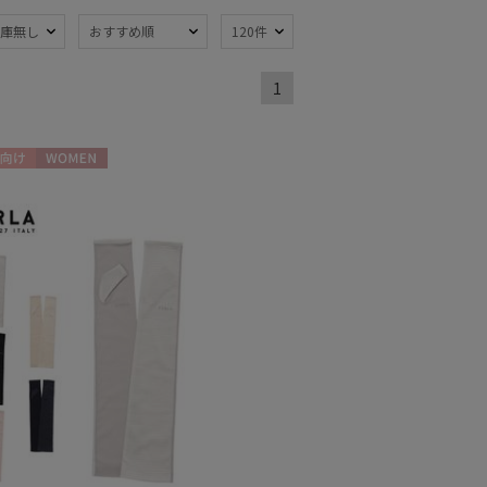
庫無し
おすすめ順
120件
熱
遮光
(102)
(89)
1
軽量
14)
(44)
ンプ式
暑さ対策
(6)
(112)
向け
WOMEN
開閉傘
親骨：～50cm
(5)
(115)
：56～
簡単開閉傘
(45)
m
(14)
トにおすす
)