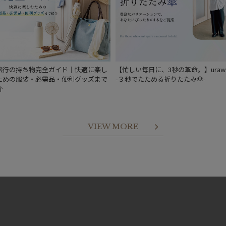
旅行の持ち物完全ガイド｜快適に楽し
【忙しい毎日に、3秒の革命。】urawa
ための服装・必需品・便利グッズまで
-３秒でたためる折りたたみ傘-
介
VIEW MORE