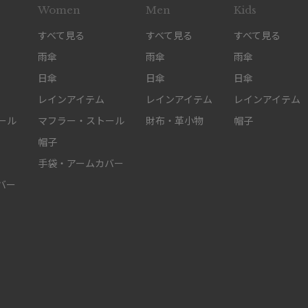
Women
Men
Kids
すべて見る
すべて見る
すべて見る
雨傘
雨傘
雨傘
日傘
日傘
日傘
レインアイテム
レインアイテム
レインアイテム
ール
マフラー・ストール
財布・革小物
帽子
帽子
手袋・アームカバー
バー