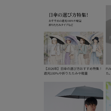
【2026年】日傘の選び方おすすめ特集！
F
遮光100%や折りたたみや軽量
た