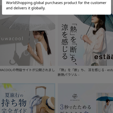
価格 (円)
割引率 (%)
在庫表示
在庫あり
UWACOOLの特設サイトが公開されまし
「熱」を「断」ち、 涼を感じる - est
販売状況
。
断熱パラソル -
通常
入荷状況
予約
新着