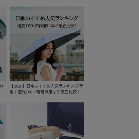
～
～
aa
【2026】日傘おすすめ人気ランキング特
集｜遮光100・晴雨兼用など徹底比較！
セール
もうすぐ
再入荷