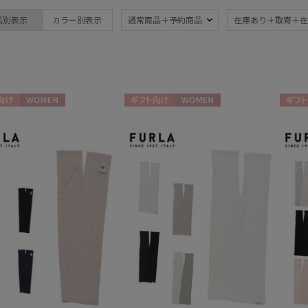
ブランド
傘機能
品別表示
カラー別表示
通常商品＋予約商品
在庫あり＋取寄＋在
FURLA
晴雨兼用
遮
(130)
フルラ
一級遮光
UV
(72)
(1
耐風傘
ジャ
(2)
向け
WOMEN
ギフト向け
WOMEN
ギフト
紫外線対策
自動
(133)
親骨：51～
親骨
55cm
60c
(33)
3秒でたためる
ギフ
め
(2)
(8
マフラー・ストール・スカーフ