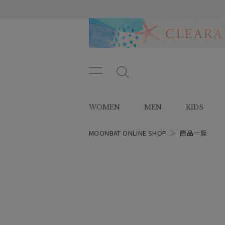
メニ
メ
ュー
ニ
ボタ
ュ
WOMEN
MEN
KIDS
ン
ー
ボ
タ
MOONBAT ONLINE SHOP
＞
商品一覧
ン
レディース
スタイル