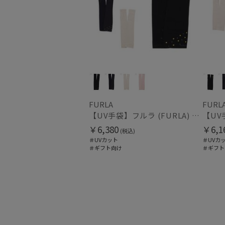
FURLA
FURL
【UV手袋】フルラ (FURLA) ロング ＵＶ手袋 ミモザ 指無し 接触冷感
￥6,380
￥6,1
(税込)
＃UVカット
＃UVカ
＃ギフト向け
＃ギフト