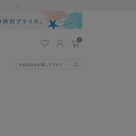
Gmailをお使いのお客様
0
お気
ロ
カー
に入
グ
ト
り
イ
ン
検
索
キッズ