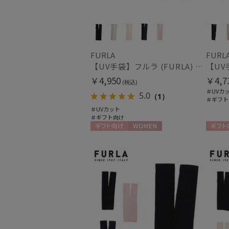
FURLA
FURL
【UV手袋】フルラ (FURLA) ロング ＵＶ手袋 リボン 指無し
￥4,950
￥4,7
(税込)
＃UVカ
5.0
（1）
＃ギフト
＃UVカット
＃ギフト向け
ギフト向け
WOMEN
ギフト