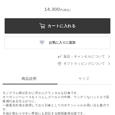
14,300
円(税込)
カートに入れる
お気に入りに追加
返品・キャンセルについて
ギフトラッピングについて
商品説明
サイズ
モノグラム柄が仄かに浮かぶクラシカルな日傘です。
オーガンジーレースをトリムしゴールドの中棒、ウッディなハンドルで高
級感のある仕上がりに。
一級遮光生地を使用しており日傘としてのポテンシャルが高い点も魅力で
す。
天候が変わりやすい季節にも対応する晴雨兼用仕様です。