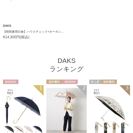
DAKS
【晴雨兼用日傘】ハウスチェック×オーガンジーレース 遮光率99.99％以上 UV99%以上 軽量 日本製
¥14,300円(税込)
DAKS
ランキング
WOMEN
送料無料
WOMEN
再入荷
送料無料
1
2
3
ギフト向け
WOMEN