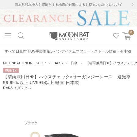
熊本県熊本地方を震源とする地震の影響によるお荷物のお届けについて
0
すべて
日傘
帽子
UV手袋
雨傘
レインアイテム
マフラー・ストール
財布・革小物
MOONBAT ONLINE SHOP
＞
DAKS
＞
日傘
＞
【晴雨兼用日傘】ハウスチェック×オ
WOMEN
【晴雨兼用日傘】ハウスチェック×オーガンジーレース 遮光率
99.99％以上 UV99%以上 軽量 日本製
DAKS
/
ダックス
13