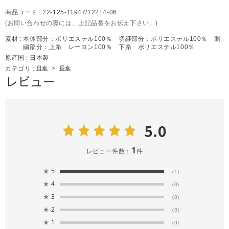
商品コード :
22-125-11947/12214-06
(お問い合わせの際には、上記品番をお伝え下さい。)
素材 :
本体部分：ポリエステル100％ 切継部分：ポリエステル100％ 刺
繍部分：上糸 レーヨン100％ 下糸 ポリエステル100％
原産国 :
日本製
カテゴリ :
日傘
>
長傘
レビュー
5.0
1
レビュー件数：
件
★
5
(1)
★
4
(0)
★
3
(0)
★
2
(0)
★
1
(0)