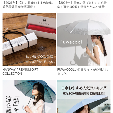
【2026年】涼しい日傘おすすめ特集。
【2026年】日傘の選び方おすすめ特
遮熱最強日傘徹底調査！
集！遮光100%や折りたたみや軽量
HANWAY PREMIUM GIFT
FUWACOOLの特設サイトが公開され
COLLECTION
ました。