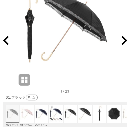
1
23
/
01.ブラック
F
: △
01.ブラック
03.ペールピンク
04.ネイビーブルー