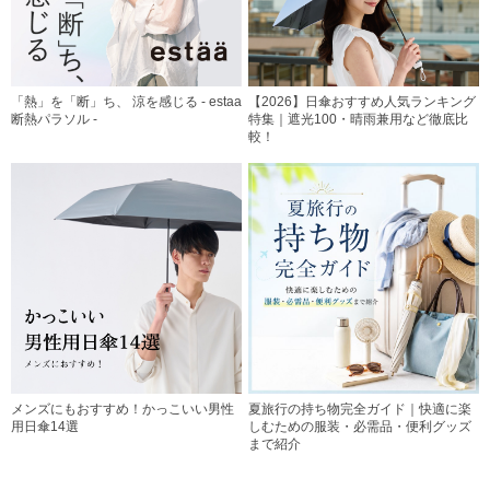
「熱」を「断」ち、 涼を感じる - estaa
【2026】日傘おすすめ人気ランキング
断熱パラソル -
特集｜遮光100・晴雨兼用など徹底比
較！
メンズにもおすすめ！かっこいい男性
夏旅行の持ち物完全ガイド｜快適に楽
用日傘14選
しむための服装・必需品・便利グッズ
まで紹介