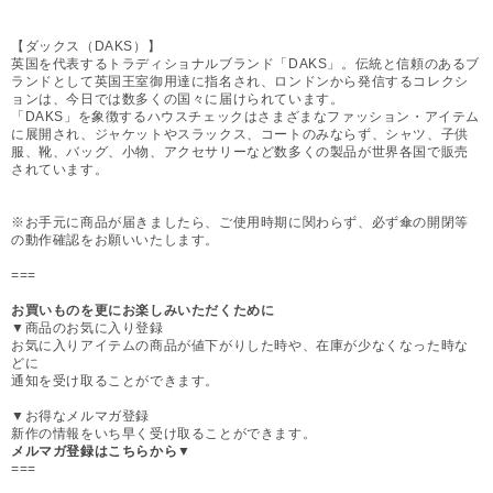
【ダックス（DAKS）】
英国を代表するトラディショナルブランド「DAKS」。伝統と信頼のあるブ
ランドとして英国王室御用達に指名され、ロンドンから発信するコレクシ
ョンは、今日では数多くの国々に届けられています。
「DAKS」を象徴するハウスチェックはさまざまなファッション・アイテム
に展開され、ジャケットやスラックス、コートのみならず、シャツ、子供
服、靴、バッグ、小物、アクセサリーなど数多くの製品が世界各国で販売
されています。
※お手元に商品が届きましたら、ご使用時期に関わらず、必ず傘の開閉等
の動作確認をお願いいたします。
===
お買いものを更にお楽しみいただくために
▼商品のお気に入り登録
お気に入りアイテムの商品が値下がりした時や、在庫が少なくなった時な
どに
通知を受け取ることができます。
▼お得なメルマガ登録
新作の情報をいち早く受け取ることができます。
メルマガ登録はこちらから▼
===