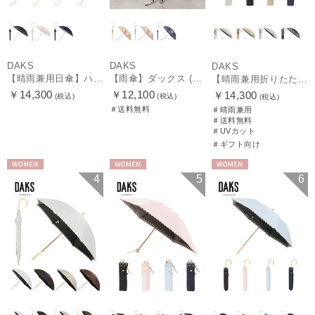
DAKS
DAKS
DAKS
【晴雨兼用日傘】ハウスチェック×オーガンジーレース 遮光率99.99％以上 UV99%以上 軽量 日本製
【雨傘】ダックス (DAKS) ダックスベア サテン
【晴雨兼用折りたたみ日傘】ダックス（DAKS）街並み 遮光100％ UV100％ 軽量 日本製
￥14,300
￥12,100
￥14,300
(税込)
(税込)
(税込)
＃送料無料
＃晴雨兼用
＃送料無料
＃UVカット
＃ギフト向け
WOMEN
WOMEN
WOMEN
4
5
6