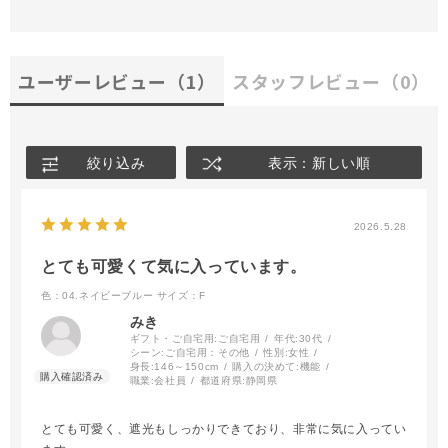
ユーザーレビュー
（1）
スタッフレビュー
（0）
絞り込み
表示：新しい順
2026.5.28
とても可愛くて気に入っています。
色：04.ネイビーブルー
サイズ：F
みき
ギフト・ご自宅用:
ご自宅用
年代:
30代
シーン:
ご自宅用：その他
性別:
女性
身長:
146～150cm
購入の決めて:
機能
職業:
会社員
都道府県:
静岡県
とても可愛く、遮光もしっかりできており、非常に気に入ってい