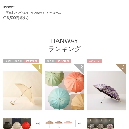
HANWAY
【雨傘】ハンウェイ (HANWAY) PジャカードHDots 楽折 日本製
¥16,500円(税込)
HANWAY
ランキング
予約
再入荷
WOMEN
再入荷
WOMEN
WOMEN
1
2
3
+4
+4