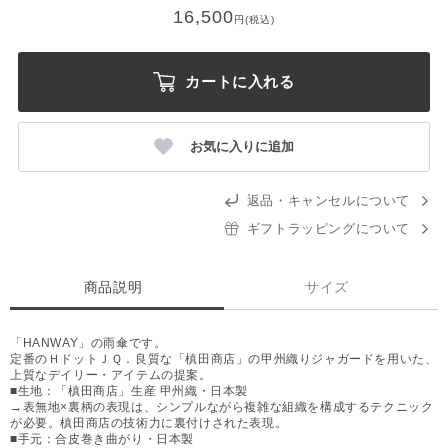
16,500
円(税込)
カートに入れる
お気に入りに追加
返品・キャンセルについて
ギフトラッピングについて
商品説明
サイズ
「HANWAY」の雨傘です。
定番のＨドットＪＱ．良質な「槙田商店」の甲州織りジャガードを用いた、
上質なデイリー・アイテムの提案。
■生地：「槙田商店」生産 甲州織・日本製
→表無地×裏柄の表現は、シンプルながら複雑な組織を構成するテクニック
が必要。槙田商店の技術力に裏付けされた表現。
■手元：合皮巻き曲がり・日本製