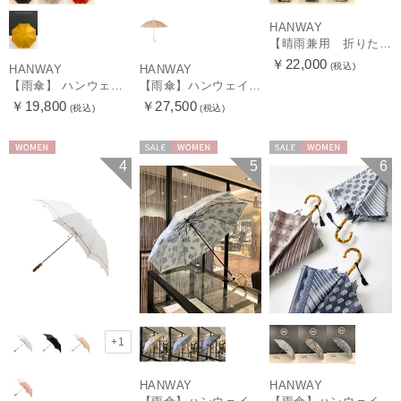
HANWAY
【晴雨兼用 折りたたみ日傘】ハンウェイ（ＨＡＮＷＡＹ）Vestido de frida（べスティード・デ・フリーダ）
￥22,000
(税込)
HANWAY
HANWAY
【雨傘】 ハンウェイ （HANWAY） Couturier クチュリエ 長傘 日本製
【雨傘】ハンウェイ （HANWAY ）真田耳（サナダミミ）長傘 日本製 カーボン骨
￥19,800
￥27,500
(税込)
(税込)
WOMEN
セール
WOMEN
セール
WOMEN
4
5
6
+1
HANWAY
HANWAY