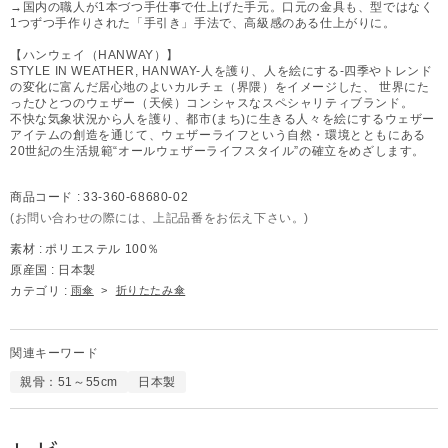
→国内の職人が1本づつ手仕事で仕上げた手元。口元の金具も、型ではなく
1つずつ手作りされた「手引き」手法で、高級感のある仕上がりに。
【ハンウェイ（HANWAY）】
STYLE IN WEATHER, HANWAY-人を護り、人を絵にする-四季やトレンド
の変化に富んだ居心地のよいカルチェ（界隈）をイメージした、 世界にた
ったひとつのウェザー（天候）コンシャスなスペシャリティブランド。
不快な気象状況から人を護り、都市(まち)に生きる人々を絵にするウェザー
アイテムの創造を通じて、ウェザーライフという自然・環境とともにある
20世紀の生活規範“オールウェザーライフスタイル”の確立をめざします。
商品コード :
33-360-68680-02
(お問い合わせの際には、上記品番をお伝え下さい。)
素材 :
ポリエステル 100％
原産国 :
日本製
カテゴリ :
雨傘
>
折りたたみ傘
関連キーワード
親骨：51～55cm
日本製