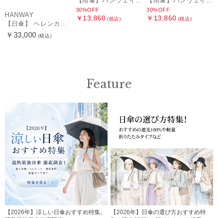
【雨傘】ハンウェイ (HANWAY) Lily CJ（リリー・シー・ジェー） 日本製 親骨：51～55cm
【雨傘】ハンウェイ (HANWAY) Pカットジャカード Dot & Stripe mix CJ ドット・アンド・ストライプ・シー・ジェー ショート長傘 日本製
30%OFF
30%OFF
HANWAY
￥13,860
￥13,860
(税込)
(税込)
【日傘】 ヘレンカミンスキー（HELEN KAMINSKI） X ハンウェイ (HANWAY) コラボ プロヴァンスタイプ 麻無地 ラフィアコード 折りたたみ傘 曲がり手元 純パラソル
￥33,000
(税込)
Feature
【2026年】涼しい日傘おすすめ特集。
【2026年】日傘の選び方おすすめ特