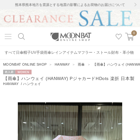
熊本県熊本地方を震源とする地震の影響によるお荷物のお届けについて
0
すべて
日傘
帽子
UV手袋
雨傘
レインアイテム
マフラー・ストール
財布・革小物
MOONBAT ONLINE SHOP
＞
HANWAY
＞
雨傘
＞
【雨傘】ハンウェイ (HANWAY
再入荷
WOMEN
【雨傘】ハンウェイ (HANWAY) PジャカードHDots 楽折 日本製
HANWAY
/
ハンウェイ
18