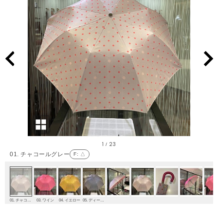
1
23
/
01. チャコールグレー
F
: △
01. チャコールグレー
03. ワイン
04. イエロー
05. ディープブルー