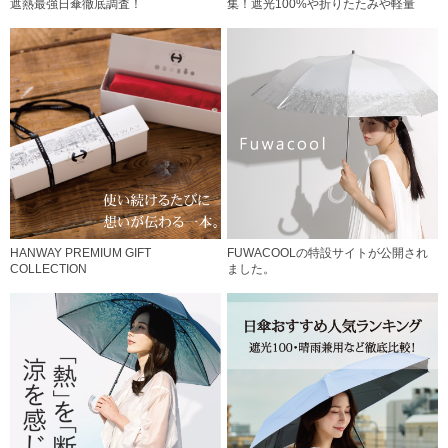
遮熱最強日傘徹底調査！
集！遮光100%や折りたたみや軽量
HANWAY PREMIUM GIFT
FUWACOOLの特設サイトが公開され
COLLECTION
ました。