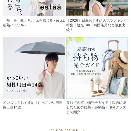
「熱」を「断」ち、 涼を感じる - estaa
【2026】日傘おすすめ人気ランキング
断熱パラソル -
特集｜遮光100・晴雨兼用など徹底比
較！
メンズにもおすすめ！かっこいい男性
夏旅行の持ち物完全ガイド｜快適に楽
用日傘14選
しむための服装・必需品・便利グッズ
まで紹介
VIEW MORE