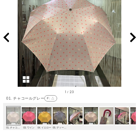
1
23
/
01. チャコールグレー
F
: △
01. チャコールグレー
03. ワイン
04. イエロー
05. ディープブルー