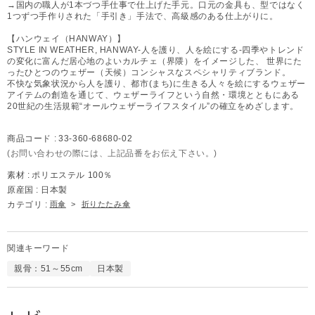
→国内の職人が1本づつ手仕事で仕上げた手元。口元の金具も、型ではなく
1つずつ手作りされた「手引き」手法で、高級感のある仕上がりに。
【ハンウェイ（HANWAY）】
STYLE IN WEATHER, HANWAY-人を護り、人を絵にする-四季やトレンド
の変化に富んだ居心地のよいカルチェ（界隈）をイメージした、 世界にた
ったひとつのウェザー（天候）コンシャスなスペシャリティブランド。
不快な気象状況から人を護り、都市(まち)に生きる人々を絵にするウェザー
アイテムの創造を通じて、ウェザーライフという自然・環境とともにある
20世紀の生活規範“オールウェザーライフスタイル”の確立をめざします。
商品コード :
33-360-68680-02
(お問い合わせの際には、上記品番をお伝え下さい。)
素材 :
ポリエステル 100％
原産国 :
日本製
カテゴリ :
雨傘
>
折りたたみ傘
関連キーワード
親骨：51～55cm
日本製