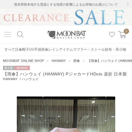
熊本県熊本地方を震源とする地震の影響によるお荷物のお届けについて
0
すべて
日傘
帽子
UV手袋
雨傘
レインアイテム
マフラー・ストール
財布・革小物
MOONBAT ONLINE SHOP
＞
HANWAY
＞
雨傘
＞
【雨傘】ハンウェイ (HANWAY
再入荷
WOMEN
【雨傘】ハンウェイ (HANWAY) PジャカードHDots 楽折 日本製
HANWAY
/
ハンウェイ
18