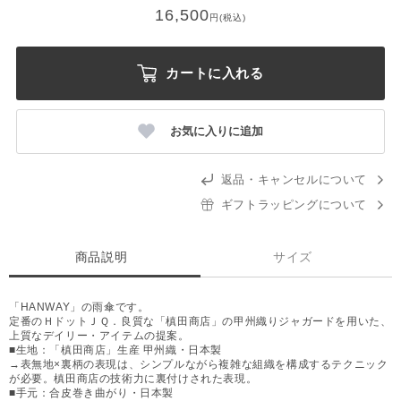
16,500
円(税込)
カートに入れる
お気に入りに追加
返品・キャンセルについて
ギフトラッピングについて
商品説明
サイズ
「HANWAY」の雨傘です。
定番のＨドットＪＱ．良質な「槙田商店」の甲州織りジャガードを用いた、
上質なデイリー・アイテムの提案。
■生地：「槙田商店」生産 甲州織・日本製
→表無地×裏柄の表現は、シンプルながら複雑な組織を構成するテクニック
が必要。槙田商店の技術力に裏付けされた表現。
■手元：合皮巻き曲がり・日本製