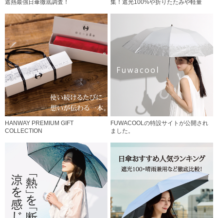
遮熱最強日傘徹底調査！
集！遮光100%や折りたたみや軽量
HANWAY PREMIUM GIFT
FUWACOOLの特設サイトが公開され
COLLECTION
ました。