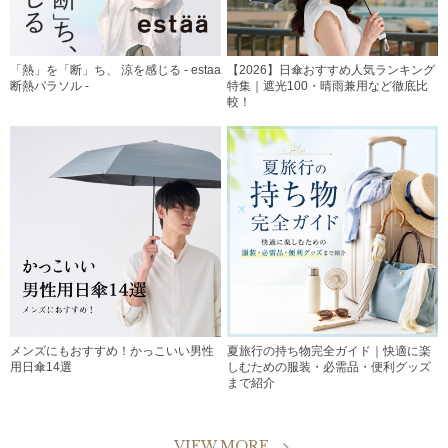
「熱」を「断」ち、 涼を感じる - estaa
【2026】日傘おすすめ人気ランキング
断熱パラソル -
特集｜遮光100・晴雨兼用など徹底比
較！
メンズにもおすすめ！かっこいい男性
夏旅行の持ち物完全ガイド｜快適に楽
用日傘14選
しむための服装・必需品・便利グッズ
まで紹介
VIEW MORE