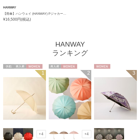
HANWAY
【雨傘】ハンウェイ (HANWAY) PジャカードHDots 楽折 日本製
¥16,500円(税込)
HANWAY
ランキング
予約
再入荷
WOMEN
再入荷
WOMEN
WOMEN
1
2
3
+4
+4