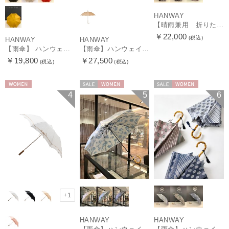
HANWAY
【晴雨兼用 折りたたみ日傘】ハンウェイ（ＨＡＮＷＡＹ）Vestido de frida（べスティード・デ・フリーダ）
￥22,000
(税込)
HANWAY
HANWAY
【雨傘】 ハンウェイ （HANWAY） Couturier クチュリエ 長傘 日本製
【雨傘】ハンウェイ （HANWAY ）真田耳（サナダミミ）長傘 日本製 カーボン骨
￥19,800
￥27,500
(税込)
(税込)
WOMEN
セール
WOMEN
セール
WOMEN
4
5
6
+1
HANWAY
HANWAY