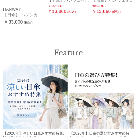
【雨傘】ハンウェイ (HANWAY) Lily CJ（リリー・シー・ジェー） 日本製 親骨：51～55cm
【雨傘】ハンウェイ (HANWAY) Pカットジャカード Dot & Stripe mix CJ ドット・アンド・ストライプ・シー・ジェー ショート長傘 日本製
30%OFF
30%OFF
HANWAY
￥13,860
￥13,860
(税込)
(税込)
【日傘】 ヘレンカミンスキー（HELEN KAMINSKI） X ハンウェイ (HANWAY) コラボ プロヴァンスタイプ 麻無地 ラフィアコード 折りたたみ傘 曲がり手元 純パラソル
￥33,000
(税込)
Feature
【2026年】涼しい日傘おすすめ特集。
【2026年】日傘の選び方おすすめ特