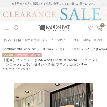
熊本県熊本地方を震源とする地震の影響によるお荷物のお届けについて
0
すべて
日傘
帽子
UV手袋
雨傘
レインアイテム
マフラー・ストール
財布・革小物
MOONBAT ONLINE SHOP
＞
HANWAY
＞
雨傘
＞
【雨傘】ハンウェイ (HANWAY
送料無料
ギフト向
WOMEN
【雨傘】ハンウェイ (HANWAY) Dieffe Kinloch(ディエッフェ・
け
キンロック) コラボ 折りたたみ傘 フラメンコダンサー
HANWAY
/
ハンウェイ
4