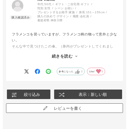
年代:
50代
ギフト・ご自宅用:
ギフト
性別:
女性
シーン:
お祝い
プレゼントするお相手:
家族
身長:
151～155cm
購入の決めて:
デザイン
職業:
会社員
都道府県:
神奈川県
フラメンコを習っていますが、フラメンコ柄の物って意外と少な
い。
そんな中で見つけたこの傘。（身内がプレゼントしてくれまし
た）
続きを読む
品質は間違いのない安心感ですし、踊り仲間からも羨ましがられ
ています。
参考になった
2
Like!
2
絞り込み
表示：新しい順
レビューを書く