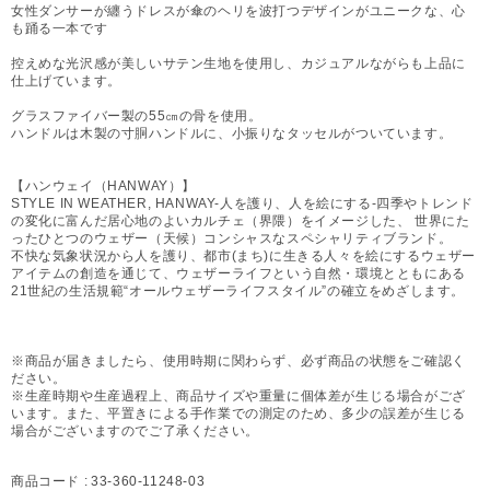
女性ダンサーが纏うドレスが傘のヘリを波打つデザインがユニークな、心
も踊る一本です
控えめな光沢感が美しいサテン生地を使用し、カジュアルながらも上品に
仕上げています。
グラスファイバー製の55㎝の骨を使用。
ハンドルは木製の寸胴ハンドルに、小振りなタッセルがついています。
【ハンウェイ（HANWAY）】
STYLE IN WEATHER, HANWAY-人を護り、人を絵にする-四季やトレンド
の変化に富んだ居心地のよいカルチェ（界隈）をイメージした、 世界にた
ったひとつのウェザー（天候）コンシャスなスペシャリティブランド。
不快な気象状況から人を護り、都市(まち)に生きる人々を絵にするウェザー
アイテムの創造を通じて、ウェザーライフという自然・環境とともにある
21世紀の生活規範“オールウェザーライフスタイル”の確立をめざします。
※商品が届きましたら、使用時期に関わらず、必ず商品の状態をご確認く
ださい。
※生産時期や生産過程上、商品サイズや重量に個体差が生じる場合がござ
います。また、平置きによる手作業での測定のため、多少の誤差が生じる
場合がございますのでご了承ください。
商品コード :
33-360-11248-03