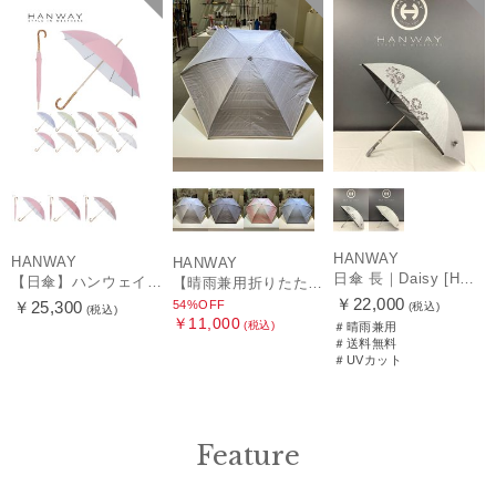
HANWAY
HANWAY
HANWAY
日傘 長｜Daisy [HANWAY]
【日傘】ハンウェイ (HANWAY) Pシエスタ 白ラミネート ナチュラルカラー 長傘 オールウェザー 遮光 竹手元 晴雨兼用 UV 日本製
【晴雨兼用折りたたみ日傘】ハンウェイ (HANWAY) Socal Gir（ソーカル・ガール） 暑さ対策、紫外線対策、親骨：～50cm 雨の日OK 遮光 UV 晴雨兼用
￥22,000
54%OFF
￥25,300
(税込)
(税込)
￥11,000
(税込)
＃晴雨兼用
＃送料無料
＃UVカット
Feature