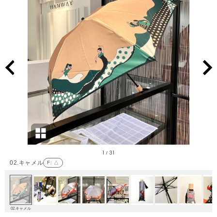
1
31
/
02.キャメル
F
: △
02.キャメル