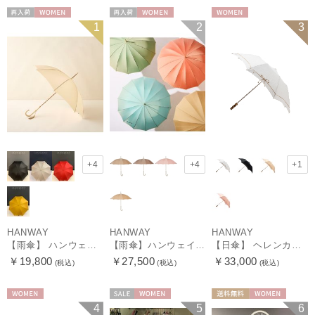
再入荷
WOMEN
再入荷
WOMEN
WOMEN
1
2
3
+4
+4
+1
HANWAY
HANWAY
HANWAY
【雨傘】 ハンウェイ （HANWAY） Couturier クチュリエ 長傘 日本製
【雨傘】ハンウェイ （HANWAY ）真田耳（サナダミミ）長傘 日本製 カーボン骨
【日傘】 ヘレンカミンスキー（HELEN KAMINSKI） X ハンウェイ (HANWAY) コラボ プロヴァンスタイプ 麻無地 ラフィアコード 折りたたみ傘 曲がり手元 純パラソル
￥19,800
￥27,500
￥33,000
(税込)
(税込)
(税込)
WOMEN
セール
WOMEN
送料無料
WOMEN
4
5
6