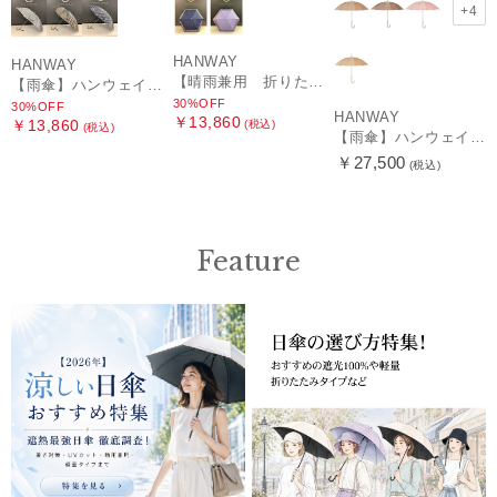
+4
HANWAY
HANWAY
【晴雨兼用 折りたたみ日傘】ハンウェイ（ＨＡＮＷＡＹ）HW street（ハンウェイ・ストリート）
【雨傘】ハンウェイ (HANWAY) Pカットジャカード Dot & Stripe mix CJ ドット・アンド・ストライプ・シー・ジェー ショート長傘 日本製
30%OFF
30%OFF
HANWAY
￥13,860
￥13,860
(税込)
(税込)
【雨傘】ハンウェイ （HANWAY ）真田耳（サナダミミ）長傘 日本製 カーボン骨
￥27,500
(税込)
Feature