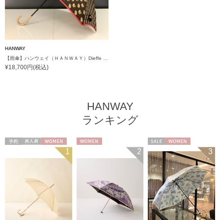
HANWAY
【雨傘】ハンウェイ（ＨＡＮＷＡＹ）Dieffe Kinloch（ディエッフェ・キンロック）コラボ Squirrel ao（スクアール・エーオー）
¥18,700円(税込)
HANWAY
ランキング
予約
再入荷
WOMEN
WOMEN
セール
WOMEN
1
2
3