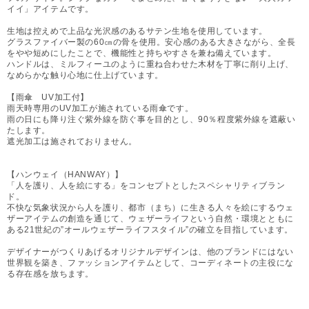
イイ」アイテムです。
生地は控えめで上品な光沢感のあるサテン生地を使用しています。
グラスファイバー製の60㎝の骨を使用。安心感のある大きさながら、全長
をやや短めにしたことで、機能性と持ちやすさを兼ね備えています。
ハンドルは、ミルフィーユのように重ね合わせた木材を丁寧に削り上げ、
なめらかな触り心地に仕上げています。
【雨傘 UV加工付】
雨天時専用のUV加工が施されている雨傘です。
雨の日にも降り注ぐ紫外線を防ぐ事を目的とし、90％程度紫外線を遮蔽い
たします。
遮光加工は施されておりません。
【ハンウェイ（HANWAY）】
「人を護り、人を絵にする」をコンセプトとしたスペシャリティブラン
ド。
不快な気象状況から人を護り、都市（まち）に生きる人々を絵にするウェ
ザーアイテムの創造を通じて、ウェザーライフという自然・環境とともに
ある21世紀の”オールウェザーライフスタイル”の確立を目指しています。
デザイナーがつくりあげるオリジナルデザインは、他のブランドにはない
世界観を築き、ファッションアイテムとして、コーディネートの主役にな
る存在感を放ちます。