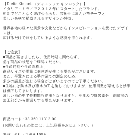
【Dieffe Kinlock （ディエッフェ キンロック）】
イタリア・ミラノで２０１３年にスタートしたブランド。
斬新でどことなく遊び心もあり、芸術性に富んだモチーフと
美しい色柄で構成されるデザインが特徴。
世界各地の様々な風景や文化などからインスピレーションを受けたデザイ
ンは、
広げるだけで旅をしているような感覚を得られます。
【ご注意】
■商品が届きましたら、使用時期に関わらず、
必ず商品の状態をご確認ください。
■生産時期や生産過程上、
商品サイズや重量に個体差が生じる場合がございます。
また、平置きによる手作業での測定のため、
多少の誤差が生じる場合がございますのでご了承ください。
■生地には防水及び撥水加工を施しておりますが、使用回数が増えると効果
は低下してまいります。
激しい雨の中で長時間誤使用となりますと、生地及び縫製部分、刺繍等の
加工部分から雨漏りする場合があります。
商品コード :
33-360-11312-00
(お問い合わせの際には、上記品番をお伝え下さい。)
素材 :
ポリエステル100％