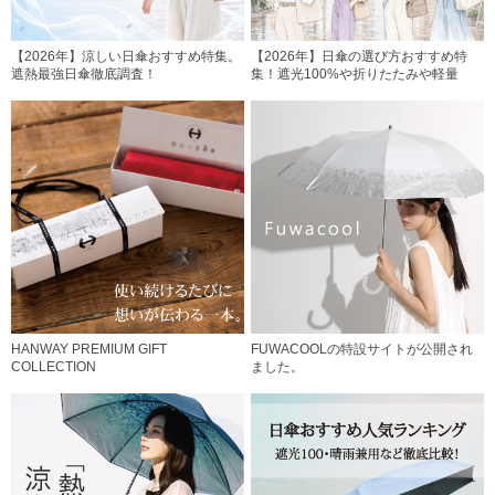
【2026年】涼しい日傘おすすめ特集。
【2026年】日傘の選び方おすすめ特
遮熱最強日傘徹底調査！
集！遮光100%や折りたたみや軽量
HANWAY PREMIUM GIFT
FUWACOOLの特設サイトが公開され
COLLECTION
ました。