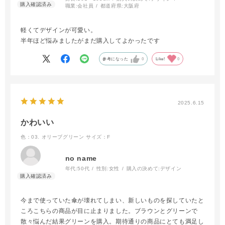
職業:
会社員
都道府県:
大阪府
軽くてデザインが可愛い。
半年ほど悩みましたがまだ購入してよかったです
参考になった
0
Like!
0
2025.6.15
かわいい
色：03. オリーブグリーン
サイズ：F
no name
年代:
50代
性別:
女性
購入の決めて:
デザイン
今まで使っていた傘が壊れてしまい、新しいものを探していたと
ころこちらの商品が目に止まりました。ブラウンとグリーンで
散々悩んだ結果グリーンを購入。期待通りの商品にとても満足し