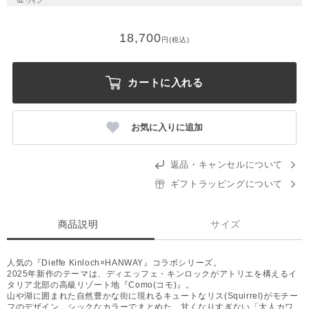
02. ワイン
18,700
円(税込)
カートに入れる
お気に入りに追加
返品・キャンセルについて
ギフトラッピングについて
商品説明
サイズ
人気の『Dieffe Kinloch×HANWAY』コラボシリーズ。
2025年新作のテーマは、ディエッフェ・キンロックがアトリエを構えるイ
タリア北部の高級リゾート地『Como(コモ)』。
山や湖に囲まれた自然豊かな街に現れるキュートなリス(Squirrel)がモチー
フのデザイン。シックなカラーでまとめた、甘くなりすぎない「大人カワ