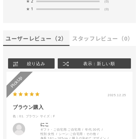
★
2
(0)
★
1
(0)
ユーザーレビュー
（2）
スタッフレビュー
（0）
絞り込み
表示：新しい順
2025.12.25
ブラウン購入
色：01. ブラウン
サイズ：F
にこ
ギフト・ご自宅用:
ご自宅用
年代:
30代
性別:
女性
シーン:
ご自宅用：その他
身長:
161～165cm
購入の決めて:
デザイン