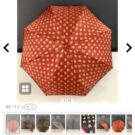
1
17
/
02. ワイン
F
: △