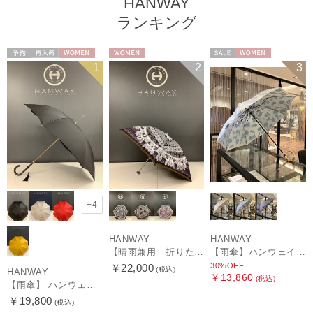
HANWAY
ランキング
予約
再入荷
WOMEN
WOMEN
セール
WOMEN
1
2
3
+4
HANWAY
HANWAY
【晴雨兼用 折りたたみ日傘】ハンウェイ（ＨＡＮＷＡＹ）Vestido de frida（べスティード・デ・フリーダ）
【雨傘】ハンウェイ (HANWAY) Lily CJ（リリー・シー・ジェー） 日本製 親骨：51～55cm
30%OFF
￥22,000
(税込)
HANWAY
￥13,860
(税込)
【雨傘】 ハンウェイ （HANWAY） Couturier クチュリエ 長傘 日本製
￥19,800
(税込)