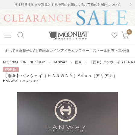
熊本県熊本地方を震源とする地震の影響によるお荷物のお届けについて
0
すべて
日傘
帽子
UV手袋
雨傘
レインアイテム
マフラー・ストール
財布・革小物
MOONBAT ONLINE SHOP
＞
HANWAY
＞
雨傘
＞
【雨傘】ハンウェイ（ＨＡＮＷ
WOMEN
【雨傘】ハンウェイ（ＨＡＮＷＡＹ）Ariana（アリアナ）
HANWAY
/
ハンウェイ
11