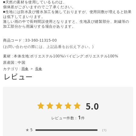
■天然の素材を使用しているものは、
個体差がございますのでご了承ください。
■生地には防水及び撥水加工を施しておりますが、使用回数が増えると効果
は低下してまいります。
激しい雨の中で長時間誤使用となりますと、生地及び縫製部分、刺繍等の
加工部分から雨漏りする場合があります。
商品コード :
33-360-11315-00
(お問い合わせの際には、上記品番をお伝え下さい。)
素材 :
本体生地:ポリエステル100%/パイピング:ポリエステル100%
原産国 :
中国
カテゴリ :
雨傘
>
長傘
レビュー
5.0
1
レビュー件数：
件
★
5
(1)