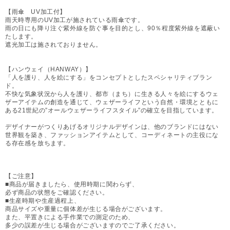
【雨傘 UV加工付】
雨天時専用のUV加工が施されている雨傘です。
雨の日にも降り注ぐ紫外線を防ぐ事を目的とし、90％程度紫外線を遮蔽い
たします。
遮光加工は施されておりません。
【ハンウェイ（HANWAY）】
「人を護り、人を絵にする」をコンセプトとしたスペシャリティブラン
ド。
不快な気象状況から人を護り、都市（まち）に生きる人々を絵にするウェ
ザーアイテムの創造を通じて、ウェザーライフという自然・環境とともに
ある21世紀の”オールウェザーライフスタイル”の確立を目指しています。
デザイナーがつくりあげるオリジナルデザインは、他のブランドにはない
世界観を築き、ファッションアイテムとして、コーディネートの主役にな
る存在感を放ちます。
【ご注意】
■商品が届きましたら、使用時期に関わらず、
必ず商品の状態をご確認ください。
■生産時期や生産過程上、
商品サイズや重量に個体差が生じる場合がございます。
また、平置きによる手作業での測定のため、
多少の誤差が生じる場合がございますのでご了承ください。