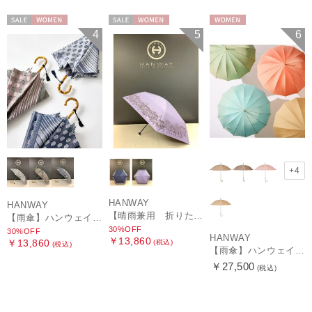
セール
WOMEN
セール
WOMEN
WOMEN
4
5
6
+4
HANWAY
HANWAY
【晴雨兼用 折りたたみ日傘】ハンウェイ（ＨＡＮＷＡＹ）HW street（ハンウェイ・ストリート）
【雨傘】ハンウェイ (HANWAY) Pカットジャカード Dot & Stripe mix CJ ドット・アンド・ストライプ・シー・ジェー ショート長傘 日本製
30%OFF
30%OFF
HANWAY
￥13,860
￥13,860
(税込)
(税込)
【雨傘】ハンウェイ （HANWAY ）真田耳（サナダミミ）長傘 日本製 カーボン骨
￥27,500
(税込)