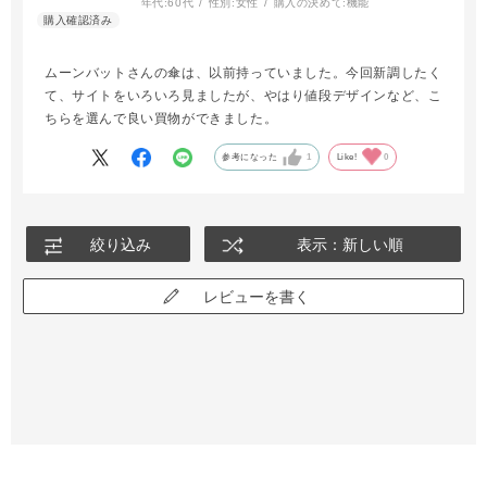
年代:
60代
性別:
女性
購入の決めて:
機能
ムーンバットさんの傘は、以前持っていました。今回新調したく
て、サイトをいろいろ見ましたが、やはり値段デザインなど、こ
ちらを選んで良い買物ができました。
参考になった
1
Like!
0
絞り込み
表示：新しい順
レビューを書く