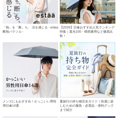
「熱」を「断」ち、 涼を感じる - estaa
【2026】日傘おすすめ人気ランキング
断熱パラソル -
特集｜遮光100・晴雨兼用など徹底比
較！
メンズにもおすすめ！かっこいい男性
夏旅行の持ち物完全ガイド｜快適に楽
用日傘14選
しむための服装・必需品・便利グッズ
まで紹介