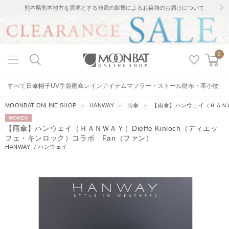
熊本県熊本地方を震源とする地震の影響によるお荷物のお届けについて
0
すべて
日傘
帽子
UV手袋
雨傘
レインアイテム
マフラー・ストール
財布・革小物
MOONBAT ONLINE SHOP
＞
HANWAY
＞
雨傘
＞
【雨傘】ハンウェイ（ＨＡＮＷＡ
WOMEN
【雨傘】ハンウェイ（ＨＡＮＷＡＹ）Dieffe Kinloch（ディエッ
フェ・キンロック）コラボ Fan（ファン）
HANWAY
/
ハンウェイ
4