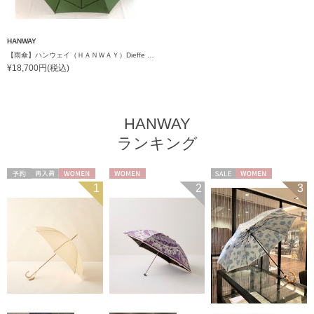
HANWAY
【雨傘】ハンウェイ（ＨＡＮＷＡＹ）Dieffe Kinloch（ディエッフェ・キンロック）コラボ Fan（ファン）
¥18,700円(税込)
HANWAY
ランキング
予約
再入荷
WOMEN
WOMEN
セール
WOMEN
1
2
3