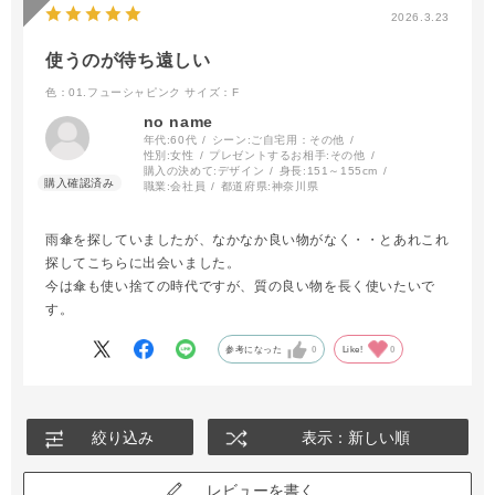
2026.3.23
使うのが待ち遠しい
色：01.フューシャピンク
サイズ：F
no name
年代:
60代
シーン:
ご自宅用：その他
性別:
女性
プレゼントするお相手:
その他
購入の決めて:
デザイン
身長:
151～155cm
職業:
会社員
都道府県:
神奈川県
雨傘を探していましたが、なかなか良い物がなく・・とあれこれ
探してこちらに出会いました。
今は傘も使い捨ての時代ですが、質の良い物を長く使いたいで
す。
参考になった
0
Like!
0
絞り込み
表示：新しい順
レビューを書く