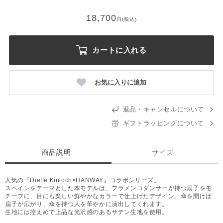
18,700
円(税込)
カートに入れる
お気に入りに追加
返品・キャンセルについて
ギフトラッピングについて
商品説明
サイズ
人気の『Dieffe Kinloch×HANWAY』コラボシリーズ。
スペインをテーマとした本モデルは、フラメンコダンサーが持つ扇子をモ
チーフに、目にも楽しい鮮やかなカラーで仕上げたデザイン。傘を開けば
扇子が広がり、傘を持つ人を華やかに演出してくれます。
生地には控えめで上品な光沢感のあるサテン生地を使用。