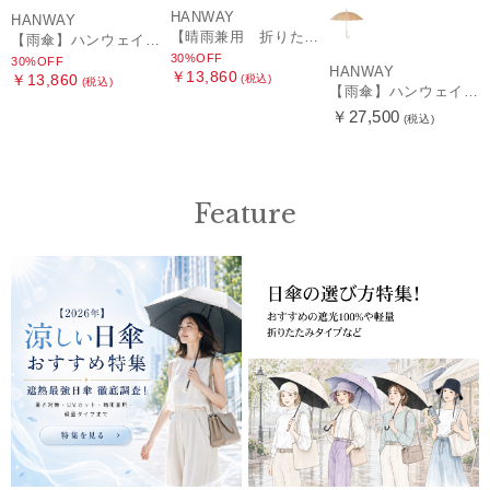
HANWAY
HANWAY
【晴雨兼用 折りたたみ日傘】ハンウェイ（ＨＡＮＷＡＹ）HW street（ハンウェイ・ストリート）
【雨傘】ハンウェイ (HANWAY) Pカットジャカード Dot & Stripe mix CJ ドット・アンド・ストライプ・シー・ジェー ショート長傘 日本製
30%OFF
30%OFF
HANWAY
￥13,860
￥13,860
(税込)
(税込)
【雨傘】ハンウェイ （HANWAY ）真田耳（サナダミミ）長傘 日本製 カーボン骨
￥27,500
(税込)
Feature