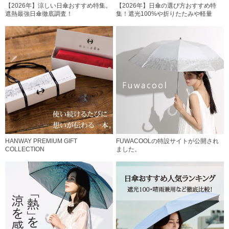
【2026年】涼しい日傘おすすめ特集。
【2026年】日傘の選び方おすすめ特
遮熱最強日傘徹底調査！
集！遮光100%や折りたたみや軽量
HANWAY PREMIUM GIFT
FUWACOOLの特設サイトが公開され
COLLECTION
ました。