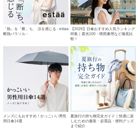
「熱」を「断」ち、 涼を感じる - estaa
【2026】日傘おすすめ人気ランキング
断熱パラソル -
特集｜遮光100・晴雨兼用など徹底比
較！
メンズにもおすすめ！かっこいい男性
夏旅行の持ち物完全ガイド｜快適に楽
用日傘14選
しむための服装・必需品・便利グッズ
まで紹介