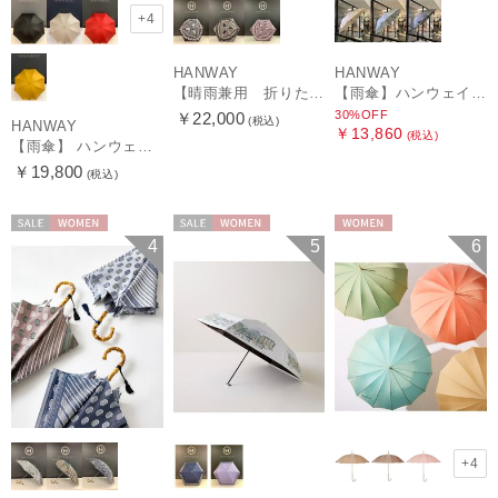
+4
HANWAY
HANWAY
【晴雨兼用 折りたたみ日傘】ハンウェイ（ＨＡＮＷＡＹ）Vestido de frida（べスティード・デ・フリーダ）
【雨傘】ハンウェイ (HANWAY) Lily CJ（リリー・シー・ジェー） 日本製 親骨：51～55cm
30%OFF
￥22,000
(税込)
HANWAY
￥13,860
(税込)
【雨傘】 ハンウェイ （HANWAY） Couturier クチュリエ 長傘 日本製
￥19,800
(税込)
セール
WOMEN
セール
WOMEN
WOMEN
4
5
6
+4