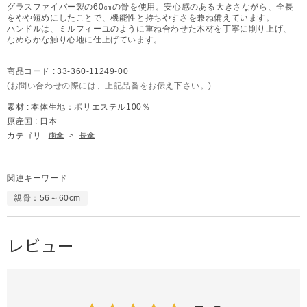
グラスファイバー製の60㎝の骨を使用。安心感のある大きさながら、全長
をやや短めにしたことで、機能性と持ちやすさを兼ね備えています。
ハンドルは、ミルフィーユのように重ね合わせた木材を丁寧に削り上げ、
なめらかな触り心地に仕上げています。
商品コード :
33-360-11249-00
(お問い合わせの際には、上記品番をお伝え下さい。)
素材 :
本体生地：ポリエステル100％
原産国 :
日本
カテゴリ :
雨傘
>
長傘
関連キーワード
親骨：56～60cm
レビュー