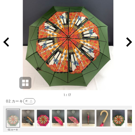
1
17
/
02.カーキ
F
: △
02.カーキ