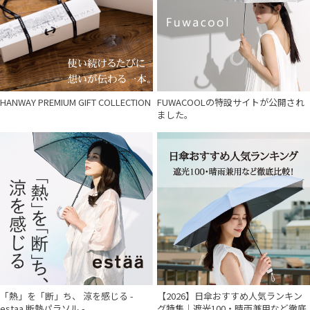
HANWAY PREMIUM GIFT COLLECTION
FUWACOOLの特設サイトが公開され
ました。
「熱」を「断」ち、 涼を感じる -
【2026】日傘おすすめ人気ランキン
estaa 断熱パラソル -
グ特集｜遮光100・晴雨兼用など徹底