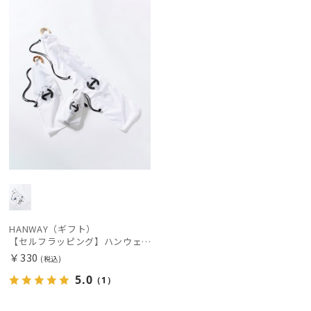
カテゴリー
価格の高い
順
価格の低い
ブランド
順
estaa
人気順
エスタ
売上点数順
Fuwacool®
フワクール®
お気に入り
順
HANWAY（ギフト）
ハンウェイギフト
OTHER BRAND
HANWAY（ギフト）
【セルフラッピング】ハンウェイ（HANWAY）専用 傘ギフト袋
アザーブランド
￥330
(税込)
PAUL&JOE ACCESSOIRES
5.0
（1）
ポールアンドジョー アクセソワ