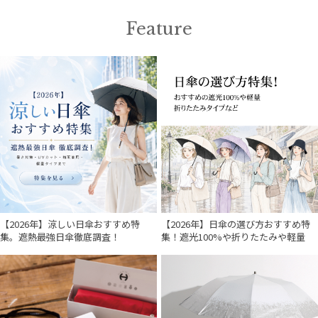
POLO RALPH LAUREN
ポロ ラルフ ローレン
Feature
カラー
価格・割引率
在庫表示
販売状況
【2026年】涼しい日傘おすすめ特
【2026年】日傘の選び方おすすめ特
入荷状況
集。遮熱最強日傘徹底調査！
集！遮光100%や折りたたみや軽量