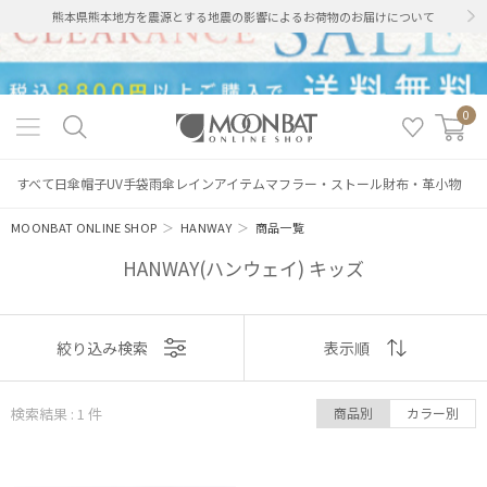
熊本県熊本地方を震源とする地震の影響によるお荷物のお届けについて
0
すべて
日傘
帽子
UV手袋
雨傘
レインアイテム
マフラー・ストール
財布・革小物
MOONBAT ONLINE SHOP
＞
HANWAY
＞
商品一覧
HANWAY(ハンウェイ) キッズ
絞り込み
表示
絞り込み検索
表示順
順
検索結果 : 1
件
商品別
カラー別
おすすめ
レディース
メンズ
キッズ
新着