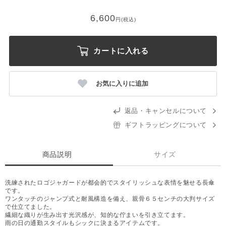
6,600
円(税込)
カートに入れる
お気に入りに追加
返品・キャンセルについて
ギフトラッピングについて
商品説明
サイズ
洗練されたロゴジャガードが都会的でスタイリッシュな表情を魅せる長傘
です。
ワンタッチのジャンプ式と耐風構造を備え、親骨６５センチの大判サイズ
で仕立てました。
繊細な織りが生み出す光沢感が、知的な佇まいを引き立てます。
雨の日の通勤スタイルもシックに決まるアイテムです。