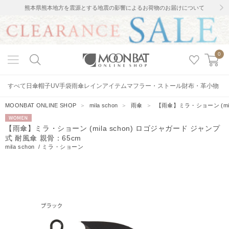
熊本県熊本地方を震源とする地震の影響によるお荷物のお届けについて
0
すべて
日傘
帽子
UV手袋
雨傘
レインアイテム
マフラー・ストール
財布・革小物
MOONBAT ONLINE SHOP
＞
mila schon
＞
雨傘
＞
【雨傘】ミラ・ショーン (mil
WOMEN
【雨傘】ミラ・ショーン (mila schon) ロゴジャガード ジャンプ
式 耐風傘 親骨：65cm
mila schon
/
ミラ・ショーン
7