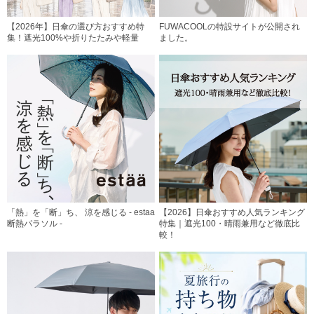
【2026年】日傘の選び方おすすめ特
FUWACOOLの特設サイトが公開され
集！遮光100%や折りたたみや軽量
ました。
「熱」を「断」ち、 涼を感じる - estaa
【2026】日傘おすすめ人気ランキング
断熱パラソル -
特集｜遮光100・晴雨兼用など徹底比
較！