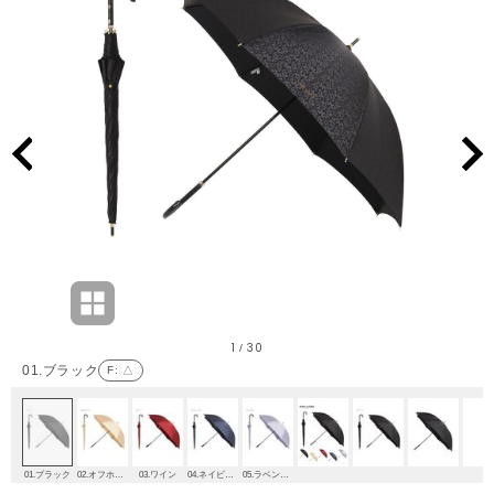
1
30
/
01.ブラック
F
: △
01.ブラック
02.オフホワイト
03.ワイン
04.ネイビーブルー
05.ラベンダー