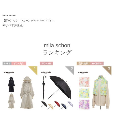
mila schon
【雨傘】ミラ・ショーン (mila schon) ロゴジャガード ジャンプ式 耐風傘 親骨：65cm
¥6,600円(税込)
mila schon
ランキング
セール
ギフト向け
WOMEN
送料無料
WOMEN
1
2
3
WOMEN