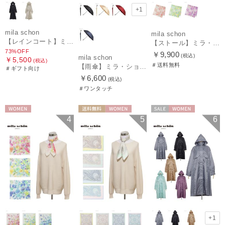
+1
mila schon
mila schon
【レインコート】ミラ・ショーン（mila schon）ステンカラーレインコート
【ストール】ミラ・ショーン (mila schon) シルクシフォンストール ウォーターフラワー 日本製
73%OFF
￥9,900
(税込)
mila schon
￥5,500
(税込)
＃送料無料
【雨傘】ミラ・ショーン (mila schon) ロゴジャガード ジャンプ式 耐風傘 親骨：65cm
＃ギフト向け
￥6,600
(税込)
＃ワンタッチ
WOMEN
送料無料
WOMEN
セール
WOMEN
4
5
6
+1