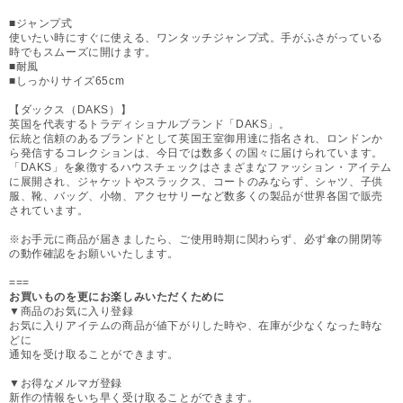
■ジャンプ式
使いたい時にすぐに使える、ワンタッチジャンプ式。手がふさがっている
時でもスムーズに開けます。
■耐風
■しっかりサイズ65cm
【ダックス（DAKS）】
英国を代表するトラディショナルブランド「DAKS」。
伝統と信頼のあるブランドとして英国王室御用達に指名され、ロンドンか
ら発信するコレクションは、今日では数多くの国々に届けられています。
「DAKS」を象徴するハウスチェックはさまざまなファッション・アイテム
に展開され、ジャケットやスラックス、コートのみならず、シャツ、子供
服、靴、バッグ、小物、アクセサリーなど数多くの製品が世界各国で販売
されています。
※お手元に商品が届きましたら、ご使用時期に関わらず、必ず傘の開閉等
の動作確認をお願いいたします。
===
お買いものを更にお楽しみいただくために
▼商品のお気に入り登録
お気に入りアイテムの商品が値下がりした時や、在庫が少なくなった時な
どに
通知を受け取ることができます。
▼お得なメルマガ登録
新作の情報をいち早く受け取ることができます。