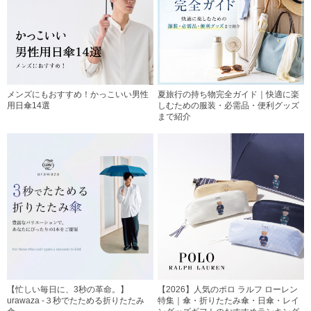
メンズにもおすすめ！かっこいい男性
夏旅行の持ち物完全ガイド｜快適に楽
用日傘14選
しむための服装・必需品・便利グッズ
まで紹介
【忙しい毎日に、3秒の革命。】
【2026】人気のポロ ラルフ ローレン
urawaza -３秒でたためる折りたたみ
特集｜傘・折りたたみ傘・日傘・レイ