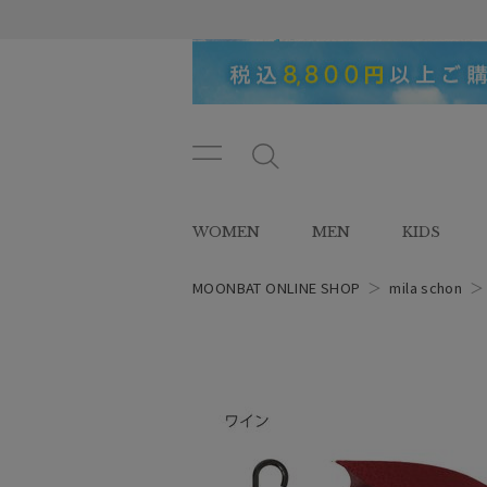
メニ
メ
ュー
ニ
ボタ
ュ
WOMEN
MEN
KIDS
ン
ー
ボ
タ
MOONBAT ONLINE SHOP
＞
mila schon
ン