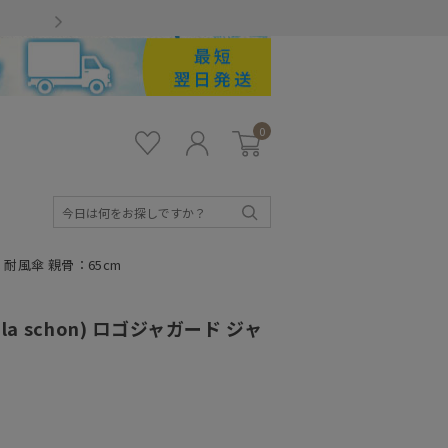
Gmailをお使いのお客様
0
お気
ロ
カー
に入
グ
ト
り
イ
ン
検
索
 耐風傘 親骨：65cm
a schon) ロゴジャガード ジャ