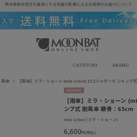
熊本県熊本地方を震源とする地震の影響によるお荷物のお届けについて
雨傘・日傘・マフラー・ストール・
帽子の通販｜MOONBAT ONLINE
SHOP（ムーンバットオンラインシ
CATEGORY
BRAND
ョップ）
＞
雨傘
＞
【雨傘】ミラ・ショーン (mila schon) ロゴジャガード ジャンプ式
WOMEN
【雨傘】ミラ・ショーン (mil
ンプ式 耐風傘 親骨：65cm
mila schon (ミラ・ショーン)
6,600
円(税込)