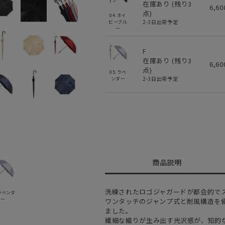
在庫あり (残り
3
6,6
点)
04.ネイ
2-3日出荷予定
ビーブル
ー
F
在庫あり (残り
3
6,6
点)
05.ラベ
2-3日出荷予定
ンダー
商品説明
洗練されたロゴジャガードが都会的で
.ラベンダ
ー
ワンタッチのジャンプ式と耐風構造を
ました。
繊細な織りが生み出す光沢感が、知的