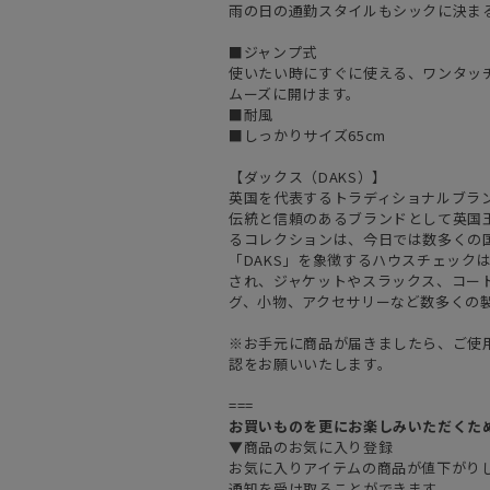
雨の日の通勤スタイルもシックに決ま
■ジャンプ式
使いたい時にすぐに使える、ワンタッ
ムーズに開けます。
■耐風
■しっかりサイズ65cm
【ダックス（DAKS）】
英国を代表するトラディショナルブラン
伝統と信頼のあるブランドとして英国
るコレクションは、今日では数多くの
「DAKS」を象徴するハウスチェック
され、ジャケットやスラックス、コー
グ、小物、アクセサリーなど数多くの
※お手元に商品が届きましたら、ご使
認をお願いいたします。
===
お買いものを更にお楽しみいただくた
▼商品のお気に入り登録
お気に入りアイテムの商品が値下がり
通知を受け取ることができます。