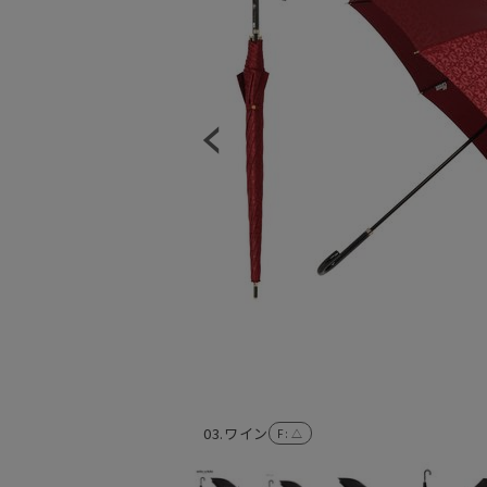
03.ワイン
F
: △