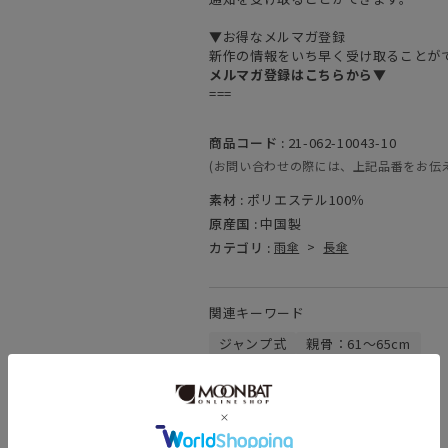
▼お得なメルマガ登録
新作の情報をいち早く受け取ることが
メルマガ登録はこちらから▼
===
商品コード :
21-062-10043-10
(お問い合わせの際には、上記品番をお伝
素材 :
ポリエステル100％
原産国 :
中国製
カテゴリ :
雨傘
>
長傘
関連キーワード
ジャンプ式
親骨：61～65cm