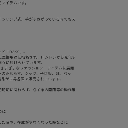
るアイテムです。
チジャンプ式。手がふさがっている時でもス
ド「DAKS」。
王室御用達に指名され、ロンドンから発信す
国々に届けられています。
はさまざまなファッション・アイテムに展開
トのみならず、シャツ、子供服、靴、バッ
製品が世界各国で販売されています。
用時期に関わらず、必ず傘の開閉等の動作確
めに
した時や、在庫が少なくなった時などに