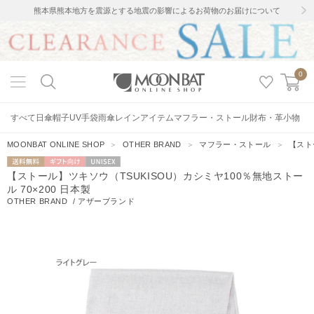
熊本県熊本地方を震源とする地震の影響によるお荷物のお届けについて
0
すべて
日傘
帽子
UV手袋
雨傘
レインアイテム
マフラー・ストール
財布・革小物
MOONBAT ONLINE SHOP
＞
OTHER BRAND
＞
マフラー・ストール
＞
【スト
送料無料
ギフト向
UNISEX
【ストール】ツキソウ（TSUKISOU）カシミヤ100％無地ストー
け
ル 70×200 日本製
OTHER BRAND
/
アザーブランド
11