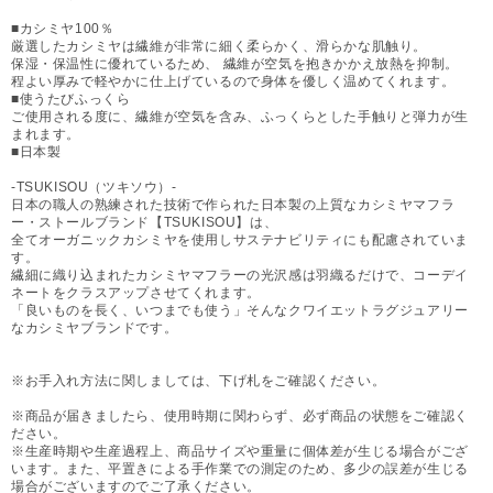
■カシミヤ100％
厳選したカシミヤは繊維が非常に細く柔らかく、滑らかな肌触り。
保湿・保温性に優れているため、 繊維が空気を抱きかかえ放熱を抑制。
程よい厚みで軽やかに仕上げているので身体を優しく温めてくれます。
■使うたびふっくら
ご使用される度に、繊維が空気を含み、ふっくらとした手触りと弾力が生
まれます。
■日本製
-TSUKISOU（ツキソウ）-
日本の職人の熟練された技術で作られた日本製の上質なカシミヤマフラ
ー・ストールブランド【TSUKISOU】は、
全てオーガニックカシミヤを使用しサステナビリティにも配慮されていま
す。
繊細に織り込まれたカシミヤマフラーの光沢感は羽織るだけで、コーデイ
ネートをクラスアップさせてくれます。
「良いものを長く、いつまでも使う」そんなクワイエットラグジュアリー
なカシミヤブランドです。
※お手入れ方法に関しましては、下げ札をご確認ください。
※商品が届きましたら、使用時期に関わらず、必ず商品の状態をご確認く
ださい。
※生産時期や生産過程上、商品サイズや重量に個体差が生じる場合がござ
います。また、平置きによる手作業での測定のため、多少の誤差が生じる
場合がございますのでご了承ください。