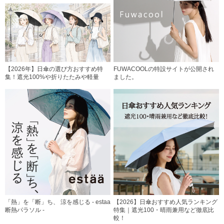
【2026年】日傘の選び方おすすめ特
FUWACOOLの特設サイトが公開され
集！遮光100%や折りたたみや軽量
ました。
「熱」を「断」ち、 涼を感じる - estaa
【2026】日傘おすすめ人気ランキング
断熱パラソル -
特集｜遮光100・晴雨兼用など徹底比
較！