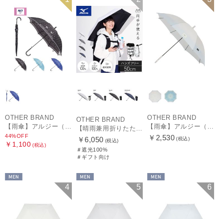
OTHER BRAND
OTHER BRAND
OTHER BRAND
【雨傘】アルジー（ALGY）ドット 長傘 【公式ムーンバット】 キッズ 子供傘 55cm 58cm 55cmは窓付き
【雨傘】アルジー（ALGY）子供用通学雨傘 グラデーション ボタンジャンプ
【晴雨兼用折りたたみ日傘】ミズノ（MIZUNO）ハンズフリー 遮光100% 遮熱 UV100％ 軽量
44%OFF
￥2,530
￥6,050
(税込)
(税込)
￥1,100
(税込)
＃遮光100%
＃ギフト向け
MEN
MEN
MEN
4
5
6