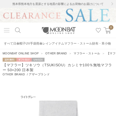
熊本県熊本地方を震源とする地震の影響によるお荷物のお届けについて
0
すべて
日傘
帽子
UV手袋
雨傘
レインアイテム
マフラー・ストール
財布・革小物
MOONBAT ONLINE SHOP
＞
OTHER BRAND
＞
マフラー・ストール
＞
【マフ
送料無料
ギフト向
UNISEX
【マフラー】ツキソウ（TSUKISOU）カシミヤ100％無地マフラ
け
ー 50×200 日本製
OTHER BRAND
/
アザーブランド
0