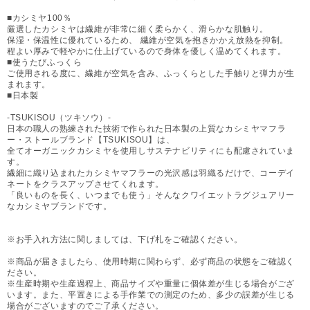
■カシミヤ100％
厳選したカシミヤは繊維が非常に細く柔らかく、滑らかな肌触り。
保湿・保温性に優れているため、 繊維が空気を抱きかかえ放熱を抑制。
程よい厚みで軽やかに仕上げているので身体を優しく温めてくれます。
■使うたびふっくら
ご使用される度に、繊維が空気を含み、ふっくらとした手触りと弾力が生
まれます。
■日本製
-TSUKISOU（ツキソウ）-
日本の職人の熟練された技術で作られた日本製の上質なカシミヤマフラ
ー・ストールブランド【TSUKISOU】は、
全てオーガニックカシミヤを使用しサステナビリティにも配慮されていま
す。
繊細に織り込まれたカシミヤマフラーの光沢感は羽織るだけで、コーデイ
ネートをクラスアップさせてくれます。
「良いものを長く、いつまでも使う」そんなクワイエットラグジュアリー
なカシミヤブランドです。
※お手入れ方法に関しましては、下げ札をご確認ください。
※商品が届きましたら、使用時期に関わらず、必ず商品の状態をご確認く
ださい。
※生産時期や生産過程上、商品サイズや重量に個体差が生じる場合がござ
います。また、平置きによる手作業での測定のため、多少の誤差が生じる
場合がございますのでご了承ください。