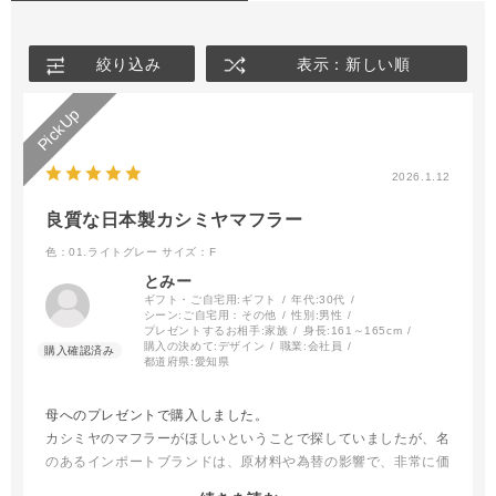
絞り込み
表示：新しい順
2026.1.12
良質な日本製カシミヤマフラー
色：01.ライトグレー
サイズ：F
とみー
ギフト・ご自宅用:
ギフト
年代:
30代
シーン:
ご自宅用：その他
性別:
男性
プレゼントするお相手:
家族
身長:
161～165cm
購入の決めて:
デザイン
職業:
会社員
都道府県:
愛知県
母へのプレゼントで購入しました。
カシミヤのマフラーがほしいということで探していましたが、名
のあるインポートブランドは、原材料や為替の影響で、非常に価
格が高騰しており、このサイズのカシミヤマフラーを探すと、二