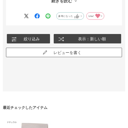
続きを読む
桁万円は超えてしまうことも多いです。
そこで、こちらの商品を見つけ、購入に至りました。
良質なカシミヤと丁寧な仕上げがないと、このライトグレーの綺
参考になった
1
Like!
0
麗な艶と色調は出せないと思います。国産の企業努力が詰まった
商品だと思いますし、母も非常に喜んでくれたので、大満足で
す。
絞り込み
表示：新しい順
レビューを書く
最近チェックしたアイテム