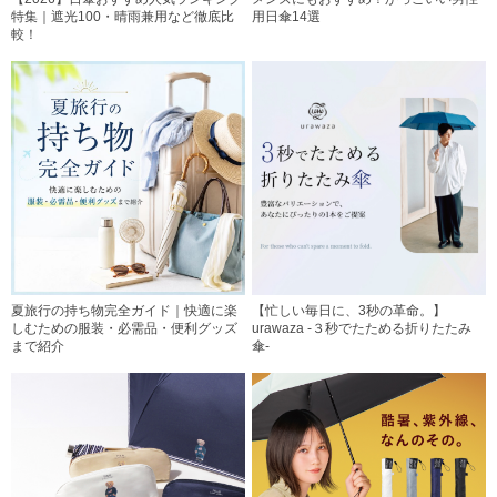
特集｜遮光100・晴雨兼用など徹底比
用日傘14選
較！
夏旅行の持ち物完全ガイド｜快適に楽
【忙しい毎日に、3秒の革命。】
しむための服装・必需品・便利グッズ
urawaza -３秒でたためる折りたたみ
まで紹介
傘-