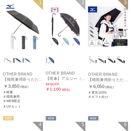
WEB限定
MEN
セール
KIDS
ギフト向け
MEN
1
2
3
OTHER BRAND
OTHER BRAND
OTHER BRAND
【雨傘】アルジー（ALGY）ドット 長傘 【公式ムーンバット】 キッズ 子供傘 55cm 58cm 55cmは窓付き
【晴雨兼用折りたたみ日傘】ミズノ（MIZUNO）ワンポイントロゴ 一級遮光99.99% 遮熱 UV99％以上 晴雨兼用 軽量
【晴雨兼用折りたたみ日傘】ミズノ（MIZUNO）ハンズフリー 遮光100% 遮熱 UV100％ 軽量
44%OFF
￥3,850
￥6,050
(税込)
(税込)
￥1,100
(税込)
＃軽量
＃遮光100%
＃晴雨兼用
＃ギフト向け
＃WEB限定
＃UVカット
KIDS
MEN
MEN
4
5
6